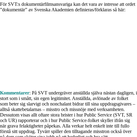
För SVT:s dokumentärfilmsansvariga kan det vara av intresse att ordet
”dokumentär” av Svenska Akademien definieras/förklaras så här:
Kommentarer
: På SVT undergräver anställda själva nästan dagligen, i
stort som i smått, sin egen legitimitet. Anställda, avlönade av folket
som beter sig slarvigt och nonchalant bidrar till sina uppdragsgivares –
alltså skattebetalarnas – misstro och missnöje med verksamheten.
Dessutom visas allt oftare stora brister i hur Public Service (SVT, SR
och UR) rapporterar och i hur Public Service-folket skyller ifrån sig
när grava felaktigheter påpekas. Alla verkar helt enkelt inte till fullo
förstå sitt uppdrag. Tyvärr spiller den tilltagande misstron också över
på dem som sköter sina jobb på ett hederligt och bra sätt.