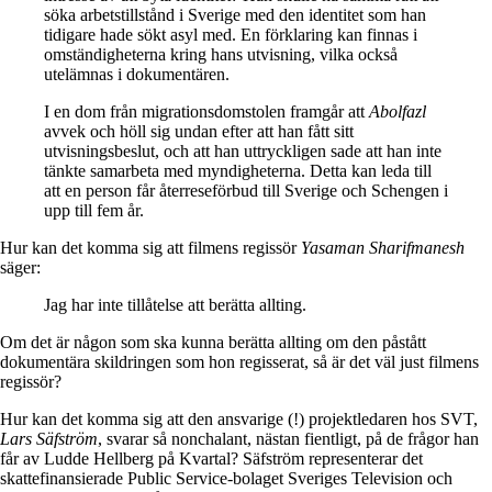
söka arbetstillstånd i Sverige med den identitet som han
tidigare hade sökt asyl med. En förklaring kan finnas i
omständigheterna kring hans utvisning, vilka också
utelämnas i dokumentären.
I en dom från migrationsdomstolen framgår att
Abolfazl
avvek och höll sig undan efter att han fått sitt
utvisningsbeslut, och att han uttryckligen sade att han inte
tänkte samarbeta med myndigheterna. Detta kan leda till
att en person får återreseförbud till Sverige och Schengen i
upp till fem år.
Hur kan det komma sig att filmens regissör
Yasaman Sharifmanesh
säger:
Jag har inte tillåtelse att berätta allting.
Om det är någon som ska kunna berätta allting om den påstått
dokumentära skildringen som hon regisserat, så är det väl just filmens
regissör?
Hur kan det komma sig att den ansvarige (!) projektledaren hos SVT,
Lars Säfström
, svarar så nonchalant, nästan fientligt, på de frågor han
får av Ludde Hellberg på Kvartal? Säfström representerar det
skattefinansierade Public Service-bolaget Sveriges Television och