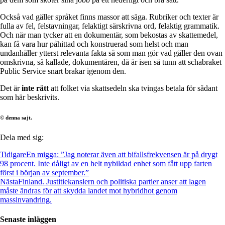
Också vad gäller språket finns massor att säga. Rubriker och texter är
fulla av fel, felstavningar, felaktigt särskrivna ord, felaktig grammatik.
Och när man tycker att en dokumentär, som bekostas av skattemedel,
kan få vara hur påhittad och konstruerad som helst och man
undanhåller ytterst relevanta fakta så som man gör vad gäller den ovan
omskrivna, så kallade, dokumentären, då är isen så tunn att schabraket
Public Service snart brakar igenom den.
Det är
inte rätt
att folket via skattsedeln ska tvingas betala för sådant
som här beskrivits.
© denna sajt.
Dela med sig:
Tidigare
En migga: ”Jag noterar även att bifallsfrekvensen är på drygt
98 procent. Inte dåligt av en helt nybildad enhet som fått upp farten
först i början av september.”
Nästa
Finland. Justitiekanslern och politiska partier anser att lagen
måste ändras för att skydda landet mot hybridhot genom
massinvandring.
Senaste inläggen