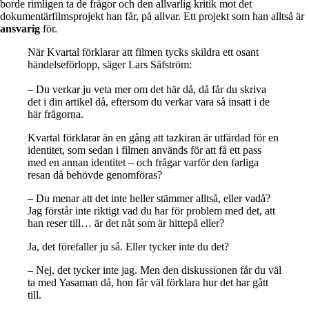
borde rimligen ta de frågor och den allvarlig kritik mot det
dokumentärfilmsprojekt han får, på allvar. Ett projekt som han alltså är
ansvarig
för.
När Kvartal förklarar att filmen tycks skildra ett osant
händelseförlopp, säger Lars Säfström:
– Du verkar ju veta mer om det här då, då får du skriva
det i din artikel då, eftersom du verkar vara så insatt i de
här frågorna.
Kvartal förklarar än en gång att tazkiran är utfärdad för en
identitet, som sedan i filmen används för att få ett pass
med en annan identitet – och frågar varför den farliga
resan då behövde genomföras?
– Du menar att det inte heller stämmer alltså, eller vadå?
Jag förstår inte riktigt vad du har för problem med det, att
han reser till… är det nåt som är hittepå eller?
Ja, det förefaller ju så. Eller tycker inte du det?
– Nej, det tycker inte jag. Men den diskussionen får du väl
ta med Yasaman då, hon får väl förklara hur det har gått
till.