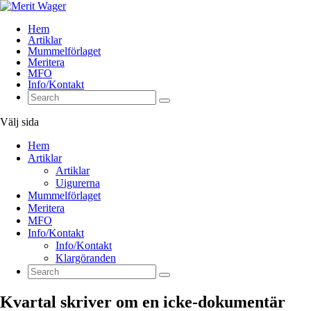
Hem
Artiklar
Mummelförlaget
Meritera
MFO
Info/Kontakt
Välj sida
Hem
Artiklar
Artiklar
Uigurerna
Mummelförlaget
Meritera
MFO
Info/Kontakt
Info/Kontakt
Klargöranden
Kvartal skriver om en icke-dokumentär