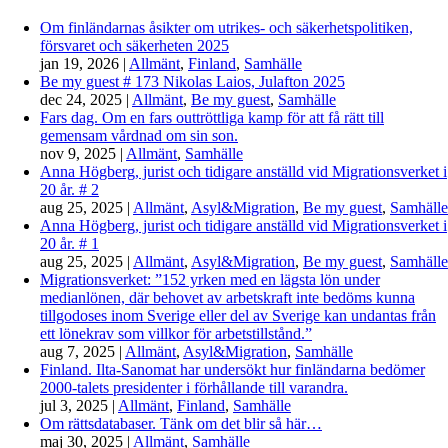
Om finländarnas åsikter om utrikes- och säkerhetspolitiken,
försvaret och säkerheten 2025
jan 19, 2026
|
Allmänt
,
Finland
,
Samhälle
Be my guest # 173 Nikolas Laios, Julafton 2025
dec 24, 2025
|
Allmänt
,
Be my guest
,
Samhälle
Fars dag. Om en fars outtröttliga kamp för att få rätt till
gemensam vårdnad om sin son.
nov 9, 2025
|
Allmänt
,
Samhälle
Anna Högberg, jurist och tidigare anställd vid Migrationsverket i
20 år. # 2
aug 25, 2025
|
Allmänt
,
Asyl&Migration
,
Be my guest
,
Samhälle
Anna Högberg, jurist och tidigare anställd vid Migrationsverket i
20 år. # 1
aug 25, 2025
|
Allmänt
,
Asyl&Migration
,
Be my guest
,
Samhälle
Migrationsverket: ”152 yrken med en lägsta lön under
medianlönen, där behovet av arbetskraft inte bedöms kunna
tillgodoses inom Sverige eller del av Sverige kan undantas från
ett lönekrav som villkor för arbetstillstånd.”
aug 7, 2025
|
Allmänt
,
Asyl&Migration
,
Samhälle
Finland. Ilta-Sanomat har undersökt hur finländarna bedömer
2000-talets presidenter i förhållande till varandra.
jul 3, 2025
|
Allmänt
,
Finland
,
Samhälle
Om rättsdatabaser. Tänk om det blir så här…
maj 30, 2025
|
Allmänt
,
Samhälle