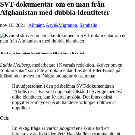
SVT-dokumentär om en man från
Afghanistan med dubbla identiteter
nov 16, 2021
|
Allmänt
,
Asyl&Migration
,
Samhälle
Klicka på textrutan för att komma till artikeln i Kvartal.
Ludde Hellberg
, medarbetare i Kvartals redaktion, skriver om en
”dokumentär” som inte är dokumentär. Läs den! Eller lyssna på
inläsningen av texten. Några utdrag ur densamma:
Huvudpersonen i den prisbelönta SVT-dokumentären
”Abolis resa” har sökt uppehållstillstånd i Sverige med två
olika identiteter, kan Kvartal avslöja. Det finns också
uppgifter som tyder på att händelseförloppet i filmen är
uppdiktat.
Och:
En viktig fråga är varför
Abolfazl
ens skulle haft ett
intresse av att byta identitet? Han skulle ha samma rätt att