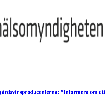
 gårdsvinsproducenterna: ”Informera om at