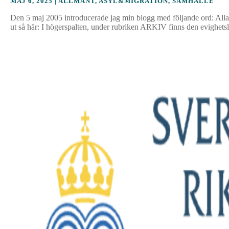
MAJ 6, 2025
|
ALLMÄNT
,
ASYL&MIGRATION
,
SAMHÄLLE
Den 5 maj 2005 introducerade jag min blogg med följande ord: Alla 
ut så här: I högerspalten, under rubriken ARKIV finns den evighets