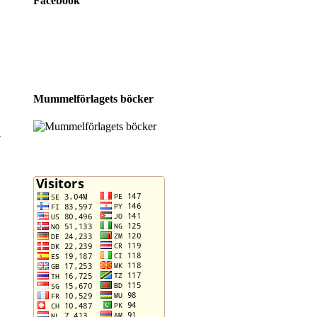
Facebook
Mummelförlagets böcker
.