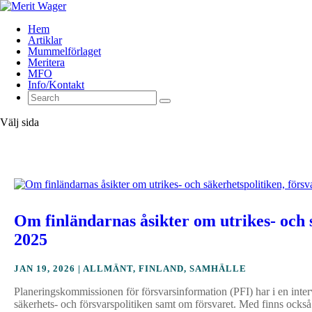
Hem
Artiklar
Mummelförlaget
Meritera
MFO
Info/Kontakt
Välj sida
Om finländarnas åsikter om utrikes- och 
2025
JAN 19, 2026
|
ALLMÄNT
,
FINLAND
,
SAMHÄLLE
Planeringskommissionen för försvarsinformation (PFI) har i en inter
säkerhets- och försvarspolitiken samt om försvaret. Med finns också