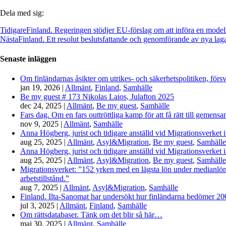
Dela med sig:
Tidigare
Finland. Regeringen stödjer EU-förslag om att införa en modell 
Nästa
Finland. Ett resolut beslutsfattande och genomförande av nya laga
Senaste inläggen
Om finländarnas åsikter om utrikes- och säkerhetspolitiken, förs
jan 19, 2026
|
Allmänt
,
Finland
,
Samhälle
Be my guest # 173 Nikolas Laios, Julafton 2025
dec 24, 2025
|
Allmänt
,
Be my guest
,
Samhälle
Fars dag. Om en fars outtröttliga kamp för att få rätt till gemen
nov 9, 2025
|
Allmänt
,
Samhälle
Anna Högberg, jurist och tidigare anställd vid Migrationsverket i
aug 25, 2025
|
Allmänt
,
Asyl&Migration
,
Be my guest
,
Samhälle
Anna Högberg, jurist och tidigare anställd vid Migrationsverket i
aug 25, 2025
|
Allmänt
,
Asyl&Migration
,
Be my guest
,
Samhälle
Migrationsverket: ”152 yrken med en lägsta lön under medianlönen
arbetstillstånd.”
aug 7, 2025
|
Allmänt
,
Asyl&Migration
,
Samhälle
Finland. Ilta-Sanomat har undersökt hur finländarna bedömer 2000-
jul 3, 2025
|
Allmänt
,
Finland
,
Samhälle
Om rättsdatabaser. Tänk om det blir så här…
maj 30, 2025
|
Allmänt
,
Samhälle