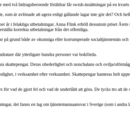
le med två bidragsberoende föräldrar får swish-insättningar på en kvart
e, som är avlönade att agera enligt gällande lagar inte gör det? Och helle
er år i felaktiga utbetalningar. Anna Flink erhöll dessutom priset Året
tälla korrekta utbetalningar från det offentliga.
ngar på grund både av okunniga eller korrumperade socialtjänstemän oc
ratare där ytterligare hundra personer var bokförda.
ra skattepengar. Deras ohederlighet och nonchalans och ovilja/oförmåga a
dighet, i verksamhet efter verksamhet. Skattepengar hanteras helt uppen
 för vad de gjort fel och vad de underlåtit att göra. De tycks tro att de
ingar, det fanns en lag om tjänstemannaansvar i Sverige (som i andra l