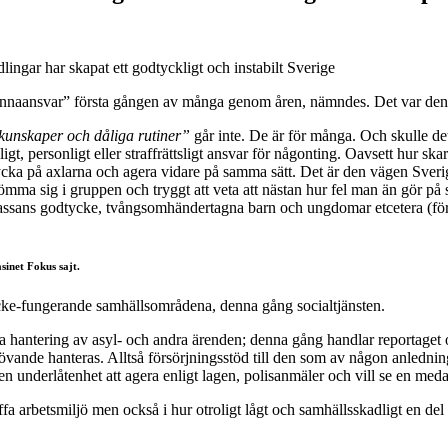
nnaansvar” första gången av många genom åren, nämndes. Det var den 2
kunskaper och dåliga rutiner”
går inte. De är för många. Och skulle det
gt, personligt eller straffrättsligt ansvar för någonting. Oavsett hur skar
rycka på axlarna och agera vidare på samma sätt. Det är den vägen Sverig
ma sig i gruppen och tryggt att veta att nästan hur fel man än gör på sitt
ssans godtycke, tvångsomhändertagna barn och ungdomar etcetera (för att
sinet Fokus sajt.
 icke-fungerande samhällsområdena, denna gång socialtjänsten.
hantering av asyl- och andra ärenden; denna gång handlar reportaget o
ande hanteras. Alltså försörjningsstöd till den som av någon anledning un
egen underlåtenhet att agera enligt lagen, polisanmäler och vill se en me
tuffa arbetsmiljö men också i hur otroligt lågt och samhällsskadligt en de