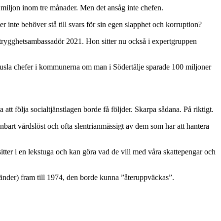
s miljon inom tre månader. Men det ansåg inte chefen.
r inte behöver stå till svars för sin egen slapphet och korruption?
s trygghetsambassadör 2021. Hon sitter nu också i expertgruppen
h usla chefer i kommunerna om man i Södertälje sparade 100 miljoner
tt följa socialtjänstlagen borde få följder. Skarpa sådana. På riktigt.
bart vårdslöst och ofta slentrianmässigt av dem som har att hantera
 sitter i en lekstuga och kan göra vad de vill med våra skattepengar och
änder) fram till 1974, den borde kunna ”återuppväckas”.