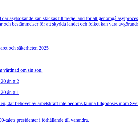
där asylsökande kan skickas till tredje land för att genomgå asylproces
r och bestämmelser för att skydda landet och folket kan vara avgörande
varet och säkerheten 2025
sam vårdnad om sin son.
 20 år. # 2
 20 år. # 1
, där behovet av arbetskraft inte bedöms kunna tillgodoses inom Sverig
talets presidenter i förhållande till varandra.