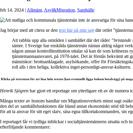
feb 14, 2024
|
Allmänt
,
Asyl&Migration
,
Samhälle
Jag börjar med att citera ur den
text här på min sajt
där ordet ”tjänstema
Att rabbla upp alla områden i samhället där det råder
”bristande 
sämre. I Sverige har enskilda tjänstemän nästan aldrig något verkli
någon annan kontrollinstitution uttalar så kan de som kritiseras 
tjänstemannaansvaret, på 1970-talet. Det är förstås bekvämt att göm
människor: brottsanklagade, asylsökande, offer för Försäkringska
roll alls i den heliga, kollektiva inget-personligt-ansvar-kulturen.
Klicka på textrutan för att läsa hela texten (kan eventuellt ligga bakom betalvägg) på maga
Henrik Sjögren
har gjort ett reportage om ytterligare ett av de numera
Många texter av honom handlar om Migrationsverkets minst sagt osäkra 
den del av samhällsfunktionen där bland annat ekonomiskt stöd till behöv
för att ta ansvar för sitt eget slarv, sina egna tillkortakommanden, sin 
I reportaget får vi tydliga inblickar i socialtjänstemännens utsatta och 
efterföljande kommentarer: