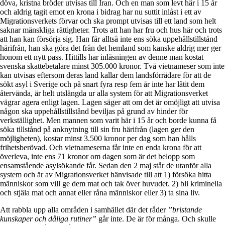
döva, kristna bröder utvisas till Iran. Och en man som levt här i 15 år
och aldrig tagit emot en krona i bidrag har nu suttit inlåst i ett av
Migrationsverkets förvar och ska prompt utvisas till ett land som helt
saknar mänskliga rättigheter. Trots att han har fru och hus här och trots
att han kan försörja sig. Han får alltså inte ens söka uppehållstillstånd
härifrån, han ska göra det från det hemland som kanske aldrig mer ger
honom ett nytt pass. Hittills har inlåsningen av denne man kostat
svenska skattebetalare minst 305.000 kronor. Två vietnameser som inte
kan utvisas eftersom deras land kallar dem landsförrädare för att de
sökt asyl i Sverige och på snart fyra resp fem år inte har låtit dem
återvända, är helt utslängda ur alla system för att Migrationsverket
vägrar agera enligt lagen. Lagen säger att om det är omöjligt att utvisa
någon ska uppehållstillstånd beviljas på grund av hinder för
verkställighet. Men mannen som varit här i 15 år och borde kunna få
söka tillstånd på anknytning till sin fru härifrån (lagen ger den
möjligheten), kostar minst 3.500 kronor per dag som han hålls
frihetsberövad. Och vietnameserna får inte en enda krona för att
överleva, inte ens 71 kronor om dagen som är det belopp som
ensamstående asylsökande får. Sedan den 2 maj står de utanför alla
system och är av Migrationsverket hänvisade till att 1) försöka hitta
människor som vill ge dem mat och tak över huvudet. 2) bli kriminella
och stjäla mat och annat eller råna människor eller 3) ta sina liv.
Att rabbla upp alla områden i samhället där det råder
”bristande
kunskaper och dåliga rutiner”
går inte. De är för många. Och skulle