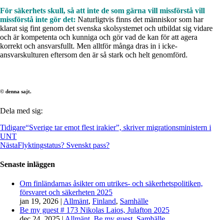
För säkerhets skull, så att inte de som gärna vill missförstå vill
missförstå inte gör det:
Naturligtvis finns det människor som har
klarat sig fint genom det svenska skolsystemet och utbildat sig vidare
och är kompetenta och kunniga och gör vad de kan för att agera
korrekt och ansvarsfullt. Men alltför många dras in i icke-
ansvarskulturen eftersom den är så stark och helt genomförd.
© denna sajt.
Dela med sig:
Tidigare
“Sverige tar emot flest irakier”, skriver migrationsministern i
UNT
Nästa
Flyktingstatus? Svenskt pass?
Senaste inläggen
Om finländarnas åsikter om utrikes- och säkerhetspolitiken,
försvaret och säkerheten 2025
jan 19, 2026
|
Allmänt
,
Finland
,
Samhälle
Be my guest # 173 Nikolas Laios, Julafton 2025
dec 24, 2025
|
Allmänt
,
Be my guest
,
Samhälle