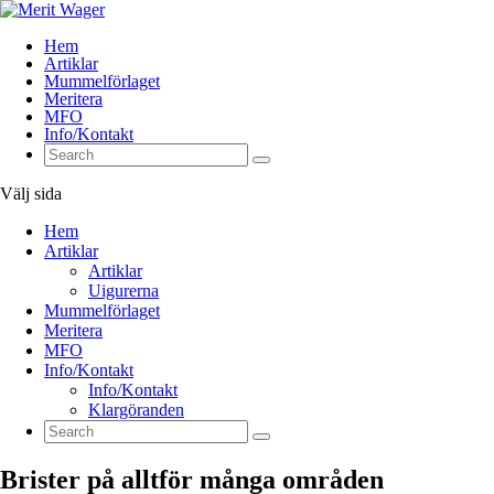
Hem
Artiklar
Mummelförlaget
Meritera
MFO
Info/Kontakt
Välj sida
Hem
Artiklar
Artiklar
Uigurerna
Mummelförlaget
Meritera
MFO
Info/Kontakt
Info/Kontakt
Klargöranden
Brister på alltför många områden