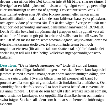
det ens vara någon idé? Det kommer inte att bli bättre, snarare sämre. I
Sverige har enskilda tjänstemän nästan aldrig något verkligt, personligt
eller straffrättsligt ansvar för någonting. Oavsett hur skarp kritik JO
eller Länsstyrelsen eller JK eller Riksrevisionen eller någon annan
kontrollinstitution uttalar så kan de som kritiseras bara rycka på axlarna
och agera vidare på samma sätt. Det är den vägen Sverige valt när man
tagit bort det personliga ansvaret, tjänstemannaansvaret på 1970-talet.
Det är förstås bekvämt att gömma sig i gruppen och tryggt att veta att
nästan hur fel man än gör på sitt arbete så ställs man inte till svars för
det. Att då en massa människor: brottsanklagade, asylsökande, offer för
Försäkringskassans godtycke, tvångsomhändertagna barn och
ungdomar etcetera (för att inte tala om skattebetalare) blir lidande, det
spelar ingen roll alls i den heliga kollektiva inget-personligt-ansvar-
kulturen.
Dessutom
:
”De bristande kunskaperna”
torde till stor del kunna
tillskrivas den dåliga skolutbildningen – svenska elevers kunskaper är i
jämförelse med elevers i mängder av andra länder tämligen dåliga, för
att inte säga urusla. I Sverige tillåter man till exempel att kring 10
procent av alla som går ut grundskolan är funktionella analfabeter. Och
samtidigt finns det folk som vill ta bort läxorna helt så att eleverna lär
sig ännu mindre… Det är de som har gått i den svenska skolan som nu,
med bristande kunskaper, ska upprätthålla rättssäkerheten och hantera
svåra frågor. Stackars alla dem som hamnar som beroende inför någon
av dem!