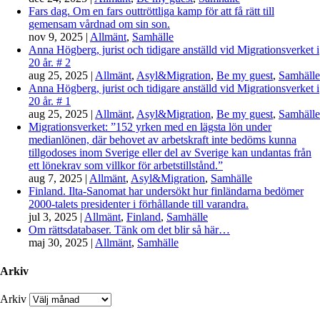
Fars dag. Om en fars outtröttliga kamp för att få rätt till
gemensam vårdnad om sin son.
nov 9, 2025
|
Allmänt
,
Samhälle
Anna Högberg, jurist och tidigare anställd vid Migrationsverket i
20 år. # 2
aug 25, 2025
|
Allmänt
,
Asyl&Migration
,
Be my guest
,
Samhälle
Anna Högberg, jurist och tidigare anställd vid Migrationsverket i
20 år. # 1
aug 25, 2025
|
Allmänt
,
Asyl&Migration
,
Be my guest
,
Samhälle
Migrationsverket: ”152 yrken med en lägsta lön under
medianlönen, där behovet av arbetskraft inte bedöms kunna
tillgodoses inom Sverige eller del av Sverige kan undantas från
ett lönekrav som villkor för arbetstillstånd.”
aug 7, 2025
|
Allmänt
,
Asyl&Migration
,
Samhälle
Finland. Ilta-Sanomat har undersökt hur finländarna bedömer
2000-talets presidenter i förhållande till varandra.
jul 3, 2025
|
Allmänt
,
Finland
,
Samhälle
Om rättsdatabaser. Tänk om det blir så här…
maj 30, 2025
|
Allmänt
,
Samhälle
Arkiv
Arkiv