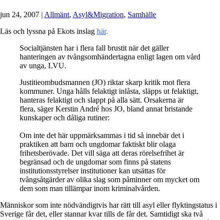
jun 24, 2007
|
Allmänt
,
Asyl&Migration
,
Samhälle
Läs och lyssna på Ekots inslag
här
.
Socialtjänsten har i flera fall brustit när det gäller
hanteringen av tvångsomhändertagna enligt lagen om vård
av unga, LVU.
Justitieombudsmannen (JO) riktar skarp kritik mot flera
kommuner. Unga hålls felaktigt inlåsta, släpps ut felaktigt,
hanteras felaktigt och slappt på alla sätt. Orsakerna är
flera, säger Kerstin André hos JO, bland annat bristande
kunskaper och dåliga rutiner:
Om inte det här uppmärksammas i tid så innebär det i
praktiken att barn och ungdomar faktiskt blir olaga
frihetsberövade. Det vill säga att deras rörelsefrihet är
begränsad och de ungdomar som finns på statens
institutionsstyrelser institutioner kan utsättas för
tvångsåtgärder av olika slag som påminner om mycket om
dem som man tillämpar inom kriminalvården.
Människor som inte nödvändigtvis har rätt till asyl eller flyktingstatus i
Sverige får det, eller stannar kvar tills de får det. Samtidigt ska två