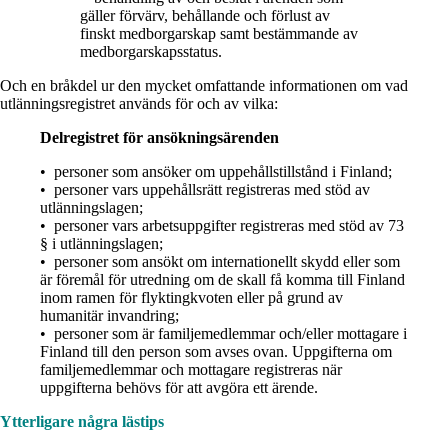
gäller förvärv, behållande och förlust av
finskt medborgarskap samt bestämmande av
medborgarskapsstatus.
Och en bråkdel ur den mycket omfattande informationen om vad
utlänningsregistret används för och av vilka:
Delregistret för ansökningsärenden
• personer som ansöker om uppehållstillstånd i Finland;
• personer vars uppehållsrätt registreras med stöd av
utlänningslagen;
• personer vars arbetsuppgifter registreras med stöd av 73
§ i utlänningslagen;
• personer som ansökt om internationellt skydd eller som
är föremål för utredning om de skall få komma till Finland
inom ramen för flyktingkvoten eller på grund av
humanitär invandring;
• personer som är familjemedlemmar och/eller mottagare i
Finland till den person som avses ovan. Uppgifterna om
familjemedlemmar och mottagare registreras när
uppgifterna behövs för att avgöra ett ärende.
Ytterligare några lästips