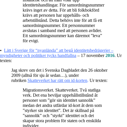
identitetshandlingar. För samordningsnummer
krävs inget av detta. För att bli folkbokförd
krävs att personen har uppehålls- och
arbetstillstånd. Detta behövs inte för att få ett
samordningsnummer. Ett personnummer
avslutas i samband med att personen avlider.
Ett samordningsnummer kan däremot ”leva”
för evigt.
•
Lätt i Sverige för “nyanlända” att begå identitetsbedrägerier –
myndigheter och politiker tycks handfallna
– 17 november
2016
. Ur
texten:
Jag skrev om det i Svenska Dagbladet den 26 oktober
2009 (alltså för sju år sedan…), under
rubriken
Skatteverket har rätt om id-korten
.
Ur texten:
Migrationsverket. Skatteverket. Två statliga
verk. Det ena beviljar uppehållstillstånd åt
personer som ”gör sin identitet sannolik”
medan det andra utfärdar id-kort åt dem som
”styrker sin identitet”. Det är skillnad på
”sannolik” och ”styrkt” identitet och det
skapar stora problem för staten och enskilda
individer.