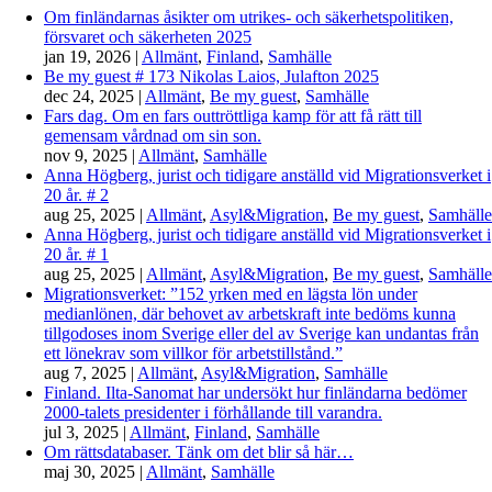
Om finländarnas åsikter om utrikes- och säkerhetspolitiken,
försvaret och säkerheten 2025
jan 19, 2026
|
Allmänt
,
Finland
,
Samhälle
Be my guest # 173 Nikolas Laios, Julafton 2025
dec 24, 2025
|
Allmänt
,
Be my guest
,
Samhälle
Fars dag. Om en fars outtröttliga kamp för att få rätt till
gemensam vårdnad om sin son.
nov 9, 2025
|
Allmänt
,
Samhälle
Anna Högberg, jurist och tidigare anställd vid Migrationsverket i
20 år. # 2
aug 25, 2025
|
Allmänt
,
Asyl&Migration
,
Be my guest
,
Samhälle
Anna Högberg, jurist och tidigare anställd vid Migrationsverket i
20 år. # 1
aug 25, 2025
|
Allmänt
,
Asyl&Migration
,
Be my guest
,
Samhälle
Migrationsverket: ”152 yrken med en lägsta lön under
medianlönen, där behovet av arbetskraft inte bedöms kunna
tillgodoses inom Sverige eller del av Sverige kan undantas från
ett lönekrav som villkor för arbetstillstånd.”
aug 7, 2025
|
Allmänt
,
Asyl&Migration
,
Samhälle
Finland. Ilta-Sanomat har undersökt hur finländarna bedömer
2000-talets presidenter i förhållande till varandra.
jul 3, 2025
|
Allmänt
,
Finland
,
Samhälle
Om rättsdatabaser. Tänk om det blir så här…
maj 30, 2025
|
Allmänt
,
Samhälle