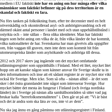
medlem i EU faktiskt
inte har en aning om hur många eller vilka
människor som faktiskt befinner sig på dess territorium är en
skandal och faktiskt en fara.
Nu förs tanken på folkräkning fram, efter tre decennier med en helt
oöverskådlig och okontrollerad asyl- och anhöriginvandring och ett
därmed okänt antal personer i landet med och utan uppehållstillstånd i
ostyrkta och – inte sällan – flera olika identiteter. Man har faktiskt
ingen som helst aning om vilka de är, från vilka länder de har kommit,
vilka nationaliteter de har. Svenskarna har man givetvis alla uppgifter
om, från vaggan till graven, men inte dem som kommit hit från
utomeuropeiska länder som asylsökande och anhöriga till dessa.
2012 och 2017 skrev jag ingående om det mycket omfattande
utlänningsregister som upprätthålls i Finland. Med ett litet, mycket litet
hopp om att kanske någon som känner ansvar för Sverige skulle ta in
den informationen och inse att ett sådant register är av mycket stor vikt
också för Sverige. Men icke. Som så ofta – nästan alltid – är det som
sker i det östra grannlandet inte något som intresserar Sverige. Hur
mycket bättre det mesta än fungerar i Finland (och övriga nordiska
länder) än i Sverige på nästan alla samhällsområden så sitter vad jag
brukar kalla ”herrefolksmentaliteten” i. Den går ut på att: ”Vi är bäst
och det är andra som ska lära av oss, inte vi av dem”.
Nu ska jag ännu en gång påminna om utlänningsregistret i Finland.