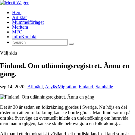
Hem
Artiklar
Mummelförlaget
Meritera
MFO
Info/Kontakt
Välj sida
Finland. Om utlänningsregistret. Ännu en
gång.
sep 14, 2020
|
Allmänt
,
Asyl&Migration
,
Finland
,
Samhälle
Det är 30 år sedan en folkräkning gjordes i Sverige. Nu höjs en del
röster om att en folkräkning kanske borde göras. Man funderar nu på
om ska överväga att eventuellt inleda en undersökning om huruvida
man man möjligen, kanske skulle behöva göra en folkräkning…
Att man i ett demokratiskt västland, ett nordiskt land, ett land som är