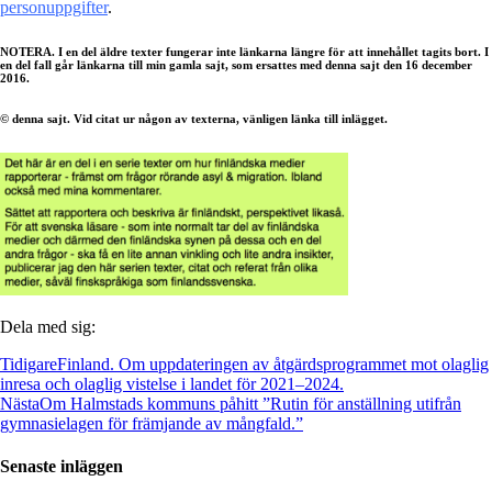
personuppgifter
.
NOTERA. I en del äldre texter fungerar inte länkarna längre för att innehållet tagits bort. I
en del fall går länkarna till min gamla sajt, som ersattes med denna sajt den 16 december
2016.
© denna sajt. Vid citat ur någon av texterna, vänligen länka till inlägget.
Dela med sig:
Tidigare
Finland. Om uppdateringen av åtgärdsprogrammet mot olaglig
inresa och olaglig vistelse i landet för 2021–2024.
Nästa
Om Halmstads kommuns påhitt ”Rutin för anställning utifrån
gymnasielagen för främjande av mångfald.”
Senaste inläggen