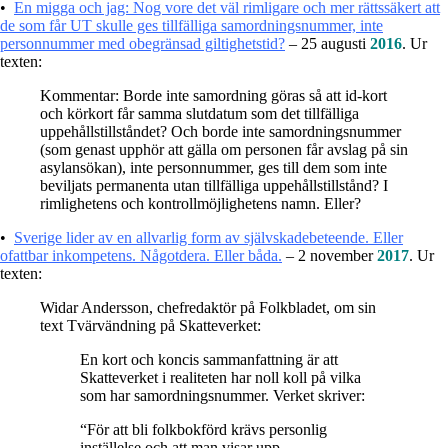
•
En migga och jag: Nog vore det väl rimligare och mer rättssäkert att
de som får UT skulle ges tillfälliga samordningsnummer, inte
personnummer med obegränsad giltighetstid?
– 25 augusti
2016
. Ur
texten:
Kommentar: Borde inte samordning göras så att id-kort
och körkort får samma slutdatum som det tillfälliga
uppehållstillståndet? Och borde inte samordningsnummer
(som genast upphör att gälla om personen får avslag på sin
asylansökan), inte personnummer, ges till dem som inte
beviljats permanenta utan tillfälliga uppehållstillstånd? I
rimlighetens och kontrollmöjlighetens namn. Eller?
•
Sverige lider av en allvarlig form av självskadebeteende. Eller
ofattbar inkompetens. Någotdera. Eller båda.
– 2 november
2017
. Ur
texten:
Widar Andersson, chefredaktör på Folkbladet, om sin
text
Tvärvändning på Skatteverket
:
En kort och koncis sammanfattning är att
Skatteverket i realiteten har noll koll på vilka
som har samordningsnummer. Verket skriver:
“För att bli folkbokförd krävs personlig
inställelse och att man visar upp