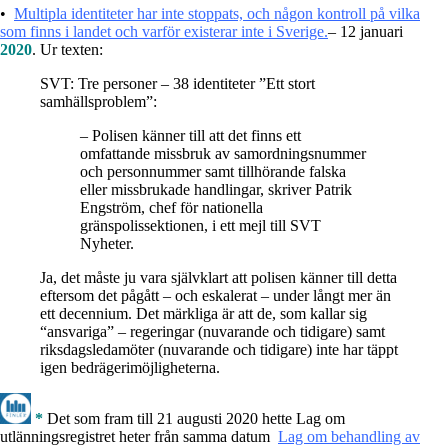
•
Multipla identiteter har inte stoppats, och någon kontroll på vilka
som finns i landet och varför existerar inte i Sverige.
– 12 januari
2020
. Ur texten:
SVT: Tre personer – 38 identiteter ”Ett stort
samhällsproblem”:
– Polisen känner till att det finns ett
omfattande missbruk av samordningsnummer
och personnummer samt tillhörande falska
eller missbrukade handlingar, skriver Patrik
Engström, chef för nationella
gränspolissektionen, i ett mejl till SVT
Nyheter.
Ja, det måste ju vara självklart att polisen känner till detta
eftersom det pågått – och eskalerat – under långt mer än
ett decennium. Det märkliga är att de, som kallar sig
“ansvariga” – regeringar (nuvarande och tidigare) samt
riksdagsledamöter (nuvarande och tidigare) inte har täppt
igen bedrägerimöjligheterna.
*
Det som fram till 21 augusti 2020 hette Lag om
utlänningsregistret heter från samma datum
Lag om behandling av