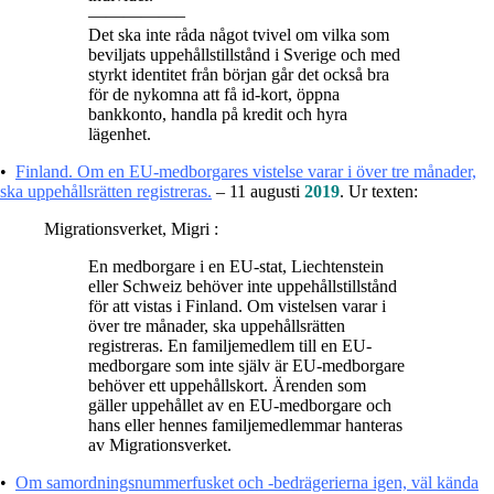
—————–
Det ska inte råda något tvivel om vilka som
beviljats uppehållstillstånd i Sverige och med
styrkt identitet från början går det också bra
för de nykomna att få id-kort, öppna
bankkonto, handla på kredit och hyra
lägenhet.
•
Finland. Om en EU-medborgares vistelse varar i över tre månader,
ska uppehållsrätten registreras.
– 11 augusti
2019
. Ur texten:
Migrationsverket, Migri :
En medborgare i en EU-stat, Liechtenstein
eller Schweiz behöver inte uppehållstillstånd
för att vistas i Finland. Om vistelsen varar i
över tre månader, ska uppehållsrätten
registreras. En familjemedlem till en EU-
medborgare som inte själv är EU-medborgare
behöver ett uppehållskort. Ärenden som
gäller uppehållet av en EU-medborgare och
hans eller hennes familjemedlemmar hanteras
av Migrationsverket.
•
Om samordningsnummerfusket och -bedrägerierna igen, väl kända