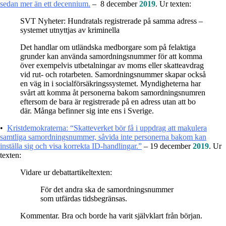
sedan mer än ett decennium.
– 8 december
2019
. Ur texten:
SVT Nyheter: Hundratals registrerade på samma adress –
systemet utnyttjas av kriminella
Det handlar om utländska medborgare som på felaktiga
grunder kan använda samordningsnummer för att komma
över exempelvis utbetalningar av moms eller skatteavdrag
vid rut- och rotarbeten. Samordningsnummer skapar också
en väg in i socialförsäkringssystemet. Myndigheterna har
svårt att komma åt personerna bakom samordningsnumren
eftersom de bara är registrerade på en adress utan att bo
där. Många befinner sig inte ens i Sverige.
•
Kristdemokraterna: “Skatteverket bör få i uppdrag att makulera
samtliga samordningsnummer, såvida inte personerna bakom kan
inställa sig och visa korrekta ID-handlingar.”
– 19 december
2019
. Ur
texten:
Vidare ur debattartikeltexten:
För det andra ska de samordningsnummer
som utfärdas tidsbegränsas.
Kommentar. Bra och borde ha varit självklart från början.