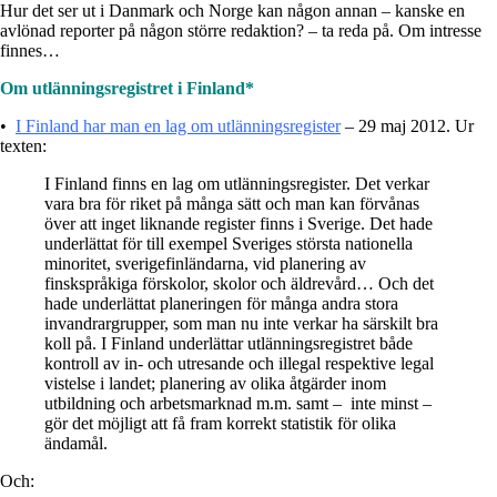
Hur det ser ut i Danmark och Norge kan någon annan – kanske en
avlönad reporter på någon större redaktion? – ta reda på. Om intresse
finnes…
Om utlänningsregistret i Finland*
•
I Finland har man en lag om utlänningsregister
– 29 maj 2012. Ur
texten:
I Finland finns en lag om utlänningsregister. Det verkar
vara bra för riket på många sätt och man kan förvånas
över att inget liknande register finns i Sverige. Det hade
underlättat för till exempel Sveriges största nationella
minoritet, sverigefinländarna, vid planering av
finskspråkiga förskolor, skolor och äldrevård… Och det
hade underlättat planeringen för många andra stora
invandrargrupper, som man nu inte verkar ha särskilt bra
koll på. I Finland underlättar utlänningsregistret både
kontroll av in- och utresande och illegal respektive legal
vistelse i landet; planering av olika åtgärder inom
utbildning och arbetsmarknad m.m. samt – inte minst –
gör det möjligt att få fram korrekt statistik för olika
ändamål.
Och: