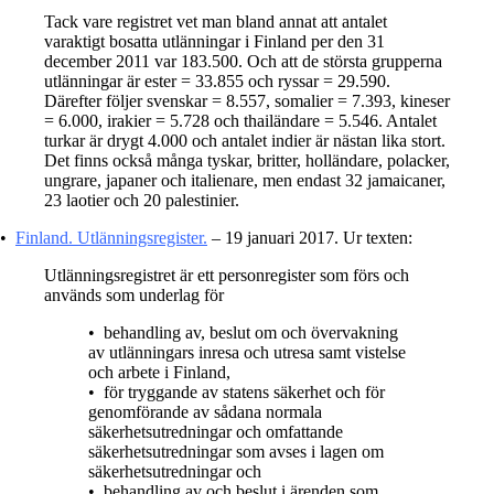
Tack vare registret vet man bland annat att antalet
varaktigt bosatta utlänningar i Finland per den 31
december 2011 var 183.500. Och att de största grupperna
utlänningar är ester = 33.855 och ryssar = 29.590.
Därefter följer svenskar = 8.557, somalier = 7.393, kineser
= 6.000, irakier = 5.728 och thailändare = 5.546. Antalet
turkar är drygt 4.000 och antalet indier är nästan lika stort.
Det finns också många tyskar, britter, holländare, polacker,
ungrare, japaner och italienare, men endast 32 jamaicaner,
23 laotier och 20 palestinier.
•
Finland. Utlänningsregister.
– 19 januari 2017. Ur texten:
Utlänningsregistret är ett personregister som förs och
används som underlag för
• behandling av, beslut om och övervakning
av utlänningars inresa och utresa samt vistelse
och arbete i Finland,
• för tryggande av statens säkerhet och för
genomförande av sådana normala
säkerhetsutredningar och omfattande
säkerhetsutredningar som avses i lagen om
säkerhetsutredningar och
• behandling av och beslut i ärenden som