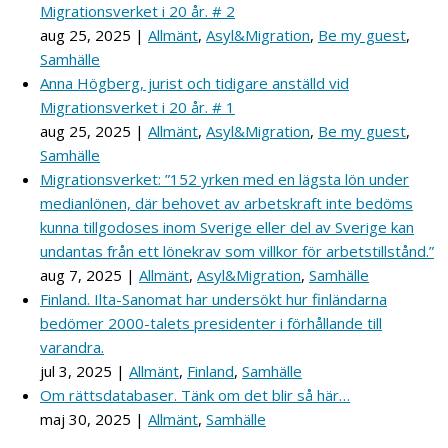
Migrationsverket i 20 år. # 2
aug 25, 2025
|
Allmänt
,
Asyl&Migration
,
Be my guest
,
Samhälle
Anna Högberg, jurist och tidigare anställd vid
Migrationsverket i 20 år. # 1
aug 25, 2025
|
Allmänt
,
Asyl&Migration
,
Be my guest
,
Samhälle
Migrationsverket: ”152 yrken med en lägsta lön under
medianlönen, där behovet av arbetskraft inte bedöms
kunna tillgodoses inom Sverige eller del av Sverige kan
undantas från ett lönekrav som villkor för arbetstillstånd.”
aug 7, 2025
|
Allmänt
,
Asyl&Migration
,
Samhälle
Finland. Ilta-Sanomat har undersökt hur finländarna
bedömer 2000-talets presidenter i förhållande till
varandra.
jul 3, 2025
|
Allmänt
,
Finland
,
Samhälle
Om rättsdatabaser. Tänk om det blir så här…
maj 30, 2025
|
Allmänt
,
Samhälle