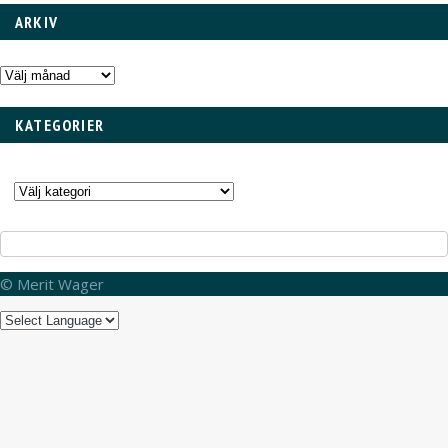
ARKIV
Arkiv
KATEGORIER
Kategorier
© Merit Wager