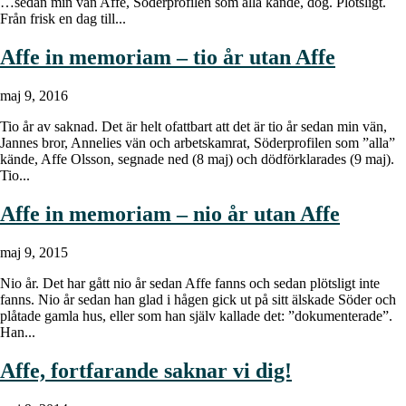
…sedan min vän Affe, Söderprofilen som alla kände, dog. Plötsligt.
Från frisk en dag till...
Affe in memoriam – tio år utan Affe
maj 9, 2016
Tio år av saknad. Det är helt ofattbart att det är tio år sedan min vän,
Jannes bror, Annelies vän och arbetskamrat, Söderprofilen som ”alla”
kände, Affe Olsson, segnade ned (8 maj) och dödförklarades (9 maj).
Tio...
Affe in memoriam – nio år utan Affe
maj 9, 2015
Nio år. Det har gått nio år sedan Affe fanns och sedan plötsligt inte
fanns. Nio år sedan han glad i hågen gick ut på sitt älskade Söder och
plåtade gamla hus, eller som han själv kallade det: ”dokumenterade”.
Han...
Affe, fortfarande saknar vi dig!