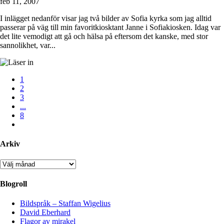
feb 11, 2007
I inlägget nedanför visar jag två bilder av Sofia kyrka som jag alltid
passerar på väg till min favoritkiosktant Janne i Sofiakiosken. Idag var
det lite vemodigt att gå och hälsa på eftersom det kanske, med stor
sannolikhet, var...
1
2
3
...
8
Arkiv
Arkiv
Blogroll
Bildspråk – Staffan Wigelius
David Eberhard
Flagor av mirakel