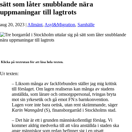
sätt som låter snubblande nära
uppmaningar till lagtrots
aug 20, 2023
|
Allmänt
,
Asyl&Migration
,
Samhälle
Klicka på textrutan för att läsa hela texten.
Ur texten:
– Liksom många av fackförbunden ställer jag mig kritisk
till förslaget. Om lagen realiseras kan många av stadens
anställda, som lärare och omsorgspersonal, tvingas bryta
mot sin yrkesetik och gå emot FN:s barnkonvention.
Lagen vore inte bara oetisk, utan rent skrämmande, säger
Karin Wanngård
(S), finansborgarråd i Stockholms stad.
– Det här är ett i grunden människofientligt förslag. Vi
kommer aldrig medverka till att våra anställda i staden ska
ange människor som redan befinner sig i en utsatt