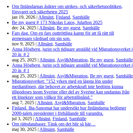
Om finländarnas åsikter om utrikes- och säkerhetspolitiken,
försvaret och säkerheten 2025
jan 19, 2026
|
Allmänt
,
Finland
,
Samhälle
Be my guest # 173 Nikolas Laios, Julafton 2025
dec 24, 2025
|
Allmänt
,
Be my guest
,
Samhälle
Fars dag. Om en fars outtröttliga kamp för att få rätt till
gemensam vårdnad om sin son.
nov 9, 2025
|
Allmänt
,
Samhälle
Anna Högberg, jurist och tidigare anställd vid Migrationsverket i
20 år. # 2
aug 25, 2025
|
Allmänt
,
Asyl&Migration
,
Be my guest
,
Samhälle
Anna Högberg, jurist och tidigare anställd vid Migrationsverket i
20 år. # 1
aug 25, 2025
|
Allmänt
,
Asyl&Migration
,
Be my guest
,
Samhälle
Migrationsverket: ”152 yrken med en lägsta lön under
medianlönen, där behovet av arbetskraft inte bedöms kunna
tillgodoses inom Sverige eller del av Sverige kan undantas från
ett lönekrav som villkor för arbetstillstånd.”
aug 7, 2025
|
Allmänt
,
Asyl&Migration
,
Samhälle
Finland. Ilta-Sanomat har undersökt hur finländarna bedömer
2000-talets presidenter i förhållande till varandra.
jul 3, 2025
|
Allmänt
,
Finland
,
Samhälle
Om rättsdatabaser. Tänk om det blir så här…
maj 30, 2025
|
Allmänt
,
Samhälle