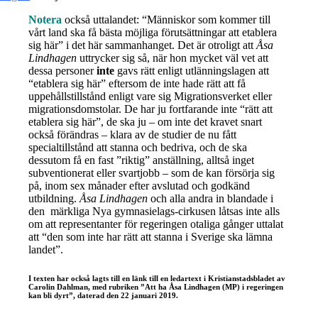
Notera
också uttalandet: “Människor som kommer till
vårt land ska få bästa möjliga förutsättningar att etablera
sig här” i det här sammanhanget. Det är otroligt att
Åsa
Lindhagen
uttrycker sig så, när hon mycket väl vet att
dessa personer
inte
gavs rätt enligt utlänningslagen att
“etablera sig här” eftersom de inte hade rätt att få
uppehållstillstånd enligt vare sig Migrationsverket eller
migrationsdomstolar. De har ju fortfarande inte “rätt att
etablera sig här”, de ska ju – om inte det kravet snart
också förändras – klara av de studier de nu fått
specialtillstånd att stanna och bedriva, och de ska
dessutom få en fast ”riktig” anställning, alltså inget
subventionerat eller svartjobb – som de kan försörja sig
på, inom sex månader efter avslutad och godkänd
utbildning.
Åsa Lindhagen
och alla andra in blandade i
den märkliga Nya gymnasielags-cirkusen låtsas inte alls
om att representanter för regeringen otaliga gånger uttalat
att “den som inte har rätt att stanna i Sverige ska lämna
landet”.
I texten har också lagts till en länk till en ledartext i Kristianstadsbladet av
Carolin Dahlman, med rubriken ”Att ha Åsa Lindhagen (MP) i regeringen
kan bli dyrt”, daterad den 22 januari 2019.