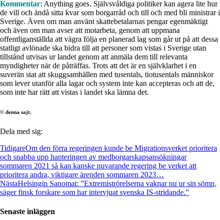
Kommentar
: Anything goes. Självsvåldiga politiker kan agera lite hur
de vill och ändå sitta kvar som borgarråd och till och med bli ministrar i
Sverige. Även om man använt skattebetalarnas pengar egenmäktigt
och även om man avser att motarbeta, genom att uppmana
offentliganställda att vägra följa en planerad lag som går ut på att dessa
statligt avlönade ska bidra till att personer som vistas i Sverige utan
tillstånd utvisas ur landet genom att anmäla dem till relevanta
myndigheter när de påträffas. Trots att det är en självklarhet i en
suverän stat att skuggsamhällen med tusentals, tiotusentals människor
som lever utanför alla lagar och system inte kan accepteras och att de,
som inte har rätt att vistas i landet ska lämna det.
© denna sajt.
Dela med sig:
Tidigare
Om den förra regeringen kunde be Migrationsverket prioritera
och snabba upp hanteringen av medborgarskapsansökningar
sommaren 2021 så kan kanske nuvarande regering be verket att
prioritera andra, viktigare ärenden sommaren 2023…
Nästa
Helsingin Sanomat: ”Extremiströrelserna vaknar nu ur sin sömn,
säger finsk forskare som har intervjuat svenska IS-stridande.”
Senaste inläggen