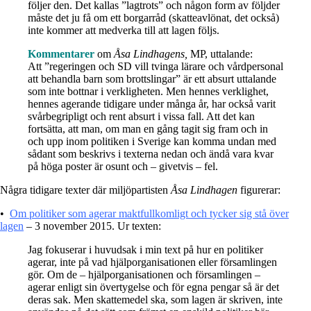
följer den. Det kallas ”lagtrots” och någon form av följder
måste det ju få om ett borgarråd (skatteavlönat, det också)
inte kommer att medverka till att lagen följs.
Kommentarer
om
Åsa Lindhagens,
MP, uttalande:
Att ”regeringen och SD vill tvinga lärare och vårdpersonal
att behandla barn som brottslingar” är ett absurt uttalande
som inte bottnar i verkligheten. Men hennes verklighet,
hennes agerande tidigare under många år, har också varit
svårbegripligt och rent absurt i vissa fall. Att det kan
fortsätta, att man, om man en gång tagit sig fram och in
och upp inom politiken i Sverige kan komma undan med
sådant som beskrivs i texterna nedan och ändå vara kvar
på höga poster är osunt och – givetvis – fel.
Några tidigare texter där miljöpartisten
Åsa Lindhagen
figurerar:
•
Om politiker som agerar maktfullkomligt och tycker sig stå över
lagen
– 3 november 2015. Ur texten:
Jag fokuserar i huvudsak i min text på hur en politiker
agerar, inte på vad hjälporganisationen eller församlingen
gör. Om de – hjälporganisationen och församlingen –
agerar enligt sin övertygelse och för egna pengar så är det
deras sak. Men skattemedel ska, som lagen är skriven, inte