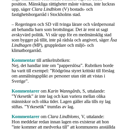
position. Mänskliga rättigheter måste värnas, inte luckras
upp, säger
Clara Lindblom
(V) bostads- och
fastighetsborgarråd i Stockholms stad.
– Regeringen och SD vill tvinga lärare och vårdpersonal
att behandla barn som brottslingar. Det är rent ut sagt
avskyvärd politik. Vi står upp för en medmänsklig stad
som bygger på tillit, inte på rädsla och angiveri, säger
Åsa
Lindhagen
(MP), gruppledare och miljö- och
klimatborgarråd.
Kommentar
till artikelrubriken:
Nej, det handlar inte om ”papperslösa”. Rubriken borde
ha varit till exempel: ”Rödgröna styret kritiskt till förslag
om anmälningsplikt av personer utan rätt att vistas i
Sverige”.
Kommentarer
om
Karin Wanngårds
, S, uttalande:
”Yrkesetik” är inte lag och kan variera mellan olika
människor och olika tider. Lagen gäller alla tills ny lag
stiftas. ”Yrkesetik” trumfas av lag.
Kommentarer
om
Clara Lindbloms,
V, uttalande:
Hon meddelar redan innan lagen ens existerar att hon
”inte kommer att medverka till” att kommunens anställda