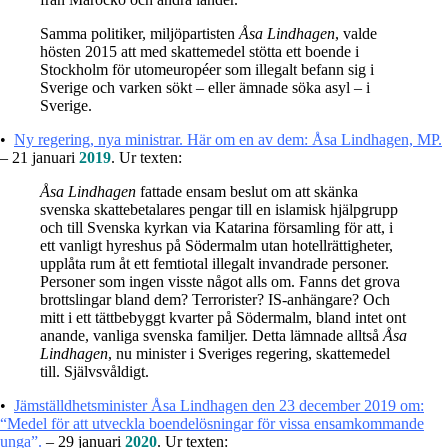
Samma politiker, miljöpartisten
Åsa Lindhagen
, valde
hösten 2015 att med skattemedel stötta ett boende i
Stockholm för utomeuropéer som illegalt befann sig i
Sverige och varken sökt – eller ämnade söka asyl – i
Sverige.
•
Ny regering, nya ministrar. Här om en av dem: Åsa Lindhagen, MP.
– 21 januari
2019
. Ur texten:
Åsa Lindhagen
fattade ensam beslut om att skänka
svenska skattebetalares pengar till en islamisk hjälpgrupp
och till Svenska kyrkan via Katarina församling för att, i
ett vanligt hyreshus på Södermalm utan hotellrättigheter,
upplåta rum åt ett femtiotal illegalt invandrade personer.
Personer som ingen visste något alls om. Fanns det grova
brottslingar bland dem? Terrorister? IS-anhängare? Och
mitt i ett tättbebyggt kvarter på Södermalm, bland intet ont
anande, vanliga svenska familjer. Detta lämnade alltså
Åsa
Lindhagen
, nu minister i Sveriges regering, skattemedel
till. Självsvåldigt.
•
Jämställdhetsminister Åsa Lindhagen den 23 december 2019 om:
“Medel för att utveckla boendelösningar för vissa ensamkommande
unga”.
– 29 januari
2020
. Ur texten: