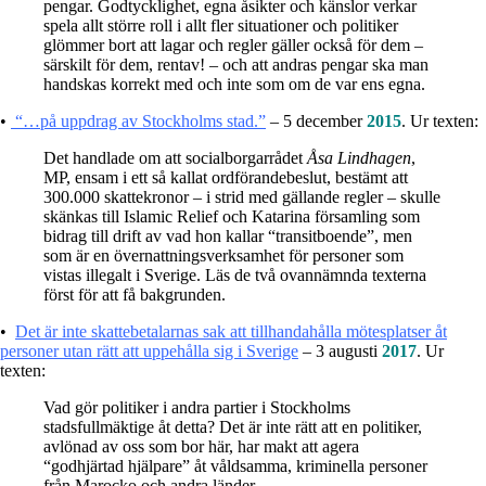
pengar. Godtycklighet, egna åsikter och känslor verkar
spela allt större roll i allt fler situationer och politiker
glömmer bort att lagar och regler gäller också för dem –
särskilt för dem, rentav! – och att andras pengar ska man
handskas korrekt med och inte som om de var ens egna.
•
“…på uppdrag av Stockholms stad.”
– 5 december
2015
. Ur texten:
Det handlade om att socialborgarrådet
Åsa Lindhagen
,
MP, ensam i ett så kallat ordförandebeslut, bestämt att
300.000 skattekronor – i strid med gällande regler – skulle
skänkas till Islamic Relief och Katarina församling som
bidrag till drift av vad hon kallar “transitboende”, men
som är en övernattningsverksamhet för personer som
vistas illegalt i Sverige. Läs de två ovannämnda texterna
först för att få bakgrunden.
•
Det är inte skattebetalarnas sak att tillhandahålla mötesplatser åt
personer utan rätt att uppehålla sig i Sverige
– 3 augusti
2017
. Ur
texten:
Vad gör politiker i andra partier i Stockholms
stadsfullmäktige åt detta? Det är inte rätt att en politiker,
avlönad av oss som bor här, har makt att agera
“godhjärtad hjälpare” åt våldsamma, kriminella personer
från Marocko och andra länder.