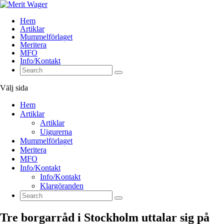
Hem
Artiklar
Mummelförlaget
Meritera
MFO
Info/Kontakt
Välj sida
Hem
Artiklar
Artiklar
Uigurerna
Mummelförlaget
Meritera
MFO
Info/Kontakt
Info/Kontakt
Klargöranden
Tre borgarråd i Stockholm uttalar sig på