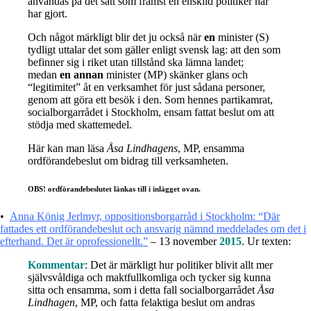
användas på det sätt som främst en enskild politiker här
har gjort.
Och något märkligt blir det ju också när
en
minister (S)
tydligt uttalar det som gäller enligt svensk lag: att den som
befinner sig i riket utan tillstånd ska lämna landet;
medan
en annan
minister (MP) skänker glans och
“legitimitet” åt en verksamhet för just sådana personer,
genom att göra ett besök i den. Som hennes partikamrat,
socialborgarrådet i Stockholm, ensam fattat beslut om att
stödja med skattemedel.
Här kan man läsa
Åsa Lindhagens
, MP, ensamma
ordförandebeslut om bidrag till verksamheten.
OBS! ordförandebeslutet länkas till i inlägget ovan.
•
Anna König Jerlmyr, oppositionsborgarråd i Stockholm: “Där
fattades ett ordförandebeslut och ansvarig nämnd meddelades om det i
efterhand. Det är oprofessionellt.”
– 13 november
2015
. Ur texten:
Kommentar
: Det är märkligt hur politiker blivit allt mer
självsvåldiga och maktfullkomliga och tycker sig kunna
sitta och ensamma, som i detta fall socialborgarrådet
Åsa
Lindhagen
, MP, och fatta felaktiga beslut om andras