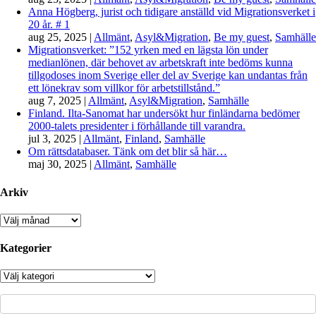
Anna Högberg, jurist och tidigare anställd vid Migrationsverket i
20 år. # 1
aug 25, 2025
|
Allmänt
,
Asyl&Migration
,
Be my guest
,
Samhälle
Migrationsverket: ”152 yrken med en lägsta lön under
medianlönen, där behovet av arbetskraft inte bedöms kunna
tillgodoses inom Sverige eller del av Sverige kan undantas från
ett lönekrav som villkor för arbetstillstånd.”
aug 7, 2025
|
Allmänt
,
Asyl&Migration
,
Samhälle
Finland. Ilta-Sanomat har undersökt hur finländarna bedömer
2000-talets presidenter i förhållande till varandra.
jul 3, 2025
|
Allmänt
,
Finland
,
Samhälle
Om rättsdatabaser. Tänk om det blir så här…
maj 30, 2025
|
Allmänt
,
Samhälle
Arkiv
Arkiv
Kategorier
Kategorier