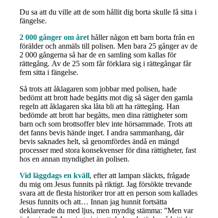
Du sa att du ville att de som hållit dig borta skulle få sitta i
fängelse.
2 000 gånger om året
håller någon ett barn borta från en
förälder och anmäls till polisen. Men bara 25 gånger av de
2 000 gångerna så har de en samling som kallas för
rättegång.
Av de 25 som får förklara sig i rättegångar får
fem sitta i fängelse.
Så trots att åklagaren som jobbar med polisen, hade
bedömt att brott hade begåtts mot dig så säger den gamla
regeln att åklagaren ska låta bli att ha rättegång. Han
bedömde att brott har begåtts, men dina rättigheter som
barn och som brottsoffer blev inte hörsammade.
Trots att
det fanns bevis hände inget.
I andra sammanhang, där
bevis saknades helt, så genomfördes ändå en mängd
processer med stora konsekvenser för dina rättigheter, fast
hos en annan myndighet än polisen.
Vid läggdags en kväll
, efter att lampan släckts, frågade
du mig om Jesus funnits på riktigt. Jag försökte trevande
svara att de flesta historiker tror att en person som kallades
Jesus funnits och att… Innan jag hunnit fortsätta
deklarerade du med ljus, men myndig stämma: ”Men var