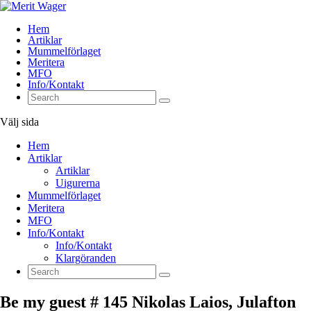
Hem
Artiklar
Mummelförlaget
Meritera
MFO
Info/Kontakt
Välj sida
Hem
Artiklar
Artiklar
Uigurerna
Mummelförlaget
Meritera
MFO
Info/Kontakt
Info/Kontakt
Klargöranden
Be my guest # 145 Nikolas Laios, Julafton