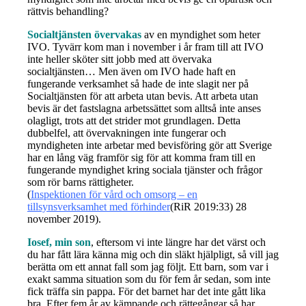
rättvis behandling?
Socialtjänsten övervakas
av en myndighet som heter
IVO. Tyvärr kom man i november i år fram till att IVO
inte heller sköter sitt jobb med att övervaka
socialtjänsten… Men även om IVO hade haft en
fungerande verksamhet så hade de inte slagit ner på
Socialtjänsten för att arbeta utan bevis. Att arbeta utan
bevis är det fastslagna arbetssättet som alltså inte anses
olagligt, trots att det strider mot grundlagen. Detta
dubbelfel, att övervakningen inte fungerar och
myndigheten inte arbetar med bevisföring gör att Sverige
har en lång väg framför sig för att komma fram till en
fungerande myndighet kring sociala tjänster och frågor
som rör barns rättigheter.
(
Inspektionen för vård och omsorg – en
tillsynsverksamhet med förhinder
(RiR 2019:33) 28
november 2019).
Iosef, min son
, eftersom vi inte längre har det värst och
du har fått lära känna mig och din släkt hjälpligt, så vill jag
berätta om ett annat fall som jag följt. Ett barn, som var i
exakt samma situation som du för fem år sedan, som inte
fick träffa sin pappa. För det barnet har det inte gått lika
bra. Efter fem år av kämpande och rättegångar så har