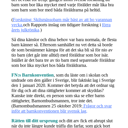
barn som bor lika mycket med varje förälder mår lika bra
som barn som bor med båda föräldrarna på heltid.
(
Forskning: Skilsmässobarn mår bäst av att bo varannan
vecka.
och Rapports inslag om tidigare forskning i
förra
årets julkrönika
.
)
Så dina känslor och dina behov var bara normala, de flesta
barn känner så. Eftersom samhället nu vet detta så borde
de som bestämmer kämpa för att det ska bli så för nio av
tio barn (det går inte alltid) med föräldrar som bor isär.
Istället är det bara tre av tio barn med separerade föräldrar
som bor lika mycket hos båda föräldrarna.
FN:s Barnkonvention
, som du läste om i skolan och
undrade om den gäller i Sverige, blir faktiskt lag i Sverige
den 1 januari 2020. Kommer det betyda att det ordnar sig
för dig och att dina rättigheter kommer att skyddas?
Kanske inte direkt, en person som ska se efter barns
rättigheter, Barnombudsmannen, tror inte det.
(Barnombudsmannen 25 oktober 2019:
Frågor och svar
inför att barnkonventionen blir svensk lag
.
Rätten till ditt ursprung
och ditt arv fick ett abrupt slut
när du inte längre kunde träffa din farfar, som gick bort