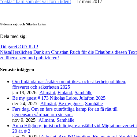
”oäkta” barn som det var förr i tiden!
– 17 mars 2017
© denna sajt och Nikolas Laios.
Dela med sig:
Tidigare
GOD JUL!
Nästa
Herzlichen Dank an Christian Ruch für die Erlaubnis diesen Text
zu übersetzen und publizieren!
Senaste inläggen
Om finländarnas åsikter om utrikes- och säkerhetspolitiken,
försvaret och säkerheten 2025
jan 19, 2026
|
Allmänt
,
Finland
,
Samhälle
Be my guest # 173 Nikolas Laios, Julafton 2025
dec 24, 2025
|
Allmänt
,
Be my guest
,
Samhälle
Fars dag. Om en fars outtröttliga kamp för att få rätt till
gemensam vårdnad om sin son.
nov 9, 2025
|
Allmänt
,
Samhälle
Anna Högberg, jurist och tidigare anställd vid Migrationsverket i
20 år. # 2
aug 25, 2025
|
Allmänt
,
Asyl&Migration
,
Be my guest
,
Samhälle