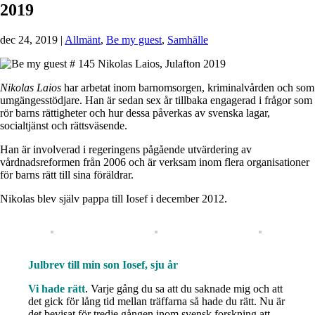
2019
dec 24, 2019
|
Allmänt
,
Be my guest
,
Samhälle
Nikolas Laios
har arbetat inom barnomsorgen, kriminalvården och som
umgängesstödjare. Han är sedan sex år tillbaka engagerad i frågor som
rör barns rättigheter och hur dessa påverkas av svenska lagar,
socialtjänst och rättsväsende.
Han är involverad i regeringens pågående utvärdering av
vårdnadsreformen från 2006 och är verksam inom flera organisationer
för barns rätt till sina föräldrar.
Nikolas blev själv pappa till Iosef i december 2012.
J
ulbrev till min son Iosef, sju år
Vi hade rätt
. Varje gång du sa att du saknade mig och att
det gick för lång tid mellan träffarna så hade du rätt. Nu är
det bevisat för tredje gången inom svensk forskning att