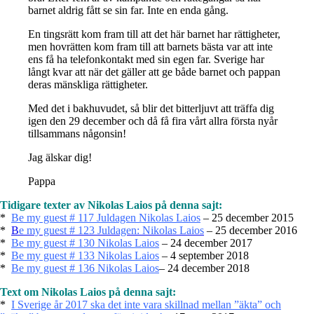
barnet aldrig fått se sin far. Inte en enda gång.
En tingsrätt kom fram till att det här barnet har rättigheter,
men hovrätten kom fram till att barnets bästa var att inte
ens få ha telefonkontakt med sin egen far.
Sverige har
långt kvar att när det gäller att ge både barnet och pappan
deras mänskliga rättigheter.
Med det i bakhuvudet, så blir det bitterljuvt att träffa dig
igen den 29 december och då få fira vårt allra första nyår
tillsammans någonsin!
Jag älskar dig!
Pappa
Tidigare texter av Nikolas Laios på denna sajt:
*
Be my guest # 117 Juldagen Nikolas Laios
– 25 december 2015
*
B
e my guest # 123 Juldagen: Nikolas Laios
– 25 december 2016
*
Be my guest # 130 Nikolas Laios
– 24 december 2017
*
Be my guest # 133 Nikolas Laios
– 4 september 2018
*
Be my guest # 136 Nikolas Laios
– 24 december 2018
Text om Nikolas Laios på denna sajt:
*
I Sverige år 2017 ska det inte vara skillnad mellan ”äkta” och