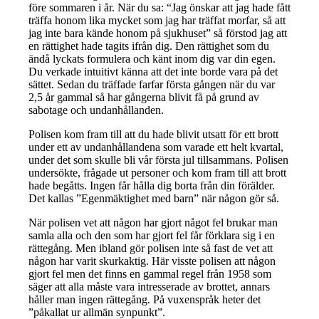
före sommaren i år. När du sa: “Jag önskar att jag hade fått
träffa honom lika mycket som jag har träffat morfar, så att
jag inte bara kände honom på sjukhuset” så förstod jag att
en rättighet hade tagits ifrån dig. Den rättighet som du
ändå lyckats formulera och känt inom dig var din egen.
Du verkade intuitivt känna att det inte borde vara på det
sättet. Sedan du träffade farfar första gången när du var
2,5 år gammal så har gångerna blivit få på grund av
sabotage och undanhållanden.
Polisen kom fram till att du hade blivit utsatt för ett brott
under ett av undanhållandena som varade ett helt kvartal,
under det som skulle bli vår första jul tillsammans. Polisen
undersökte, frågade ut personer och kom fram till att brott
hade begåtts. Ingen får hålla dig borta från din förälder.
Det kallas ”Egenmäktighet med barn” när någon gör så.
När polisen vet att någon har gjort något fel brukar man
samla alla och den som har gjort fel får förklara sig i en
rättegång. Men ibland gör polisen inte så fast de vet att
någon har varit skurkaktig.
Här visste polisen att någon
gjort fel men det finns en gammal regel från 1958 som
säger att alla måste vara intresserade av brottet, annars
håller man ingen rättegång. På vuxenspråk heter det
”påkallat ur allmän synpunkt”.