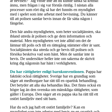
är bevisen?” Jag visste inte att du kunde tänka så kritiskt
ännu, men frågan i sig var förstås rimlig. I nästan alla
processer som rört dig så har det funnits en myndighet
med i spelet som inte arbetat med bevisning. Du känner
till att polisen samlar bevis innan de får sätta någon i
fängelse.
Den här andra myndigheten, som heter socialtjänsten, ska
ibland utreda åt polisen och ge dem information och
material. Men myndigheten vet inte alltid om det de
lämnar till polis och till en rättegång stämmer eller är sant.
Socialtjänsten ska utreda och ge bevis till polisen och
försöka beskriva vad som hänt. Men de samlar inte in
bevis. De undersöker heller inte om sakerna de skrivit
kring dig någonsin har hänt i verkligheten.
Du har rättigheter enligt barnkonventionen
. Pappa har
faktiskt också rättigheter. Sverige har en grundlag som
säger att medborgare har rätt till en opartisk behandling.
Det betyder att alla ska behandlas lika. Det finns också en
högre lag än den svenska om mänskliga rättigheter, som
gäller i Europa. Den säger att en pappa ska ha rätt till ett
ostört familjeliv med sitt barn.
Har du och jag haft ett ostört familjeliv? Kan en
myndighet som inte arbetar med bevis ge en opartisk och