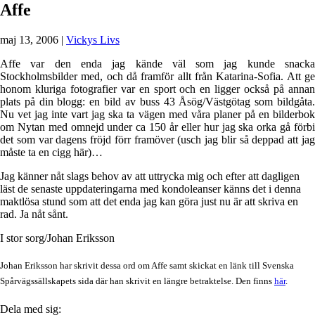
Affe
maj 13, 2006
|
Vickys Livs
Affe var den enda jag kände väl som jag kunde snacka
Stockholmsbilder med, och då framför allt från Katarina-Sofia. Att ge
honom kluriga fotografier var en sport och en ligger också på annan
plats på din blogg: en bild av buss 43 Åsög/Västgötag som bildgåta.
Nu vet jag inte vart jag ska ta vägen med våra planer på en bilderbok
om Nytan med omnejd under ca 150 år eller hur jag ska orka gå förbi
det som var dagens fröjd förr framöver (usch jag blir så deppad att jag
måste ta en cigg här)…
Jag känner nåt slags behov av att uttrycka mig och efter att dagligen
läst de senaste uppdateringarna med kondoleanser känns det i denna
maktlösa stund som att det enda jag kan göra just nu är att skriva en
rad. Ja nåt sånt.
I stor sorg/Johan Eriksson
Johan Eriksson har skrivit dessa ord om Affe samt skickat en länk till Svenska
Spårvägssällskapets sida där han skrivit en längre betraktelse. Den finns
här
.
Dela med sig: