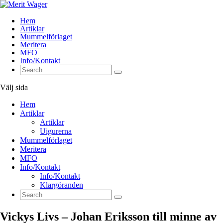
Hem
Artiklar
Mummelförlaget
Meritera
MFO
Info/Kontakt
Välj sida
Hem
Artiklar
Artiklar
Uigurerna
Mummelförlaget
Meritera
MFO
Info/Kontakt
Info/Kontakt
Klargöranden
Vickys Livs – Johan Eriksson till minne av