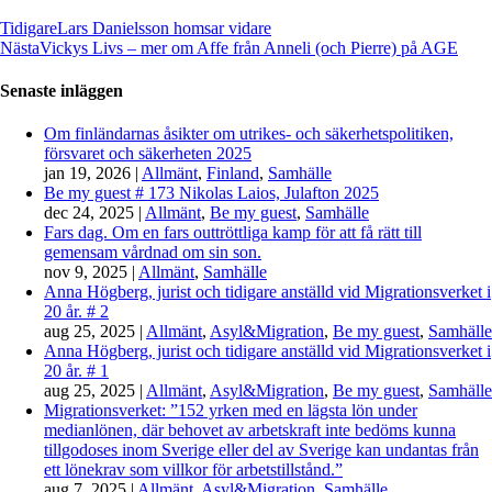
Tidigare
Lars Danielsson homsar vidare
Nästa
Vickys Livs – mer om Affe från Anneli (och Pierre) på AGE
Senaste inläggen
Om finländarnas åsikter om utrikes- och säkerhetspolitiken,
försvaret och säkerheten 2025
jan 19, 2026
|
Allmänt
,
Finland
,
Samhälle
Be my guest # 173 Nikolas Laios, Julafton 2025
dec 24, 2025
|
Allmänt
,
Be my guest
,
Samhälle
Fars dag. Om en fars outtröttliga kamp för att få rätt till
gemensam vårdnad om sin son.
nov 9, 2025
|
Allmänt
,
Samhälle
Anna Högberg, jurist och tidigare anställd vid Migrationsverket i
20 år. # 2
aug 25, 2025
|
Allmänt
,
Asyl&Migration
,
Be my guest
,
Samhälle
Anna Högberg, jurist och tidigare anställd vid Migrationsverket i
20 år. # 1
aug 25, 2025
|
Allmänt
,
Asyl&Migration
,
Be my guest
,
Samhälle
Migrationsverket: ”152 yrken med en lägsta lön under
medianlönen, där behovet av arbetskraft inte bedöms kunna
tillgodoses inom Sverige eller del av Sverige kan undantas från
ett lönekrav som villkor för arbetstillstånd.”
aug 7, 2025
|
Allmänt
,
Asyl&Migration
,
Samhälle