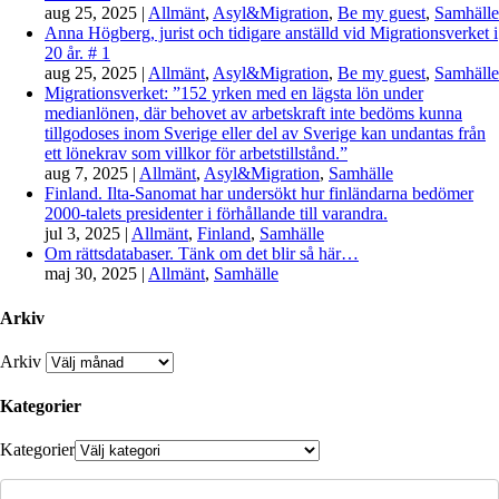
aug 25, 2025
|
Allmänt
,
Asyl&Migration
,
Be my guest
,
Samhälle
Anna Högberg, jurist och tidigare anställd vid Migrationsverket i
20 år. # 1
aug 25, 2025
|
Allmänt
,
Asyl&Migration
,
Be my guest
,
Samhälle
Migrationsverket: ”152 yrken med en lägsta lön under
medianlönen, där behovet av arbetskraft inte bedöms kunna
tillgodoses inom Sverige eller del av Sverige kan undantas från
ett lönekrav som villkor för arbetstillstånd.”
aug 7, 2025
|
Allmänt
,
Asyl&Migration
,
Samhälle
Finland. Ilta-Sanomat har undersökt hur finländarna bedömer
2000-talets presidenter i förhållande till varandra.
jul 3, 2025
|
Allmänt
,
Finland
,
Samhälle
Om rättsdatabaser. Tänk om det blir så här…
maj 30, 2025
|
Allmänt
,
Samhälle
Arkiv
Arkiv
Kategorier
Kategorier