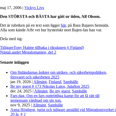
maj 17, 2006
|
Vickys Livs
Den STÖRSTA och BÄSTA har gått ur tiden, Alf Olsson.
Det är rubriken på en text som ligger
här
, på Bara Bajares hemsida.
Alla som kände Affe vet hur hysteriskt stort Bajen-fan han var.
Dela med sig:
Tidigare
Tony Halme tillbaka i riksdagen (i Finland)
Nästa
Landet Megalomanien, del 2
Senaste inläggen
Om finländarnas åsikter om utrikes- och säkerhetspolitiken,
försvaret och säkerheten 2025
jan 19, 2026
|
Allmänt
,
Finland
,
Samhälle
Be my guest # 173 Nikolas Laios, Julafton 2025
dec 24, 2025
|
Allmänt
,
Be my guest
,
Samhälle
Fars dag. Om en fars outtröttliga kamp för att få rätt till
gemensam vårdnad om sin son.
nov 9, 2025
|
Allmänt
,
Samhälle
Anna Högberg, jurist och tidigare anställd vid Migrationsverket i
20 år. # 2