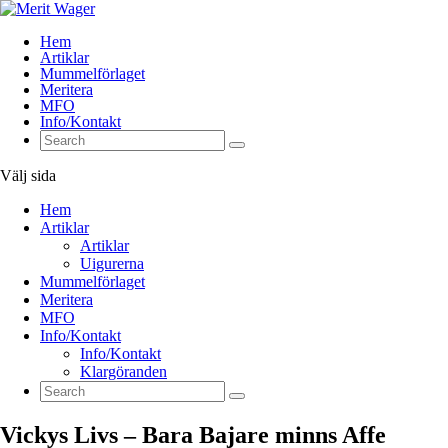
Hem
Artiklar
Mummelförlaget
Meritera
MFO
Info/Kontakt
Välj sida
Hem
Artiklar
Artiklar
Uigurerna
Mummelförlaget
Meritera
MFO
Info/Kontakt
Info/Kontakt
Klargöranden
Vickys Livs – Bara Bajare minns Affe