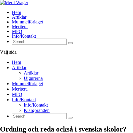
Hem
Artiklar
Mummelförlaget
Meritera
MFO
Info/Kontakt
Välj sida
Hem
Artiklar
Artiklar
Uigurerna
Mummelförlaget
Meritera
MFO
Info/Kontakt
Info/Kontakt
Klargöranden
Ordning och reda också i svenska skolor?