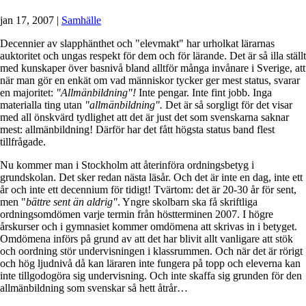
jan 17, 2007
|
Samhälle
Decennier av slapphänthet och "elevmakt" har urholkat lärarnas
auktoritet och ungas respekt för dem och för lärande. Det är så illa ställt
med kunskaper över basnivå bland alltför många invånare i Sverige, att
när man gör en enkät om vad människor tycker ger mest status, svarar
en majoritet:
"Allmänbildning"!
Inte pengar. Inte fint jobb. Inga
materialla ting utan
"allmänbildning".
Det är så sorgligt för det visar
med all önskvärd tydlighet att det är just det som svenskarna saknar
mest: allmänbildning! Därför har det fått högsta status band flest
tillfrågade.
Nu kommer man i Stockholm att återinföra ordningsbetyg i
grundskolan. Det sker redan nästa läsår. Och det är inte en dag, inte ett
år och inte ett decennium för tidigt! Tvärtom: det är 20-30 år för sent,
men "
bättre sent än aldrig"
. Yngre skolbarn ska få skriftliga
ordningsomdömen varje termin från höstterminen 2007. I högre
årskurser och i gymnasiet kommer omdömena att skrivas in i betyget.
Omdömena införs på grund av att det har blivit allt vanligare att stök
och oordning stör undervisningen i klassrummen. Och när det är rörigt
och hög ljudnivå då kan läraren inte fungera på topp och eleverna kan
inte tillgodogöra sig undervisning. Och inte skaffa sig grunden för den
allmänbildning som svenskar så hett åtrår…