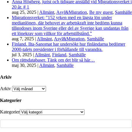
Anna Högberg, jurist och tidigare anställd vid Migrationsverket i
20 år. # 1
aug 25, 2025
|
Allmänt
,
Asyl&Migration
,
Be my guest
,
Samhälle
Migrationsverket: ”152 yrken med en lägsta lön under
medianlönen, där behovet av arbetskraft inte bedöms kunna
tillgodoses inom Sverige eller del av Sverige kan undantas från
ett lönekrav som villkor för arbetstillstånd.”
aug 7, 2025
|
Allmänt
,
Asyl&Migration
,
Samhälle
Finland. Ilta-Sanomat har undersökt hur finländarna bedömer
2000-talets presidenter i förhållande till varandra.
jul 3, 2025
|
Allmänt
,
Finland
,
Samhälle
Om rättsdatabaser. Tänk om det blir så här…
maj 30, 2025
|
Allmänt
,
Samhälle
Arkiv
Arkiv
Kategorier
Kategorier