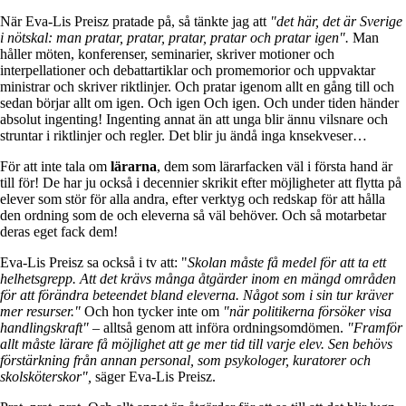
När Eva-Lis Preisz pratade på, så tänkte jag att
"det här, det är Sverige
i nötskal: man pratar, pratar, pratar, pratar och pratar igen".
Man
håller möten, konferenser, seminarier, skriver motioner och
interpellationer och debattartiklar och promemorior och uppvaktar
ministrar och skriver riktlinjer. Och pratar igenom allt en gång till och
sedan börjar allt om igen. Och igen Och igen. Och under tiden händer
absolut ingenting! Ingenting annat än att unga blir ännu vilsnare och
struntar i riktlinjer och regler. Det blir ju ändå inga knsekveser…
För att inte tala om
lärarna
, dem som lärarfacken väl i första hand är
till för! De har ju också i decennier skrikit efter möjligheter att flytta på
elever som stör för alla andra, efter verktyg och redskap för att hålla
den ordning som de och eleverna så väl behöver. Och så motarbetar
deras eget fack dem!
Eva-Lis Preisz sa också i tv att: "
Skolan måste få medel för att ta ett
helhetsgrepp. Att det krävs många åtgärder inom en mängd områden
för att förändra beteendet bland eleverna. Något som i sin tur kräver
mer resurser."
Och hon tycker inte om
"när politikerna försöker visa
handlingskraft"
– alltså genom att införa ordningsomdömen.
"Framför
allt måste lärare få möjlighet att ge mer tid till varje elev. Sen behövs
förstärkning från annan personal, som psykologer, kuratorer och
skolsköterskor",
säger Eva-Lis Preisz.