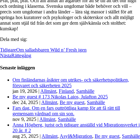
Prat, prat, prat. Och allt annat än åtgärder för att se till att det blir lugn
och ordning i klaserna. Svenska ungdomar både behöver och vill –
precis som ungdomar i andra länder – lära sig massor i stället för att
springa hos kuratorer och psykologer och sköterskor och allt möjligt
annat som stjäl tid från det som ger dem självkänsla och stolthet:
kunskap!
Dela med sig:
Tidigare
Om salladsbaren Wild n’ Fresh igen
Nästa
Rättegång
Senaste inläggen
Om finländarnas åsikter om utrikes- och säkerhetspolitiken,
försvaret och säkerheten 2025
jan 19, 2026
|
Allmänt
,
Finland
,
Samhälle
Be my guest # 173 Nikolas Laios, Julafton 2025
dec 24, 2025
|
Allmänt
,
Be my guest
,
Samhälle
Fars dag. Om en fars outtröttliga kamp för att få rätt till
gemensam vårdnad om sin son.
nov 9, 2025
|
Allmänt
,
Samhälle
Anna Högberg, jurist och tidigare anställd vid Migrationsverket i
20 år. # 2
aug 25, 2025
|
Allmänt
,
Asyl&Migration
,
Be my guest
,
Samhälle