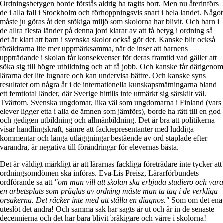
Ordningsbetygen borde förstås aldrig ha tagits bort. Men nu återinförs
de i alla fall i Stockholm och förhoppningsvis snart i hela landet. Något
måste ju göras åt den stökiga miljö som skolorna har blivit. Och barn i
de allra flesta länder på denna jord klarar av att få betyg i ordning så
det är klart att barn i svenska skolor också gör det. Kanske blir också
föräldrarna lite mer uppmärksamma, när de inser att barnens
uppträdande i skolan får konsekvenser för deras framtid vad gäller att
söka sig till högre utbildning och att få jobb. Och kanske får därigenom
lärarna det lite lugnare och kan undervisa bättre. Och kanske syns
resultatet om några år i de internationella kunskapsmätningarna bland
ett femtiotal länder, där Sverige hittills inte utmärkt sig särskilt väl.
Tvärtom. Svenska ungdomar, lika väl som ungdomarna i Finland (vars
elever ligger etta i alla de ämnen som jämförs), borde ha rätt till en god
och gedigen utbildning och allmänbildning. Det är bra att politikerna
visar handlingskraft, sämre att fackrepresentanter med luddiga
kommentar och långa utläggningar bestående av ord staplade efter
varandra, är negativa till förändringar för elevernas bästa.
Det är väldigt märkligt är att lärarnas fackliga företrädare inte tycker att
ordningsomdömen ska införas. Eva-Lis Preisz, Lärarförbundets
ordförande sa att
"om man vill att skolan ska erbjuda studiero och vara
en arbetsplats som präglas av ordning måste man ta tag i de verkliga
orsakerna. Det räcker inte med att ställa en diagnos."
Som om det ena
uteslöt det andra! Och samma sak har sagts år ut och år in de senaste
decennierna och det har bara blivit bråkigare och värre i skolorna!