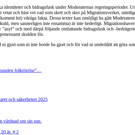
falska identiteter och bidragsfusk under Moderaternas regeringsperioder. U
st vetat och bäst vet vad som skett och sker på Migrationsverket, nämlige
kommit hit) viktiga fakta. Dessa texter kan omöjligt ha gått Moderaterna 
kuld, men sannerligen inte ensamma) är inte hederligt. Migrationshave
 ”asyl” och med därpå följande omfattande bidragsfusk och -bedrägerier
 gemensamt skulden för.
d ni gjort som ni inte borde ha gjort och för vad ni underlåtit att göra s
 obunden folkrörelse”…
varet och säkerheten 2025
sam vårdnad om sin son.
 20 år. # 2