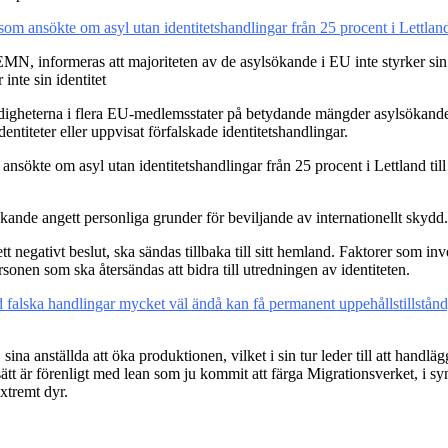
ansökte om asyl utan identitetshandlingar från 25 procent i Lettland 
MN, informeras att majoriteten av de asylsökande i EU inte styrker sin i
nte sin identitet
digheterna i flera EU-medlemsstater på betydande mängder asylsökande s
entiteter eller uppvisat förfalskade identitetshandlingar.
sökte om asyl utan identitetshandlingar från 25 procent i Lettland till
sökande angett personliga grunder för beviljande av internationellt skydd.
 ett negativt beslut, ska sändas tillbaka till sitt hemland. Faktorer som 
rsonen som ska återsändas att bidra till utredningen av identiteten.
falska handlingar mycket väl ändå kan få permanent uppehållstillstånd
sina anställda att öka produktionen, vilket i sin tur leder till att handl
sätt är förenligt med lean som ju kommit att färga Migrationsverket, i 
extremt dyr.