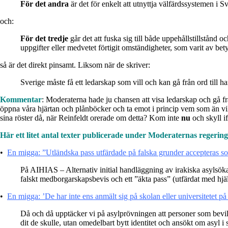
För det andra
är det för enkelt att utnyttja välfärdssystemen i S
och:
För det tredje
går det att fuska sig till både uppehållstillstånd 
uppgifter eller medvetet förtigit omständigheter, som varit av betyd
så är det direkt pinsamt. Liksom när de skriver:
Sverige måste få ett ledarskap som vill och kan gå från ord till h
Kommentar
: Moderaterna hade ju chansen att visa ledarskap och gå fr
öppna våra hjärtan och plånböcker och ta emot i princip vem som än vill
sina röster då, när Reinfeldt orerade om detta? Kom inte
nu
och skyll if
Här ett litet antal texter publicerade under Moderaternas regerin
•
En migga: ”Utländska pass utfärdade på falska grunder accepteras som
På AIHIAS – Alternativ initial handläggning av irakiska asylsökand
falskt medborgarskapsbevis och ett ”äkta pass” (utfärdat med hjä
•
En migga: ’De har inte ens anmält sig på skolan eller universitetet på o
Då och då upptäcker vi på asylprövningen att personer som beviljat
dit de skulle, utan omedelbart bytt identitet och ansökt om asyl i 