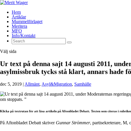
Hem
Artiklar
Mummelförlaget
Meritera
MFO
Info/Kontakt
Välj sida
Ur text på denna sajt 14 augusti 2011, unde
asylmissbruk tycks stå klart, annars hade f
dec 5, 2019
|
Allmänt
,
Asyl&Migration
,
Samhälle
Klicka på textrutan för att läsa artikeln på Aftonbladet Debatt. Texten som citeras i rubrik
På Aftonbladet Debatt skriver
Gunnar Strömmer
, partisekreterare, M,