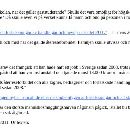
lan, när det gäller gäststuderande? Skulle det vara omöjligt för högsko
ade? Då skulle även vi på verket kunna få namn och bild på personen i f
h förfalskningar av handlingar och beviljar i stället PUT.”
– 11 mars 2
 och med när det gällde återreseförbudet. Familjen skulle utvisas och 
av det framgick att han hade haft ett jobb i Sverige sedan 2008, trots
åstod att han var fast anställd och tjänade minst 18.000 kronor i måna
ts
återreseförbudet och alla lögner, bedrägerier och förfalskade handling
t sedan 2008.”
en nytta – om att de eller de studieintygen är förfalskningar och att sko
när den största människosmugglingshärvan någonsin pågick, istället bli be
 en sak åtgärdad.
2011. Ur texten: