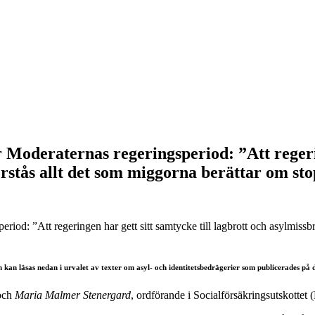
r Moderaternas regeringsperiod: ”Att regerin
örstås allt det som miggorna berättar om sto
en kan läsas nedan i urvalet av texter om asyl- och identitetsbedrägerier som publicerades p
 och
Maria Malmer Stenergard
, ordförande i Socialförsäkringsutskottet 