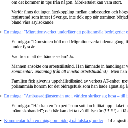
om det kommer in tips från någon. Mörkertalet kan vara stort.
Varför finns det ingen återkoppling mellan ambassaden och högsko
registrerad som inrest i Sverige, inte dök upp när terminen börj
bland våra asylsökande.
•
En migga: ”Migrationsverket underlåter att polisanmäla bedrägerier oc
En migga: ”Domstolen höll med Migrationsverket denna gång, till
under fyra år.
Vad tror ni att det hände sedan? Jo:
Mannen ansökte om arbetstillstånd. Han lämnade in handlingar var
kommentar: undantag från att inneha arbetstillstånd)
. Men han p
Familjen fick givetvis uppehållstillstånd av verkets AT-enhet,
tro
polisanmäla honom för det bidragsfusk som han hade ägnat sig å
•
En migga: ”Ambassadtjänstemän ute i världen skriker sig hesa – till ing
En migga: ”Här kan en ”expert” som suttit och tittat upp i taket 
människohandel”; och här kan det ta två till fyra år (!!!!!!!) att få
•
Kommentar från en migga om bidrag på falska grunder
– 14 augusti 