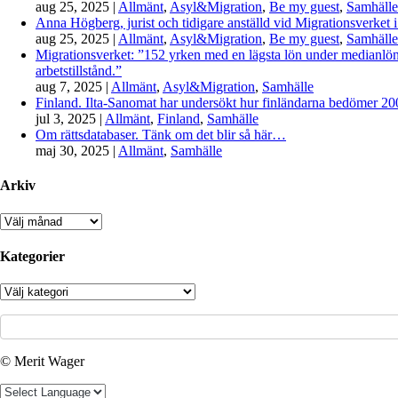
aug 25, 2025
|
Allmänt
,
Asyl&Migration
,
Be my guest
,
Samhälle
Anna Högberg, jurist och tidigare anställd vid Migrationsverket i
aug 25, 2025
|
Allmänt
,
Asyl&Migration
,
Be my guest
,
Samhälle
Migrationsverket: ”152 yrken med en lägsta lön under medianlönen
arbetstillstånd.”
aug 7, 2025
|
Allmänt
,
Asyl&Migration
,
Samhälle
Finland. Ilta-Sanomat har undersökt hur finländarna bedömer 2000-
jul 3, 2025
|
Allmänt
,
Finland
,
Samhälle
Om rättsdatabaser. Tänk om det blir så här…
maj 30, 2025
|
Allmänt
,
Samhälle
Arkiv
Arkiv
Kategorier
Kategorier
© Merit Wager