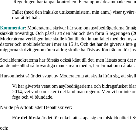
Regeringen har tappat kontrollen. Flera uppmärksammade exempel 
Fallet (med den irakiske utrikesministern, min anm.) visar tyvärr
drar åt fel håll.
Kommentar
: Moderaterna skriver här som om asylbedrägerierna är någ
särskilt trovärdigt. Och påstår att den här och den förra S-regeringen 
Moderaterna verkligen inte skulle känt till det innan fallet med den n
datorer och mobiltelefoner i mer än 15 år. Och det har de givetvis inte gj
miggorna skrivit genom åren aldrig skulle ha lästs av företrädare för ju
Socialdemokraterna har förstås också känt till det, men låtsats som det 
än de inte alltid så trovärdiga mainstream media, har larmat om i åratal.
Hursomhelst så är det svagt av Moderaterna att skylla ifrån sig, att skyll
Vi har givetvis vetat om asylbedrägerierna och bidragsfusket blan
2014, vet vad som sker i det land man regerar. Men vi har inte or
fega och vi blundade.
När de på Aftonbladet Debatt skriver:
För det första
är det för enkelt att skapa sig en falsk identite
och: