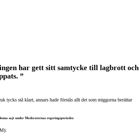
gen har gett sitt samtycke till lagbrott och
ppats. ”
å denna sajt under Moderaternas regeringsperioder.
(M):