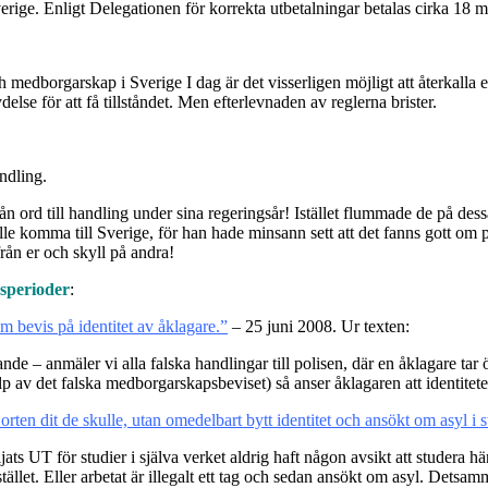
verige. Enligt Delegationen för korrekta utbetalningar betalas cirka 18 mi
och medborgarskap i Sverige I dag är det visserligen möjligt att återkalla 
else för att få tillståndet. Men efterlevnaden av reglerna brister.
andling.
ån ord till handling under sina regeringsår! Istället flummade de på des
e komma till Sverige, för han hade minsann sett att det fanns gott om p
rån er och skyll på andra!
gsperioder
:
 bevis på identitet av åklagare.”
– 25 juni 2008. Ur texten:
e – anmäler vi alla falska handlingar till polisen, där en åklagare tar ö
lp av det falska medborgarskapsbeviset) så anser åklagaren att identite
rten dit de skulle, utan omedelbart bytt identitet och ansökt om asyl i st
s UT för studier i själva verket aldrig haft någon avsikt att studera här.
stället. Eller arbetat är illegalt ett tag och sedan ansökt om asyl. Detsa