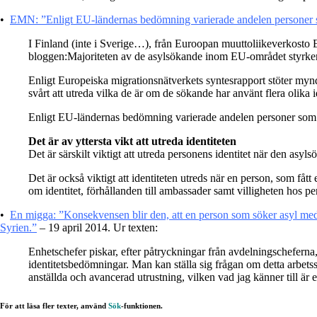
•
EMN: ”Enligt EU-ländernas bedömning varierade andelen personer som 
I Finland (inte i Sverige…), från Euroopan muuttoliikeverkosto E
bloggen:Majoriteten av de asylsökande inom EU-området styrker i
Enligt Europeiska migrationsnätverkets syntesrapport stöter myn
svårt att utreda vilka de är om de sökande har använt flera olika id
Enligt EU-ländernas bedömning varierade andelen personer som an
Det är av yttersta vikt att utreda identiteten
Det är särskilt viktigt att utreda personens identitet när den asyl
Det är också viktigt att identiteten utreds när en person, som fått
om identitet, förhållanden till ambassader samt villigheten hos pe
•
En migga: ”Konsekvensen blir den, att en person som söker asyl med 
Syrien.”
– 19 april 2014. Ur texten:
Enhetschefer piskar, efter påtryckningar från avdelningscheferna, 
identitetsbedömningar. Man kan ställa sig frågan om detta arbets
anställda och avancerad utrustning, vilken vad jag känner till är 
För att läsa fler texter, använd
Sök
-funktionen.