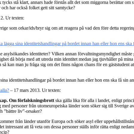
uk tycks stå klart, annars hade förstås allt det som miggorna berättar o
r och har också folket gett sitt samtycke?
2. Ur texten:
verige som orkar/ids/bryr sig om att reagera på vad den före detta rege
ka lägga sina identitetshandlingar på bordet innan han eller hon ens ska
e asylsökandes identiteter? Vilken annan förvaltningsmyndighet måste
et då börja med att utreda min identitet medan jag tjuvhåller på mina 
 så kan man ju fråga sig om det finns någon chans för en gäststudent att
a sina identitetshandlingar på bordet innan han eller hon ens ska få sin 
alla?
– 17 mars 2013. Ur texten:
kap. Om förfalskningsbrott
ska gälla lika för alla i landet, enligt prin
med personer från utomeuropeiska länder som söker sig till Sverige av o
ch ”bättre liv”-orsaker?
mer från länder utanför Europa och söker asyl eller uppehållstillstånd i
t intressant att få veta om dessa personer ställs inför rätta enligt ne
incip?