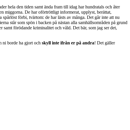
nder hela den tiden samt ända fram till idag har hundratals och åter
n miggorna. De har oförtröttligt informerat, upplyst, berättat,
spårlöst förbi, tvärtom: de har lästs av många. Det går inte att nu
rierna står som spön i backen på nästan alla samhällsområden på grund
 samt förödande kriminalitet och våld. Det bär, som jag ser det,
om ni borde ha gjort och
skyll inte ifrån er på andra
! Det gäller