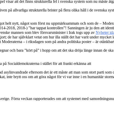
visar att det finns strukturella fel i svenska system som nu måste åtg
 även på allvarliga strukturella brister på flera olika håll i de svenska
ot helt nytt, något som först nu uppmärksammats och som de – Moderatern
(2014-2018, 2018-) ”har tappat kontrollen”! Sanningen är ju den att iden
ysvenske mannen som blev försvarsminister i Irak togs upp av
Nyheter id
ort; de har självklart vetat om hur illa ställt det har varit under mycket
st Moderaterna – i riksdagen som på andra politiska poster – är otänkbart
regnar och bara ”kört på” i hopp om att det ska dröja länge innan de ska
a på Socialdemokraterna i stället för att frankt erkänna att
d asylinvandrade eftersom det är ett måste att man som stort parti som d
kat, inte brytt oss om att göra något för vi var inne i en humanitär stor
t i Sverige. Förra veckan rapporterades om att systemet med samordningsn