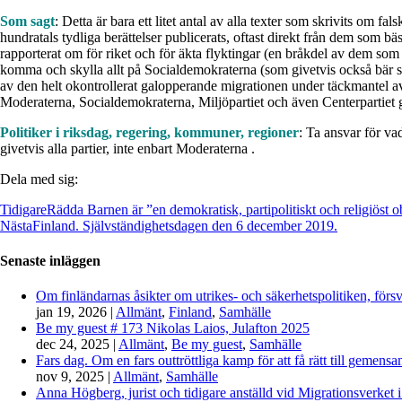
Som sagt
: Detta är bara ett litet antal av alla texter som skrivits om 
hundratals tydliga berättelser publicerats, oftast direkt från dem som bä
rapporterat om för riket och för äkta flyktingar (en bråkdel av dem som 
komma och skylla allt på Socialdemokraterna (som givetvis också bär s
av den helt okontrollerat galopperande migrationen under täckmantel av
Moderaterna, Socialdemokraterna, Miljöpartiet och även Centerpartiet
Politiker i riksdag, regering, kommuner, regioner
: Ta ansvar för va
givetvis alla partier, inte enbart Moderaterna .
Dela med sig:
Tidigare
Rädda Barnen är ”en demokratisk, partipolitiskt och religiöst
Nästa
Finland. Självständighetsdagen den 6 december 2019.
Senaste inläggen
Om finländarnas åsikter om utrikes- och säkerhetspolitiken, förs
jan 19, 2026
|
Allmänt
,
Finland
,
Samhälle
Be my guest # 173 Nikolas Laios, Julafton 2025
dec 24, 2025
|
Allmänt
,
Be my guest
,
Samhälle
Fars dag. Om en fars outtröttliga kamp för att få rätt till gemen
nov 9, 2025
|
Allmänt
,
Samhälle
Anna Högberg, jurist och tidigare anställd vid Migrationsverket i