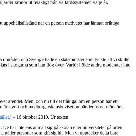
ljarder kronor ut felaktigt från välfärdssystemen varje år.
ett uppehållstillstånd när en person medvetet har lämnat oriktiga
sa områden och Sverige hade en statsminister som tyckte att vi skulle
lats i skogarna som han flög över. Varför höjde andra moderater inte
ver ärendet. Men, och nu till det tråkiga: om en person har ett
ten är styrkt och medborgarskapsbeviset omhändertas och förstörs.
ället.’
– 16 oktober 2010. Ur texten:
 De har inte ens anmält sig på skolan eller universitetet på orten
mma gäller personer som gift sig hit. Men vi upptäcker detta bara