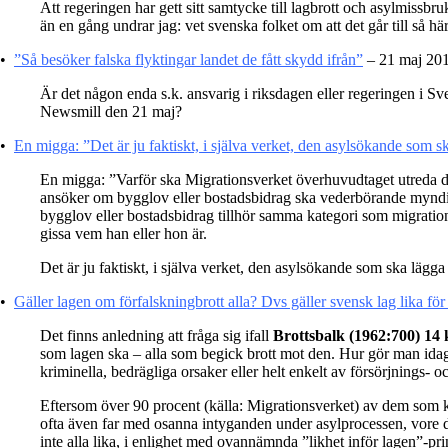
Att regeringen har gett sitt samtycke till lagbrott och asylmissbr
än en gång undrar jag: vet svenska folket om att det går till så hä
•
”Så besöker falska flyktingar landet de fått skydd ifrån”
– 21 maj 201
Är det någon enda s.k. ansvarig i riksdagen eller regeringen i S
Newsmill den 21 maj?
•
En migga: ”Det är ju faktiskt, i själva verket, den asylsökande som s
En migga: ”Varför ska Migrationsverket överhuvudtaget utreda d
ansöker om bygglov eller bostadsbidrag ska vederbörande myndigh
bygglov eller bostadsbidrag tillhör samma kategori som migration
gissa vem han eller hon är.
Det är ju faktiskt, i själva verket, den asylsökande som ska lägg
•
Gäller lagen om förfalskningbrott alla? Dvs gäller svensk lag lika för 
Det finns anledning att fråga sig ifall
Brottsbalk (1962:700) 14 
som lagen ska – alla som begick brott mot den. Hur gör man idag 
kriminella, bedrägliga orsaker eller helt enkelt av försörjnings- o
Eftersom över 90 procent (källa: Migrationsverket) av dem som kom
ofta även far med osanna intyganden under asylprocessen, vore de
inte alla lika, i enlighet med ovannämnda ”likhet inför lagen”-pr