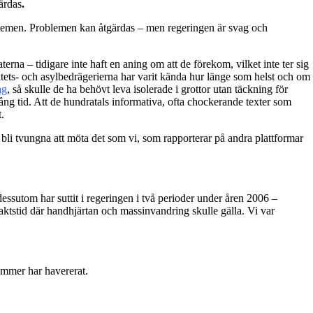
ärdas
.
 systemen. Problemen kan åtgärdas – men regeringen är svag och
a – tidigare inte haft en aning om att de förekom, vilket inte ter sig
titets- och asylbedrägerierna har varit kända hur länge som helst och om
ag
, så skulle de ha behövt leva isolerade i grottor utan täckning för
 lång tid. Att de hundratals informativa, ofta chockerande texter som
.
 bli tvungna att möta det som vi, som rapporterar på andra plattformar
essutom har suttit i regeringen i två perioder under åren 2006 –
maktstid där handhjärtan och massinvandring skulle gälla. Vi var
ummer har havererat.