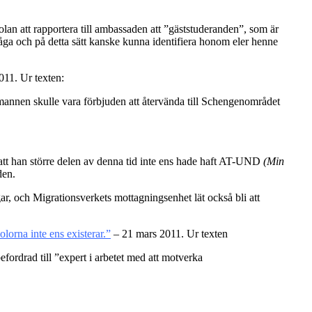
lan att rapportera till ambassaden att ”gäststuderanden”, som är
råga och på detta sätt kanske kunna identifiera honom eler henne
011. Ur texten:
mannen skulle vara förbjuden att återvända till Schengenområdet
 att han större delen av denna tid inte ens hade haft AT-UND
(Min
den.
ar, och Migrationsverkets mottagningsenhet lät också bli att
lorna inte ens existerar.”
– 21 mars 2011. Ur texten
fordrad till ”expert i arbetet med att motverka