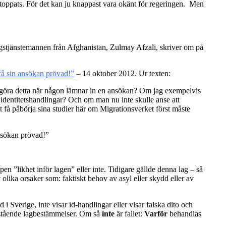
m stoppats. För det kan ju knappast vara okänt för regeringen. Men
ringstjänstemannen från Afghanistan, Zulmay Afzali, skriver om på
 få sin ansökan prövad!”
– 14 oktober 2012. Ur texten:
 göra detta när någon lämnar in en ansökan? Om jag exempelvis
identitetshandlingar? Och om man nu inte skulle anse att
 få påbörja sina studier här om Migrationsverket först måste
ansökan prövad!”
cipen ”likhet inför lagen” eller inte. Tidigare gällde denna lag – så
lika orsaker som: faktiskt behov av asyl eller skydd eller av
 Sverige, inte visar id-handlingar eller visar falska dito och
danstående lagbestämmelser. Om så
inte
är fallet:
Varför
behandlas