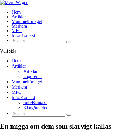
Hem
Artiklar
Mummelförlaget
Meritera
MFO
Info/Kontakt
Välj sida
Hem
Artiklar
Artiklar
Uigurerna
Mummelförlaget
Meritera
MFO
Info/Kontakt
Info/Kontakt
Klargöranden
En migga om dem som slarvigt kallas