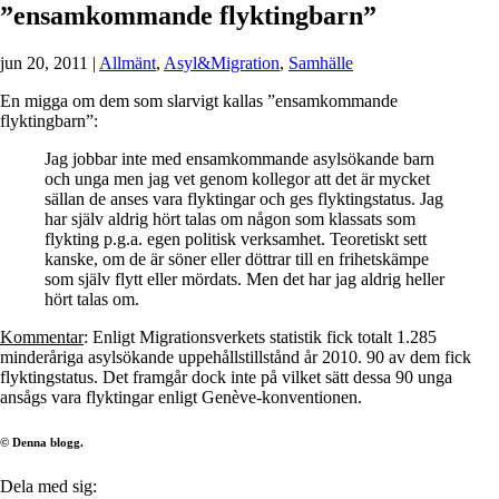
”ensamkommande flyktingbarn”
jun 20, 2011
|
Allmänt
,
Asyl&Migration
,
Samhälle
En migga om dem som slarvigt kallas ”ensamkommande
flyktingbarn”:
Jag jobbar inte med ensamkommande asylsökande barn
och unga men jag vet genom kollegor att det är mycket
sällan de anses vara flyktingar och ges flyktingstatus. Jag
har själv aldrig hört talas om någon som klassats som
flykting p.g.a. egen politisk verksamhet. Teoretiskt sett
kanske, om de är söner eller döttrar till en frihetskämpe
som själv flytt eller mördats. Men det har jag aldrig heller
hört talas om.
Kommentar
: Enligt Migrationsverkets statistik fick totalt 1.285
minderåriga asylsökande uppehållstillstånd år 2010. 90 av dem fick
flyktingstatus. Det framgår dock inte på vilket sätt dessa 90 unga
ansågs vara flyktingar enligt Genève-konventionen.
© Denna blogg.
Dela med sig: