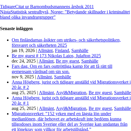
Tidigare
Citat ur Barnombudsmannens årsbok 2011
Nästa
Statistisk sentralbyrå, Norge: ”Betydande skillnader i kriminalitet
bland olika invandrargrupper”
Senaste inläggen
Om finländarnas åsikter om utrikes- och säkerhetspolitiken,
försvaret och säkerheten 2025
jan 19, 2026
|
Allmänt
,
Finland
,
Samhälle
Be my guest # 173 Nikolas Laios, Julafton 2025
dec 24, 2025
|
Allmänt
,
Be my guest
,
Samhälle
Fars dag. Om en fars outtröttliga kamp för att få rätt till
gemensam vårdnad om sin son.
nov 9, 2025
|
Allmänt
,
Samhälle
Anna Högberg, jurist och tidigare anställd vid Migrationsverket i
20 år. # 2
aug 25, 2025
|
Allmänt
,
Asyl&Migration
,
Be my guest
,
Samhälle
Anna Högberg, jurist och tidigare anställd vid Migrationsverket i
20 år. # 1
aug 25, 2025
|
Allmänt
,
Asyl&Migration
,
Be my guest
,
Samhälle
Migrationsverket: ”152 yrken med en lägsta lön under
medianlönen, där behovet av arbetskraft inte bedöms kunna
tillgodoses inom Sverige eller del av Sverige kan undantas från
ett lönekrav som villkor för arbetstillstånd.”