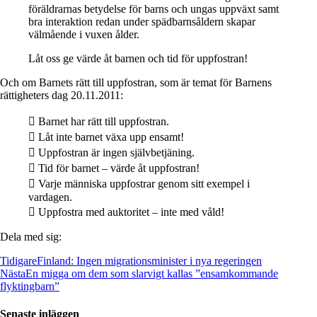
föräldrarnas betydelse för barns och ungas uppväxt samt
bra interaktion redan under spädbarnsåldern skapar
välmående i vuxen ålder.
Låt oss ge värde åt barnen och tid för uppfostran!
Och om Barnets rätt till uppfostran, som är temat för Barnens
rättigheters dag 20.11.2011:
 Barnet har rätt till uppfostran.
 Låt inte barnet växa upp ensamt!
 Uppfostran är ingen självbetjäning.
 Tid för barnet – värde åt uppfostran!
 Varje människa uppfostrar genom sitt exempel i
vardagen.
 Uppfostra med auktoritet – inte med våld!
Dela med sig:
Tidigare
Finland: Ingen migrationsminister i nya regeringen
Nästa
En migga om dem som slarvigt kallas ”ensamkommande
flyktingbarn”
Senaste inläggen