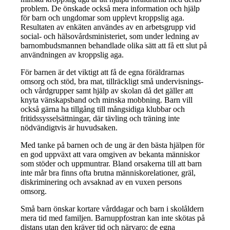
problem. De önskade också mera information och hjälp
för barn och ungdomar som upplevt kroppslig aga.
Resultaten av enkäten användes av en arbetsgrupp vid
social- och hälsovårdsministeriet, som under ledning av
barnombudsmannen behandlade olika sätt att få ett slut på
användningen av kroppslig aga.
För barnen är det viktigt att få de egna föräldrarnas
omsorg och stöd, bra mat, tillräckligt små undervisnings-
och vårdgrupper samt hjälp av skolan då det gäller att
knyta vänskapsband och minska mobbning. Barn vill
också gärna ha tillgång till mångsidiga klubbar och
fritidssysselsättningar, där tävling och träning inte
nödvändigtvis är huvudsaken.
Med tanke på barnen och de ung är den bästa hjälpen för
en god uppväxt att vara omgiven av bekanta människor
som stöder och uppmuntrar. Bland orsakerna till att barn
inte mår bra finns ofta brutna människorelationer, gräl,
diskriminering och avsaknad av en vuxen persons
omsorg.
Små barn önskar kortare vårddagar och barn i skolåldern
mera tid med familjen. Barnuppfostran kan inte skötas på
distans utan den kräver tid och närvaro: de egna