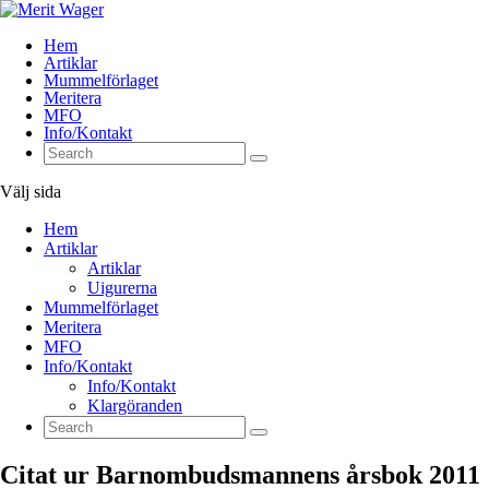
Hem
Artiklar
Mummelförlaget
Meritera
MFO
Info/Kontakt
Välj sida
Hem
Artiklar
Artiklar
Uigurerna
Mummelförlaget
Meritera
MFO
Info/Kontakt
Info/Kontakt
Klargöranden
Citat ur Barnombudsmannens årsbok 2011