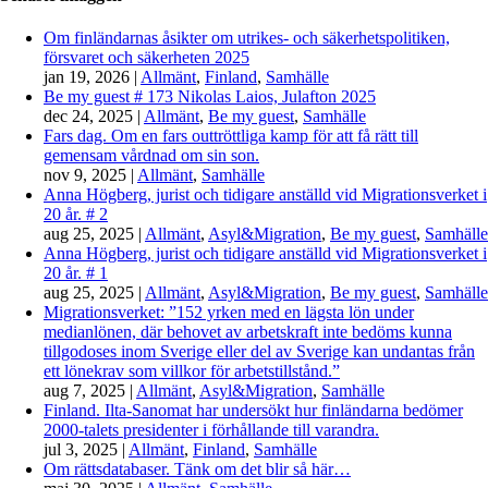
Om finländarnas åsikter om utrikes- och säkerhetspolitiken,
försvaret och säkerheten 2025
jan 19, 2026
|
Allmänt
,
Finland
,
Samhälle
Be my guest # 173 Nikolas Laios, Julafton 2025
dec 24, 2025
|
Allmänt
,
Be my guest
,
Samhälle
Fars dag. Om en fars outtröttliga kamp för att få rätt till
gemensam vårdnad om sin son.
nov 9, 2025
|
Allmänt
,
Samhälle
Anna Högberg, jurist och tidigare anställd vid Migrationsverket i
20 år. # 2
aug 25, 2025
|
Allmänt
,
Asyl&Migration
,
Be my guest
,
Samhälle
Anna Högberg, jurist och tidigare anställd vid Migrationsverket i
20 år. # 1
aug 25, 2025
|
Allmänt
,
Asyl&Migration
,
Be my guest
,
Samhälle
Migrationsverket: ”152 yrken med en lägsta lön under
medianlönen, där behovet av arbetskraft inte bedöms kunna
tillgodoses inom Sverige eller del av Sverige kan undantas från
ett lönekrav som villkor för arbetstillstånd.”
aug 7, 2025
|
Allmänt
,
Asyl&Migration
,
Samhälle
Finland. Ilta-Sanomat har undersökt hur finländarna bedömer
2000-talets presidenter i förhållande till varandra.
jul 3, 2025
|
Allmänt
,
Finland
,
Samhälle
Om rättsdatabaser. Tänk om det blir så här…