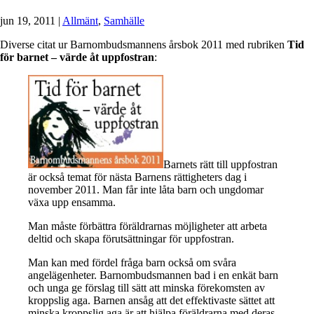
jun 19, 2011
|
Allmänt
,
Samhälle
Diverse citat ur Barnombudsmannens årsbok 2011 med rubriken
Tid
för barnet – värde åt uppfostran
:
Barnets rätt till uppfostran
är också temat för nästa Barnens rättigheters dag i
november 2011. Man får inte låta barn och ungdomar
växa upp ensamma.
Man måste förbättra föräldrarnas möjligheter att arbeta
deltid och skapa förutsättningar för uppfostran.
Man kan med fördel fråga barn också om svåra
angelägenheter. Barnombudsmannen bad i en enkät barn
och unga ge förslag till sätt att minska förekomsten av
kroppslig aga. Barnen ansåg att det effektivaste sättet att
minska kroppslig aga är att hjälpa föräldrarna med deras