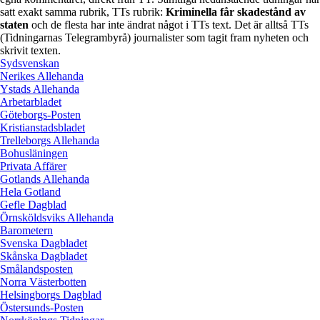
satt exakt samma rubrik, TTs rubrik:
Kriminella får skadestånd av
staten
och de flesta har inte ändrat något i TTs text. Det är alltså TTs
(Tidningarnas Telegrambyrå) journalister som tagit fram nyheten och
skrivit texten.
Sydsvenskan
Nerikes Allehanda
Ystads Allehanda
Arbetarbladet
Göteborgs-Posten
Kristianstadsbladet
Trelleborgs Allehanda
Bohusläningen
Privata Affärer
Gotlands Allehanda
Hela Gotland
Gefle Dagblad
Örnsköldsviks Allehanda
Barometern
Svenska Dagbladet
Skånska Dagbladet
Smålandsposten
Norra Västerbotten
Helsingborgs Dagblad
Östersunds-Posten