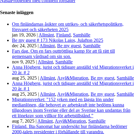
Nästa
Problemen med comhem fortsätter
Senaste inläggen
Om finländarnas åsikter om utrikes- och säkerhetspolitiken,
försvaret och säkerheten 2025
jan 19, 2026
|
Allmänt
,
Finland
,
Samhälle
Be my guest # 173 Nikolas Laios, Julafton 2025
dec 24, 2025
|
Allmänt
,
Be my guest
,
Samhälle
Fars dag. Om en fars outtröttliga kamp för att få rätt till
gemensam vårdnad om sin son.
nov 9, 2025
|
Allmänt
,
Samhälle
Anna Högberg, jurist och tidigare anställd vid Migrationsverket i
20 år. # 2
aug 25, 2025
|
Allmänt
,
Asyl&Migration
,
Be my guest
,
Samhälle
Anna Högberg, jurist och tidigare anställd vid Migrationsverket i
20 år. # 1
aug 25, 2025
|
Allmänt
,
Asyl&Migration
,
Be my guest
,
Samhälle
Migrationsverket: ”152 yrken med en lägsta lön under
medianlönen, där behovet av arbetskraft inte bedöms kunna
tillgodoses inom Sverige eller del av Sverige kan undantas från
ett lönekrav som villkor för arbetstillstånd.”
aug 7, 2025
|
Allmänt
,
Asyl&Migration
,
Samhälle
Finland. Ilta-Sanomat har undersökt hur finländarna bedömer
2000-talets presidenter i förhållande till varandra.