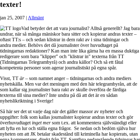
texter!
jan 25, 2007
|
Allmänt
Vad betyder det att vara journalist? Alltså generellt? Jag bara
undrar, när så många mäniskor bara sitter och kopierar andras texter –
oftast TT:s – och sedan klistrar in dem rakt av i sina tidningar och
andra medier. Behövs det då journalister över huvudtaget på
tidningarnas redaktioner? Kan man inte lika gärna ha en massa duktiga
redigerare som bara "klipper" och "klistrar in" texterna från TT
(Tidningarnas Telegrambyrå) och andra källor? Och så ett fåtal
kompetenta personer som agerar journalistiskt på egna spår.
Visst, TT
är
– som namnet anger – tidningarnas och andra mediers
nyhetskälla. Men var det meningen med den här telegrambyrån, att de
som kallar sig journalister bara rakt av skulle överföra de färdiga
texterna till sina medier? Inte undra på då att det är en sådan
nyhetslikriktning i Sverige!
Så här ser det ut varje dag när det gäller massor av nyheter och
uppgifter: folk som kallas journalister kopierar andras texter och gör
överhuvudtaget
inget mer
som t.ex. att kommentera självständigt eller
att lyfta en lur och ställa egna frågor. Se nedan och bedöm själva hur
nyheten om att JK betalar skadestånd till kriminella har kopierats, utan
egna kommentarer, direkt från TT. Samtliga nedanstående tidningar har