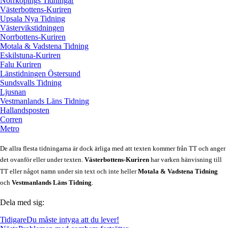
Norrköpings Tidningar
Västerbottens-Kuriren
Upsala Nya Tidning
Västervikstidningen
Norrbottens-Kuriren
Motala & Vadstena Tidning
Eskilstuna-Kuriren
Falu Kuriren
Länstidningen Östersund
Sundsvalls Tidning
Ljusnan
Vestmanlands Läns Tidning
Hallandsposten
Corren
Metro
De allra flesta tidningarna är dock ärliga med att texten kommer från TT och anger
det ovanför eller under texten.
Västerbottens-Kuriren
har varken hänvisning till
TT eller något namn under sin text och inte heller
Motala & Vadstena Tidning
och
Vestmanlands Läns Tidning
.
Dela med sig:
Tidigare
Du måste intyga att du lever!