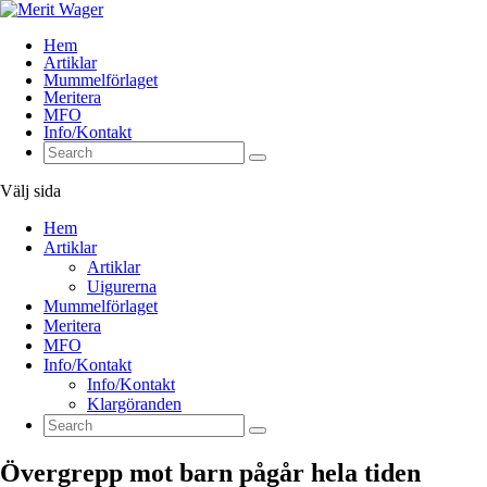
Hem
Artiklar
Mummelförlaget
Meritera
MFO
Info/Kontakt
Välj sida
Hem
Artiklar
Artiklar
Uigurerna
Mummelförlaget
Meritera
MFO
Info/Kontakt
Info/Kontakt
Klargöranden
Övergrepp mot barn pågår hela tiden