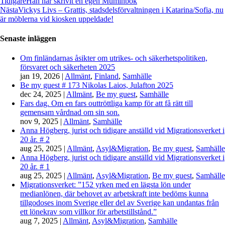
Tidigare
Han har skrivit en egen Muminbok
Nästa
Vickys Livs – Grattis, stadsdelsförvaltningen i Katarina/Sofia, nu
är möblerna vid kiosken uppeldade!
Senaste inläggen
Om finländarnas åsikter om utrikes- och säkerhetspolitiken,
försvaret och säkerheten 2025
jan 19, 2026
|
Allmänt
,
Finland
,
Samhälle
Be my guest # 173 Nikolas Laios, Julafton 2025
dec 24, 2025
|
Allmänt
,
Be my guest
,
Samhälle
Fars dag. Om en fars outtröttliga kamp för att få rätt till
gemensam vårdnad om sin son.
nov 9, 2025
|
Allmänt
,
Samhälle
Anna Högberg, jurist och tidigare anställd vid Migrationsverket i
20 år. # 2
aug 25, 2025
|
Allmänt
,
Asyl&Migration
,
Be my guest
,
Samhälle
Anna Högberg, jurist och tidigare anställd vid Migrationsverket i
20 år. # 1
aug 25, 2025
|
Allmänt
,
Asyl&Migration
,
Be my guest
,
Samhälle
Migrationsverket: ”152 yrken med en lägsta lön under
medianlönen, där behovet av arbetskraft inte bedöms kunna
tillgodoses inom Sverige eller del av Sverige kan undantas från
ett lönekrav som villkor för arbetstillstånd.”
aug 7, 2025
|
Allmänt
,
Asyl&Migration
,
Samhälle