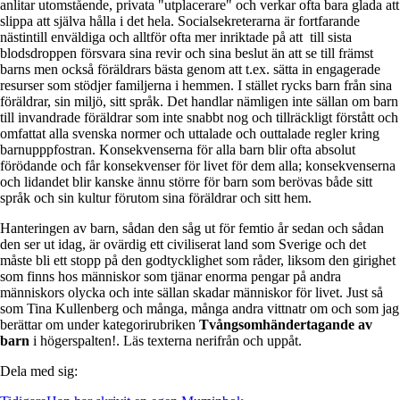
anlitar utomstående, privata "utplacerare" och verkar ofta bara glada att
slippa att själva hålla i det hela. Socialsekreterarna är fortfarande
nästintill enväldiga och alltför ofta mer inriktade på att till sista
blodsdroppen försvara sina revir och sina beslut än att se till främst
barns men också föräldrars bästa genom att t.ex. sätta in engagerade
resurser som stödjer familjerna i hemmen. I stället rycks barn från sina
föräldrar, sin miljö, sitt språk. Det handlar nämligen inte sällan om barn
till invandrade föräldrar som inte snabbt nog och tillräckligt förstått och
omfattat alla svenska normer och uttalade och outtalade regler kring
barnupppfostran. Konsekvenserna för alla barn blir ofta absolut
förödande och får konsekvenser för livet för dem alla; konsekvenserna
och lidandet blir kanske ännu större för barn som berövas både sitt
språk och sin kultur förutom sina föräldrar och sitt hem.
Hanteringen av barn, sådan den såg ut för femtio år sedan och sådan
den ser ut idag, är ovärdig ett civiliserat land som Sverige och det
måste bli ett stopp på den godtycklighet som råder, liksom den girighet
som finns hos människor som tjänar enorma pengar på andra
människors olycka och inte sällan skadar människor för livet. Just så
som Tina Kullenberg och många, många andra vittnatr om och som jag
berättar om under kategorirubriken
Tvångsomhändertagande av
barn
i högerspalten!. Läs texterna nerifrån och uppåt.
Dela med sig: