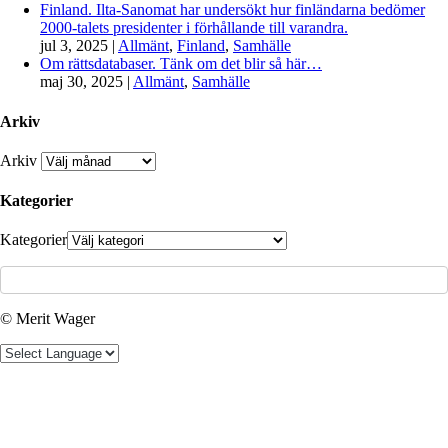
Finland. Ilta-Sanomat har undersökt hur finländarna bedömer
2000-talets presidenter i förhållande till varandra.
jul 3, 2025
|
Allmänt
,
Finland
,
Samhälle
Om rättsdatabaser. Tänk om det blir så här…
maj 30, 2025
|
Allmänt
,
Samhälle
Arkiv
Arkiv
Kategorier
Kategorier
© Merit Wager