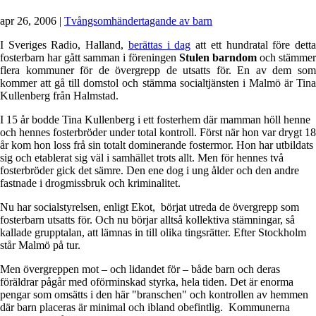
apr 26, 2006
|
Tvångsomhändertagande av barn
I Sveriges Radio, Halland,
berättas i dag
att ett hundratal före dett
fosterbarn har gått samman i föreningen
Stulen barndom
och stämmer
flera kommuner för de övergrepp de utsatts för. En av dem som
kommer att gå till domstol och stämma socialtjänsten i Malmö är Tina
Kullenberg från Halmstad.
I 15 år bodde Tina Kullenberg i ett fosterhem där mamman höll henne
och hennes fosterbröder under total kontroll. Först när hon var drygt 18
år kom hon loss frå sin totalt dominerande fostermor. Hon har utbildats
sig och etablerat sig väl i samhället trots allt. Men för hennes två
fosterbröder gick det sämre. Den ene dog i ung ålder och den andre
fastnade i drogmissbruk och kriminalitet.
Nu har socialstyrelsen, enligt Ekot, börjat utreda de övergrepp som
fosterbarn utsatts för. Och nu börjar alltså kollektiva stämningar, så
kallade grupptalan, att lämnas in till olika tingsrätter. Efter Stockholm
står Malmö på tur.
Men övergreppen mot – och lidandet för – både barn och deras
föräldrar pågår med oförminskad styrka, hela tiden. Det är enorma
pengar som omsätts i den här "branschen" och kontrollen av hemmen
där barn placeras är minimal och ibland obefintlig. Kommunerna