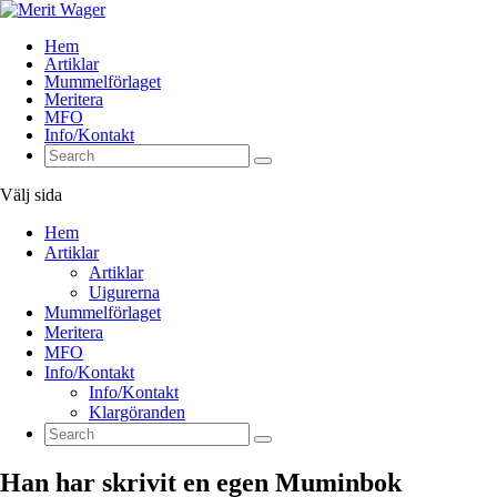
Hem
Artiklar
Mummelförlaget
Meritera
MFO
Info/Kontakt
Välj sida
Hem
Artiklar
Artiklar
Uigurerna
Mummelförlaget
Meritera
MFO
Info/Kontakt
Info/Kontakt
Klargöranden
Han har skrivit en egen Muminbok