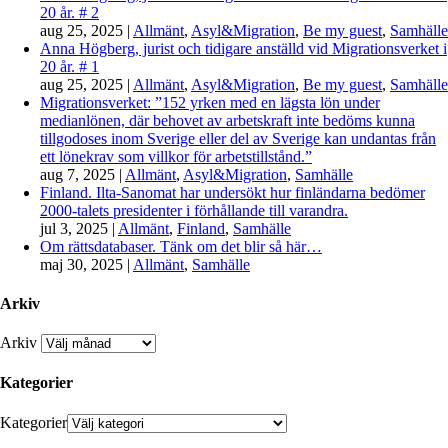
20 år. # 2
aug 25, 2025
|
Allmänt
,
Asyl&Migration
,
Be my guest
,
Samhälle
Anna Högberg, jurist och tidigare anställd vid Migrationsverket i
20 år. # 1
aug 25, 2025
|
Allmänt
,
Asyl&Migration
,
Be my guest
,
Samhälle
Migrationsverket: ”152 yrken med en lägsta lön under
medianlönen, där behovet av arbetskraft inte bedöms kunna
tillgodoses inom Sverige eller del av Sverige kan undantas från
ett lönekrav som villkor för arbetstillstånd.”
aug 7, 2025
|
Allmänt
,
Asyl&Migration
,
Samhälle
Finland. Ilta-Sanomat har undersökt hur finländarna bedömer
2000-talets presidenter i förhållande till varandra.
jul 3, 2025
|
Allmänt
,
Finland
,
Samhälle
Om rättsdatabaser. Tänk om det blir så här…
maj 30, 2025
|
Allmänt
,
Samhälle
Arkiv
Arkiv
Kategorier
Kategorier