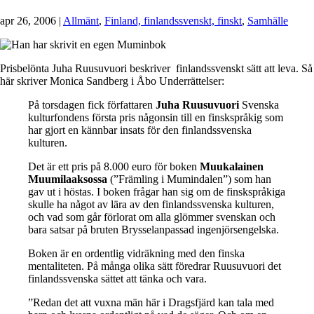
apr 26, 2006
|
Allmänt
,
Finland, finlandssvenskt, finskt
,
Samhälle
Prisbelönta Juha Ruusuvuori beskriver finlandssvenskt sätt att leva. Så
här skriver Monica Sandberg i Åbo Underrättelser:
På torsdagen fick författaren
Juha Ruusuvuori
Svenska
kulturfondens första pris någonsin till en finskspråkig som
har gjort en kännbar insats för den finlandssvenska
kulturen.
Det är ett pris på 8.000 euro för boken
Muukalainen
Muumilaaksossa
(”Främling i Mumindalen”) som han
gav ut i höstas. I boken frågar han sig om de finskspråkiga
skulle ha något av lära av den finlandssvenska kulturen,
och vad som går förlorat om alla glömmer svenskan och
bara satsar på bruten Brysselanpassad ingenjörsengelska.
Boken är en ordentlig vidräkning med den finska
mentaliteten. På många olika sätt föredrar Ruusuvuori det
finlandssvenska sättet att tänka och vara.
”Redan det att vuxna män här i Dragsfjärd kan tala med