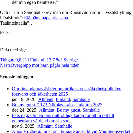
det min egen berättelse.”
Och i Turun Sanomat skrev man om Ruusuvuori som ”livsstilsflykting
i Dalsbruk”:
Elämäntapapakolaisena
Taalintehtaalla”…
Källa:
Dela med sig:
Tidigare
0,8 % i Finland, 13,7 % i Sverige…
Nästa
Övergrepp mot barn pågår hela tiden
Senaste inläggen
Om finländarnas åsikter om utrikes- och säkerhetspolitiken,
försvaret och säkerheten 2025
jan 19, 2026
|
Allmänt
,
Finland
,
Samhälle
Be my guest # 173 Nikolas Laios, Julafton 2025
dec 24, 2025
|
Allmänt
,
Be my guest
,
Samhälle
Fars dag. Om en fars outtröttliga kamp för att få rätt till
gemensam vårdnad om sin son.
nov 9, 2025
|
Allmänt
,
Samhälle
Anna Högberg, jurist och tidigare anställd vid Migrationsverket i