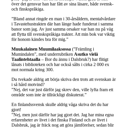
över det gensvar han har fått av sina läsare, både svensk-
och finskspråkiga.
”Bland annat ringde en man i 30-årsåldern, mentalvårdare
i Tavastehustrakten där han länge hade funderat i samma
banor som jag. Av just samma orsaker var han nu på väg
att flytta till svenskspråkiga trakter. Att min bok var viktig
för honom kändes bra för mig.”
Muukalainen Muumilaaksossa
(”Främling i
Mumindalen”, med underrubriken
Asutko vielä
Taalintehtaalla
– Bor du ännu i Dalsbruk?) har flitigt
lånats i biblioteken och har också sålts i cirka 2 000 ex
mot normala kring 300.
Du tvekade aldrig att börja skriva den trots att svenskan är
i så hård motvind?
”Nej, det var just därför jag skrev den, ville lyfta fram ett
område som inte är tillräckligt diskuterat.”
En finlandssvensk skulle aldrig våga skriva det du har
gjort!
”Nej, men just därför har jag gjort det. Jag har mina egna
erfarenheter av livet i det finska Finland och av livet i
Dalsbruk, jag är fräck nog att göra jämförelser, sedan blir