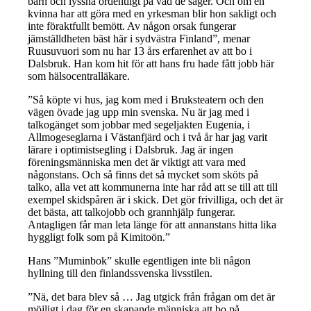
barn och lyssna ordentligt på vad de säger. Och om en
kvinna har att göra med en yrkesman blir hon sakligt och
inte föraktfullt bemött. Av någon orsak fungerar
jämställdheten bäst här i sydvästra Finland”, menar
Ruusuvuori som nu har 13 års erfarenhet av att bo i
Dalsbruk. Han kom hit för att hans fru hade fått jobb här
som hälsocentralläkare.
”Så köpte vi hus, jag kom med i Bruksteatern och den
vägen övade jag upp min svenska. Nu är jag med i
talkogänget som jobbar med segeljakten Eugenia, i
Allmogeseglarna i Västanfjärd och i två år har jag varit
lärare i optimistsegling i Dalsbruk. Jag är ingen
föreningsmänniska men det är viktigt att vara med
någonstans. Och så finns det så mycket som sköts på
talko, alla vet att kommunerna inte har råd att se till att till
exempel skidspåren är i skick. Det gör frivilliga, och det är
det bästa, att talkojobb och grannhjälp fungerar.
Antagligen får man leta länge för att annanstans hitta lika
hyggligt folk som på Kimitoön.”
Hans ”Muminbok” skulle egentligen inte bli någon
hyllning till den finlandssvenska livsstilen.
”Nä, det bara blev så … Jag utgick från frågan om det är
möjligt i dag för en skapande människa att bo på