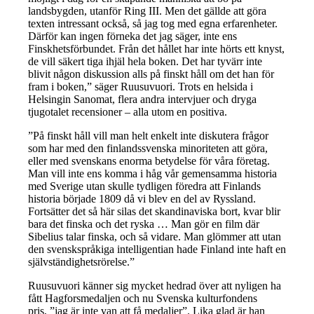
landsbygden, utanför Ring III. Men det gällde att göra
texten intressant också, så jag tog med egna erfarenheter.
Därför kan ingen förneka det jag säger, inte ens
Finskhetsförbundet. Från det hållet har inte hörts ett knyst,
de vill säkert tiga ihjäl hela boken. Det har tyvärr inte
blivit någon diskussion alls på finskt håll om det han för
fram i boken,” säger Ruusuvuori. Trots en helsida i
Helsingin Sanomat, flera andra intervjuer och dryga
tjugotalet recensioner – alla utom en positiva.
”På finskt håll vill man helt enkelt inte diskutera frågor
som har med den finlandssvenska minoriteten att göra,
eller med svenskans enorma betydelse för våra företag.
Man vill inte ens komma i håg vår gemensamma historia
med Sverige utan skulle tydligen föredra att Finlands
historia började 1809 då vi blev en del av Ryssland.
Fortsätter det så här silas det skandinaviska bort, kvar blir
bara det finska och det ryska … Man gör en film där
Sibelius talar finska, och så vidare. Man glömmer att utan
den svenskspråkiga intelligentian hade Finland inte haft en
självständighetsrörelse.”
Ruusuvuori känner sig mycket hedrad över att nyligen ha
fått Hagforsmedaljen och nu Svenska kulturfondens
pris, ”jag är inte van att få medaljer”. Lika glad är han