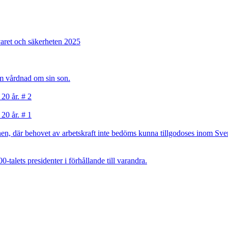
varet och säkerheten 2025
sam vårdnad om sin son.
 20 år. # 2
 20 år. # 1
, där behovet av arbetskraft inte bedöms kunna tillgodoses inom Sverig
talets presidenter i förhållande till varandra.