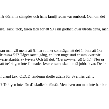
en när dörrarna stängdes och hans familj redan var ombord. Och om det
re. Tack, tack, tusen tack för att SJ i sin godhet lovar utreda detta, men
kan man väl mena att SJ har rutiner som säger att det är bara att åka
för minut"
??? Tåget satte i gång, en liten unge stod ensam kvar när
varje skugga av tvivel? Och till slut:
"Det kommer att ta tid."
Nej så
ll att treåringen inte lämnades kvar ensam, ska inte få jobba kvar. De är
ing bland t.ex. OECD-länderna skulle utfalla för Sveriges del…
n? Troligen inte, för då skulle de förstå. Men även om man inte har barn