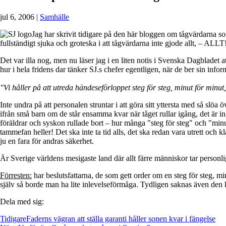
jul 6, 2006
|
Samhälle
Jag har skrivit tidigare på den här bloggen om tågvärdarna s
fullständigt sjuka och groteska i att tågvärdarna inte gjode allt, – ALLT!
Det var illa nog, men nu läser jag i en liten notis i Svenska Dagbladet at
hur i hela fridens dar tänker SJ.s chefer egentligen, när de ber sin in
"Vi håller på att utreda händeseförloppet steg för steg, minut för minut, 
Inte undra på att personalen struntar i att göra sitt yttersta med så sl
ifrån små barn om de står ensamma kvar när tåget rullar igång, det är 
föräldrar och syskon rullade bort – hur många "steg för steg" och "minut
tammefan heller! Det ska inte ta tid alls, det ska redan vara utrett och k
ju en fara för andras säkerhet.
Är Sverige världens mesigaste land där allt färre människor tar person
Förresten:
har beslutsfattarna, de som gett order om en steg för steg, mi
själv så borde man ha lite inlevelseförmåga. Tydligen saknas även den
Dela med sig:
Tidigare
Faderns vägran att ställa garanti håller sonen kvar i fängelse