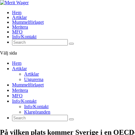
Hem
Artiklar
Mummelförlaget
Meritera
MFO
Info/Kontakt
Välj sida
Hem
Artiklar
Artiklar
Uigurerna
Mummelförlaget
Meritera
MFO
Info/Kontakt
Info/Kontakt
Klargöranden
På vilken plats kommer Sverige i en OECD