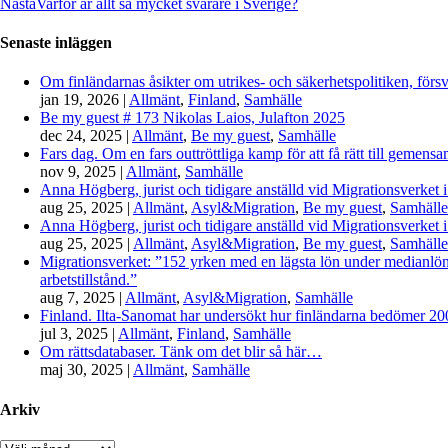
Nästa
Varför är allt så mycket svårare i Sverige?
Senaste inläggen
Om finländarnas åsikter om utrikes- och säkerhetspolitiken, förs
jan 19, 2026
|
Allmänt
,
Finland
,
Samhälle
Be my guest # 173 Nikolas Laios, Julafton 2025
dec 24, 2025
|
Allmänt
,
Be my guest
,
Samhälle
Fars dag. Om en fars outtröttliga kamp för att få rätt till gemen
nov 9, 2025
|
Allmänt
,
Samhälle
Anna Högberg, jurist och tidigare anställd vid Migrationsverket i
aug 25, 2025
|
Allmänt
,
Asyl&Migration
,
Be my guest
,
Samhälle
Anna Högberg, jurist och tidigare anställd vid Migrationsverket i
aug 25, 2025
|
Allmänt
,
Asyl&Migration
,
Be my guest
,
Samhälle
Migrationsverket: ”152 yrken med en lägsta lön under medianlönen
arbetstillstånd.”
aug 7, 2025
|
Allmänt
,
Asyl&Migration
,
Samhälle
Finland. Ilta-Sanomat har undersökt hur finländarna bedömer 2000-
jul 3, 2025
|
Allmänt
,
Finland
,
Samhälle
Om rättsdatabaser. Tänk om det blir så här…
maj 30, 2025
|
Allmänt
,
Samhälle
Arkiv
Arkiv