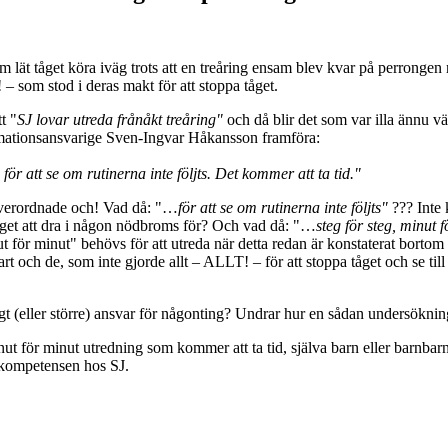
om lät tåget köra iväg trots att en treåring ensam blev kvar på perrong
 – som stod i deras makt för att stoppa tåget.
t "
SJ lovar utreda frånåkt treåring"
och då blir det som var illa ännu vär
formationsansvarige Sven-Ingvar Håkansson framföra:
för att se om rutinerna inte följts. Det kommer att ta tid."
öa överordnade och! Vad då: "…
för att se om rutinerna inte följts"
??? Inte 
inget att dra i någon nödbroms för? Och vad då: "…
steg för steg, minut 
 för minut" behövs för att utreda när detta redan är konstaterat bortom 
lart och de, som inte gjorde allt – ALLT! – för att stoppa tåget och se ti
ligt (eller större) ansvar för någonting? Undrar hur en sådan undersökn
nut för minut utredning som kommer att ta tid, själva barn eller barnbar
 kompetensen hos SJ.