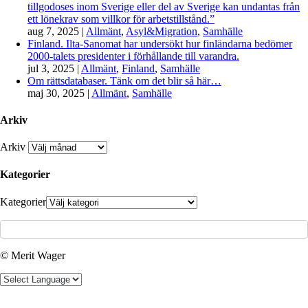
tillgodoses inom Sverige eller del av Sverige kan undantas från
ett lönekrav som villkor för arbetstillstånd.”
aug 7, 2025
|
Allmänt
,
Asyl&Migration
,
Samhälle
Finland. Ilta-Sanomat har undersökt hur finländarna bedömer
2000-talets presidenter i förhållande till varandra.
jul 3, 2025
|
Allmänt
,
Finland
,
Samhälle
Om rättsdatabaser. Tänk om det blir så här…
maj 30, 2025
|
Allmänt
,
Samhälle
Arkiv
Arkiv
Kategorier
Kategorier
© Merit Wager