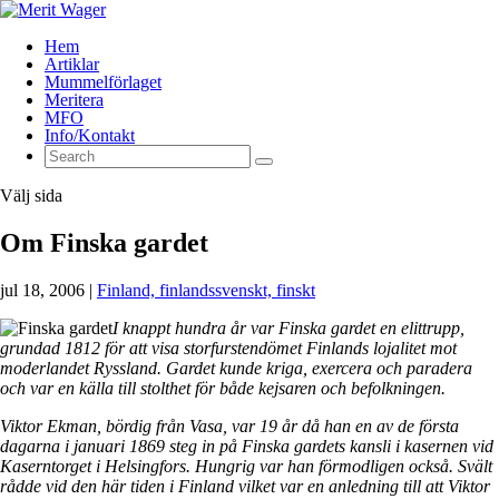
Hem
Artiklar
Mummelförlaget
Meritera
MFO
Info/Kontakt
Välj sida
Om Finska gardet
jul 18, 2006
|
Finland, finlandssvenskt, finskt
I knappt hundra år var Finska gardet en elittrupp,
grundad 1812 för att visa storfurstendömet Finlands lojalitet mot
moderlandet Ryssland. Gardet kunde kriga, exercera och paradera
och var en källa till stolthet för både kejsaren och befolkningen.
Viktor Ekman, bördig från Vasa, var 19 år då han en av de första
dagarna i januari 1869 steg in på Finska gardets kansli i kasernen vid
Kaserntorget i Helsingfors. Hungrig var han förmodligen också. Svält
rådde vid den här tiden i Finland vilket var en anledning till att Viktor