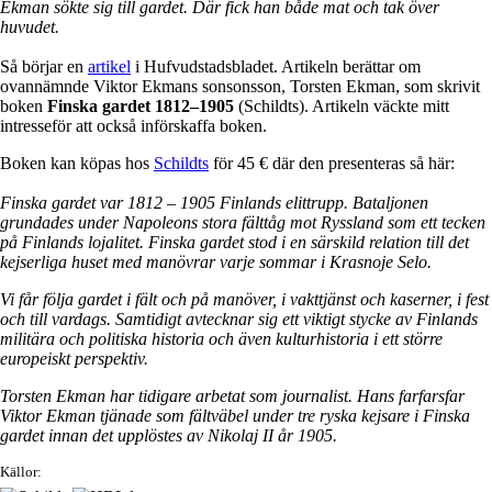
Ekman sökte sig till gardet. Där fick han både mat och tak över
huvudet.
Så börjar en
artikel
i Hufvudstadsbladet. Artikeln berättar om
ovannämnde Viktor Ekmans sonsonsson, Torsten Ekman, som skrivit
boken
Finska gardet 1812–1905
(Schildts). Artikeln väckte mitt
intresseför att också införskaffa boken.
Boken kan köpas hos
Schildts
för 45 € där den presenteras så här:
Finska gardet var 1812 – 1905 Finlands elittrupp. Bataljonen
grundades under Napoleons stora fälttåg mot Ryssland som ett tecken
på Finlands lojalitet. Finska gardet stod i en särskild relation till det
kejserliga huset med manövrar varje sommar i Krasnoje Selo.
Vi får följa gardet i fält och på manöver, i vakttjänst och kaserner, i fest
och till vardags. Samtidigt avtecknar sig ett viktigt stycke av Finlands
militära och politiska historia och även kulturhistoria i ett större
europeiskt perspektiv.
Torsten Ekman har tidigare arbetat som journalist. Hans farfarsfar
Viktor Ekman tjänade som fältväbel under tre ryska kejsare i Finska
gardet innan det upplöstes av Nikolaj II år 1905.
Källor: