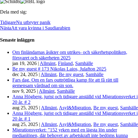
Dela med sig:
Tidigare
Nu utbryter panik
Nästa
Att vara kvinna i Saudiarabien
Senaste inläggen
Om finländarnas åsikter om utrikes- och säkerhetspolitiken,
försvaret och säkerheten 2025
jan 19, 2026
|
Allmänt
,
Finland
,
Samhälle
Be my guest # 173 Nikolas Laios, Julafton 2025
dec 24, 2025
|
Allmänt
,
Be my guest
,
Samhälle
Fars dag. Om en fars outtröttliga kamp för att få rätt till
gemensam vårdnad om sin son.
nov 9, 2025
|
Allmänt
,
Samhälle
Anna Högberg, jurist och tidigare anställd vid Migrationsverket i
20 år. # 2
aug 25, 2025
|
Allmänt
,
Asyl&Migration
,
Be my guest
,
Samhälle
Anna Högberg, jurist och tidigare anställd vid Migrationsverket i
20 år. # 1
aug 25, 2025
|
Allmänt
,
Asyl&Migration
,
Be my guest
,
Samhälle
Migrationsverket: ”152 yrken med en lägsta lön under
medianlönen, där behovet av arbetskraft inte bedöms kunna