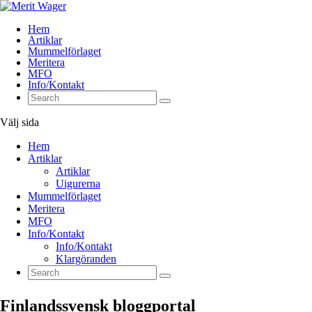
Hem
Artiklar
Mummelförlaget
Meritera
MFO
Info/Kontakt
Välj sida
Hem
Artiklar
Artiklar
Uigurerna
Mummelförlaget
Meritera
MFO
Info/Kontakt
Info/Kontakt
Klargöranden
Finlandssvensk bloggportal