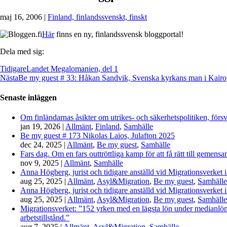
maj 16, 2006
|
Finland, finlandssvenskt, finskt
Här
finns en ny, finlandssvensk bloggportal!
Dela med sig:
Tidigare
Landet Megalomanien, del 1
Nästa
Be my guest # 33: Håkan Sandvik, Svenska kyrkans man i Kairo
Senaste inläggen
Om finländarnas åsikter om utrikes- och säkerhetspolitiken, förs
jan 19, 2026
|
Allmänt
,
Finland
,
Samhälle
Be my guest # 173 Nikolas Laios, Julafton 2025
dec 24, 2025
|
Allmänt
,
Be my guest
,
Samhälle
Fars dag. Om en fars outtröttliga kamp för att få rätt till gemen
nov 9, 2025
|
Allmänt
,
Samhälle
Anna Högberg, jurist och tidigare anställd vid Migrationsverket i
aug 25, 2025
|
Allmänt
,
Asyl&Migration
,
Be my guest
,
Samhälle
Anna Högberg, jurist och tidigare anställd vid Migrationsverket i
aug 25, 2025
|
Allmänt
,
Asyl&Migration
,
Be my guest
,
Samhälle
Migrationsverket: ”152 yrken med en lägsta lön under medianlönen
arbetstillstånd.”
aug 7, 2025
|
Allmänt
,
Asyl&Migration
,
Samhälle