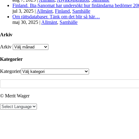
Finland. Ilta-Sanomat har undersökt hur finländarna bedömer 2000-
jul 3, 2025
|
Allmänt
,
Finland
,
Samhälle
Om rättsdatabaser. Tänk om det blir så här…
maj 30, 2025
|
Allmänt
,
Samhälle
Arkiv
Arkiv
Kategorier
Kategorier
© Merit Wager