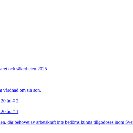
varet och säkerheten 2025
sam vårdnad om sin son.
 20 år. # 2
 20 år. # 1
, där behovet av arbetskraft inte bedöms kunna tillgodoses inom Sverig