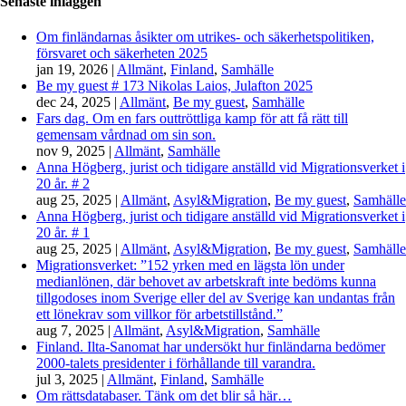
Senaste inläggen
Om finländarnas åsikter om utrikes- och säkerhetspolitiken,
försvaret och säkerheten 2025
jan 19, 2026
|
Allmänt
,
Finland
,
Samhälle
Be my guest # 173 Nikolas Laios, Julafton 2025
dec 24, 2025
|
Allmänt
,
Be my guest
,
Samhälle
Fars dag. Om en fars outtröttliga kamp för att få rätt till
gemensam vårdnad om sin son.
nov 9, 2025
|
Allmänt
,
Samhälle
Anna Högberg, jurist och tidigare anställd vid Migrationsverket i
20 år. # 2
aug 25, 2025
|
Allmänt
,
Asyl&Migration
,
Be my guest
,
Samhälle
Anna Högberg, jurist och tidigare anställd vid Migrationsverket i
20 år. # 1
aug 25, 2025
|
Allmänt
,
Asyl&Migration
,
Be my guest
,
Samhälle
Migrationsverket: ”152 yrken med en lägsta lön under
medianlönen, där behovet av arbetskraft inte bedöms kunna
tillgodoses inom Sverige eller del av Sverige kan undantas från
ett lönekrav som villkor för arbetstillstånd.”
aug 7, 2025
|
Allmänt
,
Asyl&Migration
,
Samhälle
Finland. Ilta-Sanomat har undersökt hur finländarna bedömer
2000-talets presidenter i förhållande till varandra.
jul 3, 2025
|
Allmänt
,
Finland
,
Samhälle
Om rättsdatabaser. Tänk om det blir så här…