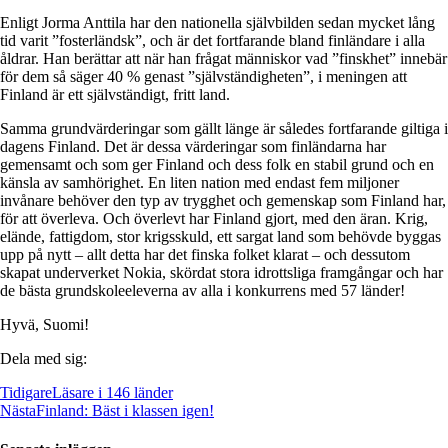
Enligt Jorma Anttila har den nationella självbilden sedan mycket lång
tid varit ”fosterländsk”, och är det fortfarande bland finländare i alla
åldrar. Han berättar att när han frågat människor vad ”finskhet” innebär
för dem så säger 40 % genast ”självständigheten”, i meningen att
Finland är ett självständigt, fritt land.
Samma grundvärderingar som gällt länge är således fortfarande giltiga i
dagens Finland. Det är dessa värderingar som finländarna har
gemensamt och som ger Finland och dess folk en stabil grund och en
känsla av samhörighet. En liten nation med endast fem miljoner
invånare behöver den typ av trygghet och gemenskap som Finland har,
för att överleva. Och överlevt har Finland gjort, med den äran. Krig,
elände, fattigdom, stor krigsskuld, ett sargat land som behövde byggas
upp på nytt – allt detta har det finska folket klarat – och dessutom
skapat underverket Nokia, skördat stora idrottsliga framgångar och har
de bästa grundskoleeleverna av alla i konkurrens med 57 länder!
Hyvä, Suomi!
Dela med sig:
Tidigare
Läsare i 146 länder
Nästa
Finland: Bäst i klassen igen!