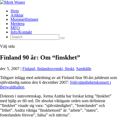
Hem
Artiklar
Mummelförlaget
Meritera
MFO
Info/Kontakt
Välj sida
Finland 90 år: Om “finskhet”
dec 5, 2007
|
Finland, finlandssvenskt, finskt
,
Samhälle
Tidigare inlägg med anledning av att Finland firar 90-års jubileum som
självständig nation den 6 december 2007:
Självständighetskonsert i
Berwaldhallen
.
Doktorn i statsvetenskap, Jorma Anttila har forskat kring ”finskhet”
med hjälp av 60 ord. De absolut viktigaste orden som definierar
”finskhet” visade sig vara: ”självständighet”, ”fosterlandet” och
”frihet”. Andra viktiga ”finskhetsord” är: ”arbete”, ”staten”,
fosterlandets försvar”, hälsa” och rättvisa”.