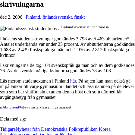
skrivningarna
dec 2, 2006
|
Finland, finlandssvenskt, finskt
Finlandssvensk studentmössa
I höstens studentskrivningar godkändes 3 798 av 5 463 abiturienter*.
Antalet underkända var under 25 procent. Av abiturienterna godkändes
1 688 av 2 439 finskspråkiga män och 1 956 av 2 812 finskspråkiga
kvinnor.
I skrivningarna deltog 104 svenskspråkiga män och av dem godkändes
76. Av de svenskspråkiga kvinnorna godkändes 78 av 108.
Läs merom studentexamen i Finland
här
. På sajten kan man också gå
in på länkar till varje gymnasium i landet och läsa namnen på de elever
som som har slutfört sin examen denna höst och som därmed får
avgångsbetyg från gymnasiet.
Abiturient
=elev i sista klassen i gymnasiet
*
Dela med sig:
Tidigare
Nyheter från Demokratiska Folkrepubliken Korea
Nästa
Expressen och jag tycker likadant