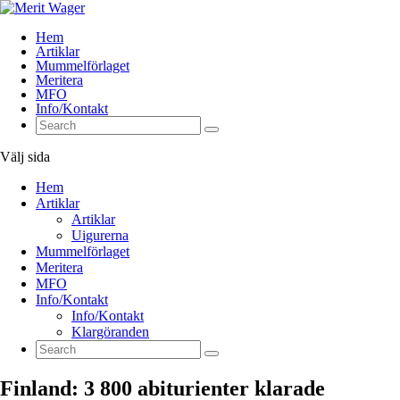
Hem
Artiklar
Mummelförlaget
Meritera
MFO
Info/Kontakt
Välj sida
Hem
Artiklar
Artiklar
Uigurerna
Mummelförlaget
Meritera
MFO
Info/Kontakt
Info/Kontakt
Klargöranden
Finland: 3 800 abiturienter klarade