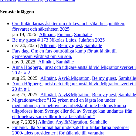
Senaste inläggen
Om finländarnas åsikter om utrikes- och säkerhetspolitiken,
försvaret och säkerheten 2025
jan 19, 2026
|
Allmänt
,
Finland
,
Samhälle
Be my guest # 173 Nikolas Laios, Julafton 2025
dec 24, 2025
|
Allmänt
,
Be my guest
,
Samhälle
Fars dag. Om en fars outtröttliga kamp för att få rätt till
gemensam vårdnad om sin son.
nov 9, 2025
|
Allmänt
,
Samhälle
Anna Högberg, jurist och tidigare anställd vid Migrationsverket i
20 år. # 2
aug 25, 2025
|
Allmänt
,
Asyl&Migration
,
Be my guest
,
Samhälle
Anna Högberg, jurist och tidigare anställd vid Migrationsverket i
20 år. # 1
aug 25, 2025
|
Allmänt
,
Asyl&Migration
,
Be my guest
,
Samhälle
Migrationsverket: ”152 yrken med en lägsta lön under
medianlönen, där behovet av arbetskraft inte bedöms kunna
tillgodoses inom Sverige eller del av Sverige kan undantas från
ett lönekrav som villkor för arbetstillstånd.”
aug 7, 2025
|
Allmänt
,
Asyl&Migration
,
Samhälle
Finland. Ilta-Sanomat har undersökt hur finländarna bedömer
2000-talets presidenter i förhållande till varandra.