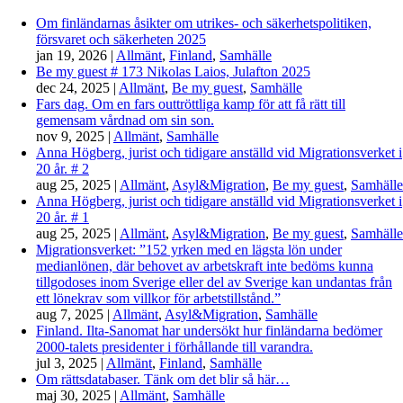
Om finländarnas åsikter om utrikes- och säkerhetspolitiken,
försvaret och säkerheten 2025
jan 19, 2026
|
Allmänt
,
Finland
,
Samhälle
Be my guest # 173 Nikolas Laios, Julafton 2025
dec 24, 2025
|
Allmänt
,
Be my guest
,
Samhälle
Fars dag. Om en fars outtröttliga kamp för att få rätt till
gemensam vårdnad om sin son.
nov 9, 2025
|
Allmänt
,
Samhälle
Anna Högberg, jurist och tidigare anställd vid Migrationsverket i
20 år. # 2
aug 25, 2025
|
Allmänt
,
Asyl&Migration
,
Be my guest
,
Samhälle
Anna Högberg, jurist och tidigare anställd vid Migrationsverket i
20 år. # 1
aug 25, 2025
|
Allmänt
,
Asyl&Migration
,
Be my guest
,
Samhälle
Migrationsverket: ”152 yrken med en lägsta lön under
medianlönen, där behovet av arbetskraft inte bedöms kunna
tillgodoses inom Sverige eller del av Sverige kan undantas från
ett lönekrav som villkor för arbetstillstånd.”
aug 7, 2025
|
Allmänt
,
Asyl&Migration
,
Samhälle
Finland. Ilta-Sanomat har undersökt hur finländarna bedömer
2000-talets presidenter i förhållande till varandra.
jul 3, 2025
|
Allmänt
,
Finland
,
Samhälle
Om rättsdatabaser. Tänk om det blir så här…
maj 30, 2025
|
Allmänt
,
Samhälle