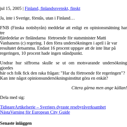
jul 15, 2005
|
Finland, finlandssvenskt, finskt
Ja, inte i Sverige, förstås, utan i Finland…
FNB (Finska notisbyrån) meddelar att enligt en opinionsmätning har
tre
fjärdedelar av finländarna förtroende för statsminister Matti
Vanhanens (c) regering. I den förra undersökningen i april i år var
resultatet detsamma. Endast 16 procent uppgav att de inte litar på
regeringen, 10 procent hade ingen ståndpunkt.
Undrar hur siffrorna skulle se ut om motsvarande undersökning
gjordes
här och folk fick den raka frågan: "Har du förtroende för regeringen"?
Kan inte något opinionsundersökningsinstitut göra en enkät?
Citera gärna men ange källan!
Dela med sig:
Tidigare
Artikelserie – Sveriges dyraste resebyråverksamhet
Nästa
Varning för European City Guide
Senaste inläggen