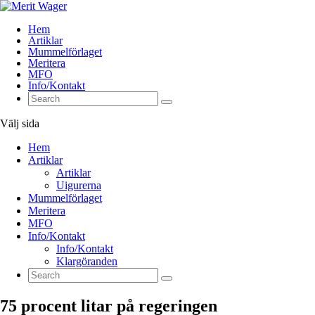
Hem
Artiklar
Mummelförlaget
Meritera
MFO
Info/Kontakt
Välj sida
Hem
Artiklar
Artiklar
Uigurerna
Mummelförlaget
Meritera
MFO
Info/Kontakt
Info/Kontakt
Klargöranden
75 procent litar på regeringen