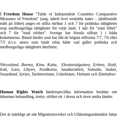
I
Freedom House
"Table of Independent Countries Comparativ
Measures of Freedom" (ung. tabell över enskilda stater – jämförande
mått på frihet) anges en siffra mellan 1 och 7 för politiska rättigheter
resp medborgerliga rättigheter för varje land. 1 står för "total frihet"
och 7 för "total ofrihet". Sverige har förstås siffran 1 i båda
kolumnerna. Bland länder som har fått de högsta siffrorna 7/7, 7/6 eller
7/5 d.v.s. anses som totalt ofria både vad gäller politiska och
medborgerliga rättigheter återfinns:
Vitryssland, Burma, Kina, Kuba, Ekvatorialguinea, Eritrea, Haiti,
Irak, Laos, Libyen, Nordkorea, Saudiarabien, Somalia, Sudan,
Swaziland, Syrien, Turkmenistan, Uzbekistan, Vietnam och Zimbabwe
Human Rights Watch
länderspecifika information berättar o
inhuman behandling, tortyr, ofrihet etc i dessa och även andra länder.
Det är märkligt att när Migrationsverket och Utlänningsnämnden fattar