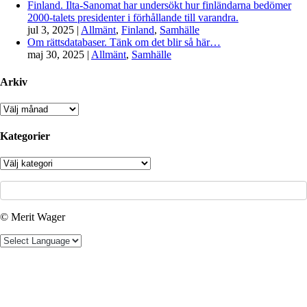
Finland. Ilta-Sanomat har undersökt hur finländarna bedömer
2000-talets presidenter i förhållande till varandra.
jul 3, 2025
|
Allmänt
,
Finland
,
Samhälle
Om rättsdatabaser. Tänk om det blir så här…
maj 30, 2025
|
Allmänt
,
Samhälle
Arkiv
Arkiv
Kategorier
Kategorier
© Merit Wager