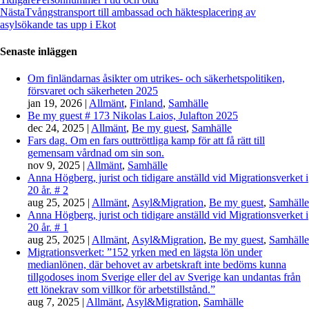
Nästa
Tvångstransport till ambassad och häktesplacering av
asylsökande tas upp i Ekot
Senaste inläggen
Om finländarnas åsikter om utrikes- och säkerhetspolitiken,
försvaret och säkerheten 2025
jan 19, 2026
|
Allmänt
,
Finland
,
Samhälle
Be my guest # 173 Nikolas Laios, Julafton 2025
dec 24, 2025
|
Allmänt
,
Be my guest
,
Samhälle
Fars dag. Om en fars outtröttliga kamp för att få rätt till
gemensam vårdnad om sin son.
nov 9, 2025
|
Allmänt
,
Samhälle
Anna Högberg, jurist och tidigare anställd vid Migrationsverket i
20 år. # 2
aug 25, 2025
|
Allmänt
,
Asyl&Migration
,
Be my guest
,
Samhälle
Anna Högberg, jurist och tidigare anställd vid Migrationsverket i
20 år. # 1
aug 25, 2025
|
Allmänt
,
Asyl&Migration
,
Be my guest
,
Samhälle
Migrationsverket: ”152 yrken med en lägsta lön under
medianlönen, där behovet av arbetskraft inte bedöms kunna
tillgodoses inom Sverige eller del av Sverige kan undantas från
ett lönekrav som villkor för arbetstillstånd.”
aug 7, 2025
|
Allmänt
,
Asyl&Migration
,
Samhälle