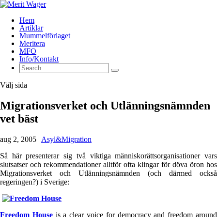
Hem
Artiklar
Mummelförlaget
Meritera
MFO
Info/Kontakt
Välj sida
Migrationsverket och Utlänningsnämnden
vet bäst
aug 2, 2005
|
Asyl&Migration
Så här presenterar sig två viktiga människorättsorganisationer vars
slutsatser och rekommendationer alltför ofta klingar för döva öron hos
Migrationsverket och Utlänningsnämnden (och därmed också
regeringen?) i Sverige:
Freedom House
is a clear voice for democracy and freedom aroun