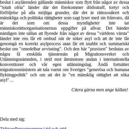
beslut i asylärenden gällande människor som flytt från något av dessa
"totalt ofria" länder där det förekommer dödsstraff, tortyr och
förföljelse på alla möjliga grunder, där det är rättssosäkert och
mänskliga och politiska rättigheter som sagt lyser med sin frånvaro, då
är det som om dessa myndigheter inte tar
människorättsorganisationernas uppgifter på allvar. Det händer
nämligen inte sällan att flyende från något av dessa "världens värsta"
länder inte ens får ett ombud när de söker asyl och att de inte får
genomgå en korrekt asylprocess utan får ett snabbt och summariskt
beslut om "omedelbar avvisning". Och den här "praxisen" beslutas av
några få enskilda tjänstemän på Migrationsverket och
Utlänningsnämnden, i strid mot åtminstone andan i internationella
konventioner och vår egen utlänningslag. Ändå fortsätter
migrationsministern att tala varmt om Sveriges "generösa och humana
flyktingpolitik" och om att det är "en mänsklig rättighet att söka
asyl"…
Citera gärna men ange källan!
Dela med sig:
Tidigare
Personnummer i tid och otid