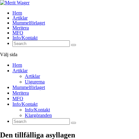
Hem
Artiklar
Mummelförlaget
Meritera
MFO
Info/Kontakt
Välj sida
Hem
Artiklar
Artiklar
Uigurerna
Mummelförlaget
Meritera
MFO
Info/Kontakt
Info/Kontakt
Klargöranden
Den tillfälliga asyllagen