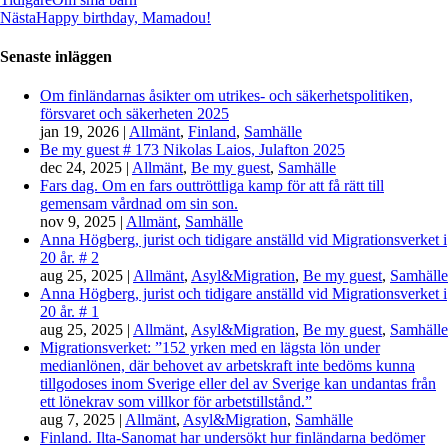
Nästa
Happy birthday, Mamadou!
Senaste inläggen
Om finländarnas åsikter om utrikes- och säkerhetspolitiken,
försvaret och säkerheten 2025
jan 19, 2026
|
Allmänt
,
Finland
,
Samhälle
Be my guest # 173 Nikolas Laios, Julafton 2025
dec 24, 2025
|
Allmänt
,
Be my guest
,
Samhälle
Fars dag. Om en fars outtröttliga kamp för att få rätt till
gemensam vårdnad om sin son.
nov 9, 2025
|
Allmänt
,
Samhälle
Anna Högberg, jurist och tidigare anställd vid Migrationsverket i
20 år. # 2
aug 25, 2025
|
Allmänt
,
Asyl&Migration
,
Be my guest
,
Samhälle
Anna Högberg, jurist och tidigare anställd vid Migrationsverket i
20 år. # 1
aug 25, 2025
|
Allmänt
,
Asyl&Migration
,
Be my guest
,
Samhälle
Migrationsverket: ”152 yrken med en lägsta lön under
medianlönen, där behovet av arbetskraft inte bedöms kunna
tillgodoses inom Sverige eller del av Sverige kan undantas från
ett lönekrav som villkor för arbetstillstånd.”
aug 7, 2025
|
Allmänt
,
Asyl&Migration
,
Samhälle
Finland. Ilta-Sanomat har undersökt hur finländarna bedömer