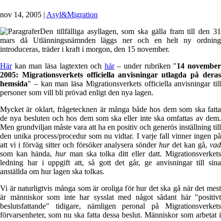
nov 14, 2005
|
Asyl&Migration
Den tillfälliga asyllagen, som ska gälla fram till den 31
mars då Utlänningsnämnden läggs ner och en helt ny ordning
introduceras, träder i kraft i morgon, den 15 november.
Här
kan man läsa lagtexten och
här
– under rubriken "
14 novembe
2005: Migrationsverkets officiella anvisningar utlagda på deras
hemsida
" – kan man läsa Migrationsverkets officiella anvisningar till
personer som vill bli prövad enligt den nya lagen.
Mycket är oklart, frågetecknen är många både hos dem som ska fatta
de nya besluten och hos dem som ska eller inte ska omfattas av dem.
Men grundviljan måste vara att ha en positiv och generös inställning till
den unika process/procedur som nu vidtar. I varje fall vinner ingen på
att vi i förväg sitter och försöker analysera sönder
hur
det kan gå,
va
som kan hända,
hur
man ska tolka ditt eller datt. Migrationsverket
ledning har i uppgift att, så gott det går, ge anvisningar till sina
anställda om hur lagen ska tolkas.
Vi är naturligtvis många som är oroliga för hur det ska gå när det mest
är människor som inte har sysslat med något sådant här "positivt
beslutsfattande" tidigare, nämligen peronal på Migrationsverkets
förvarsenheter, som nu ska fatta dessa beslut. Människor som arbetat i