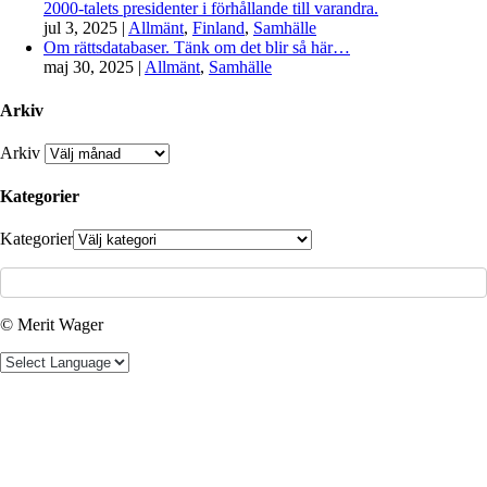
2000-talets presidenter i förhållande till varandra.
jul 3, 2025
|
Allmänt
,
Finland
,
Samhälle
Om rättsdatabaser. Tänk om det blir så här…
maj 30, 2025
|
Allmänt
,
Samhälle
Arkiv
Arkiv
Kategorier
Kategorier
© Merit Wager