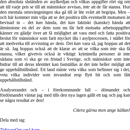
den absoluta slutänden av asylkedjan och vilkas uppgifter rört sig om
att till varje pris se till att människor avvisas,
inte
att de får stanna. Hu
den mentala omsvängningen ska gå till är lite svårt att begripa. Men –
och här kommer min vilja att se det positiva tills eventuellt motsatsen är
bevisad in – det
kan
hända, det
kan
faktiskt (kanske) hända at
åtminstone en del av dem som nu får helt motsatta arbetsuppgifter
känner en glädje över att få möjlighet att vara med och fatta positiva
beslut för människor som farit mycket illa i asylprocessen, i stället för
att medverka till avvisning av dem. Det
kan
vara så, jag hoppas att de
är så. Jag hoppas också att de klarar av att se vilka som
inte
ska f
stanna, vilket givetvis också är viktigt: kriminella personer är inte
sådana som vi ska ge en fristad i Sverige, och människor som inte
bidrar till att deras identitet kan fastställas är det inte heller möjligt att
ge uppehållstillstånd. Ett land måste veta vilka som befinner sig i det,
veta vilka individer som invandrat resp flytt hit och som fått
uppehållstillstånd.
Analyserandet och – i förekommande fall – dömandet och
fördömandet väntar jag med tills den nya lagen gällt ett tag och jag kan
se några resultat av den!
Citera gärna men ange källan!
Dela med sig:
Tidigare
Om små barn