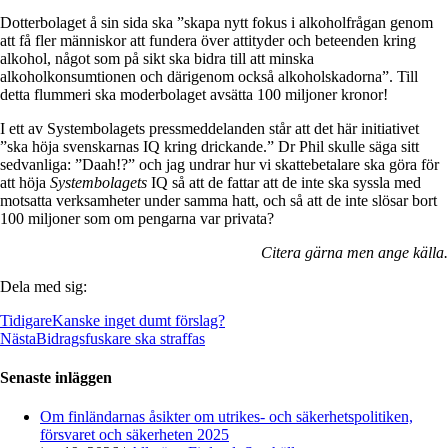
Dotterbolaget å sin sida ska ”skapa nytt fokus i alkoholfrågan genom
att få fler människor att fundera över attityder och beteenden kring
alkohol, något som på sikt ska bidra till att minska
alkoholkonsumtionen och därigenom också alkoholskadorna”. Till
detta flummeri ska moderbolaget avsätta 100 miljoner kronor!
I ett av Systembolagets pressmeddelanden står att det här initiativet
”ska höja svenskarnas IQ kring drickande.” Dr Phil skulle säga sitt
sedvanliga: ”Daah!?” och jag undrar hur vi skattebetalare ska göra för
att höja
Systembolagets
IQ så att de fattar att de inte ska syssla med
motsatta verksamheter under samma hatt, och så att de inte slösar bort
100 miljoner som om pengarna var privata?
Citera gärna men ange källa.
Dela med sig:
Tidigare
Kanske inget dumt förslag?
Nästa
Bidragsfuskare ska straffas
Senaste inläggen
Om finländarnas åsikter om utrikes- och säkerhetspolitiken,
försvaret och säkerheten 2025