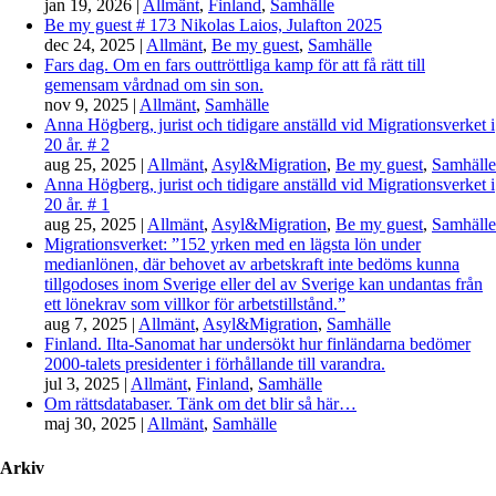
jan 19, 2026
|
Allmänt
,
Finland
,
Samhälle
Be my guest # 173 Nikolas Laios, Julafton 2025
dec 24, 2025
|
Allmänt
,
Be my guest
,
Samhälle
Fars dag. Om en fars outtröttliga kamp för att få rätt till
gemensam vårdnad om sin son.
nov 9, 2025
|
Allmänt
,
Samhälle
Anna Högberg, jurist och tidigare anställd vid Migrationsverket i
20 år. # 2
aug 25, 2025
|
Allmänt
,
Asyl&Migration
,
Be my guest
,
Samhälle
Anna Högberg, jurist och tidigare anställd vid Migrationsverket i
20 år. # 1
aug 25, 2025
|
Allmänt
,
Asyl&Migration
,
Be my guest
,
Samhälle
Migrationsverket: ”152 yrken med en lägsta lön under
medianlönen, där behovet av arbetskraft inte bedöms kunna
tillgodoses inom Sverige eller del av Sverige kan undantas från
ett lönekrav som villkor för arbetstillstånd.”
aug 7, 2025
|
Allmänt
,
Asyl&Migration
,
Samhälle
Finland. Ilta-Sanomat har undersökt hur finländarna bedömer
2000-talets presidenter i förhållande till varandra.
jul 3, 2025
|
Allmänt
,
Finland
,
Samhälle
Om rättsdatabaser. Tänk om det blir så här…
maj 30, 2025
|
Allmänt
,
Samhälle
Arkiv