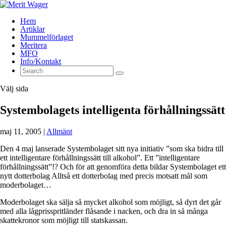
Hem
Artiklar
Mummelförlaget
Meritera
MFO
Info/Kontakt
Välj sida
Systembolagets intelligenta förhållningssätt
maj 11, 2005
|
Allmänt
Den 4 maj lanserade Systembolaget sitt nya initiativ ”som ska bidra till
ett intelligentare förhållningssätt till alkohol”. Ett ”intelligentare
förhållningssätt”!? Och för att genomföra detta bildar Systembolaget ett
nytt dotterbolag Alltså ett dotterbolag med precis motsatt mål som
moderbolaget…
Moderbolaget ska sälja så mycket alkohol som möjligt, så dyrt det går
med alla lågprisspritländer flåsande i nacken, och dra in så många
skattekronor som möjligt till statskassan.