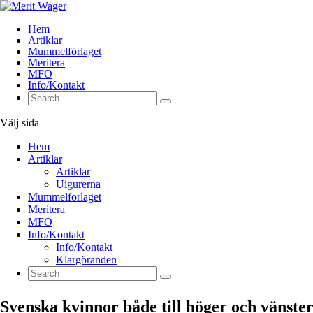
Hem
Artiklar
Mummelförlaget
Meritera
MFO
Info/Kontakt
Välj sida
Hem
Artiklar
Artiklar
Uigurerna
Mummelförlaget
Meritera
MFO
Info/Kontakt
Info/Kontakt
Klargöranden
Svenska kvinnor både till höger och vänster 