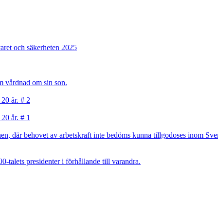
varet och säkerheten 2025
sam vårdnad om sin son.
 20 år. # 2
 20 år. # 1
, där behovet av arbetskraft inte bedöms kunna tillgodoses inom Sverig
talets presidenter i förhållande till varandra.