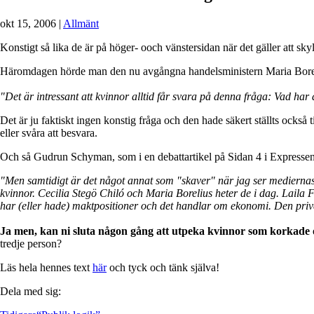
okt 15, 2006
|
Allmänt
Konstigt så lika de är på höger- ooch vänstersidan när det gäller att sky
Häromdagen hörde man den nu avgångna handelsministern Maria Borelius
"Det är intressant att kvinnor alltid får svara på denna fråga: Vad har 
Det är ju faktiskt ingen konstig fråga och den hade säkert ställts också t
eller svåra att besvara.
Och så Gudrun Schyman, som i en debattartikel på Sidan 4 i Expressen
"Men samtidigt är det något annat som "skaver" när jag ser mediernas
kvinnor. Cecilia Stegö Chiló och Maria Borelius heter de i dag. Laila
har (eller hade) maktpositioner och det handlar om ekonomi. Den pri
Ja men, kan ni sluta någon gång att utpeka kvinnor som korkade 
tredje person?
Läs hela hennes text
här
och tyck och tänk själva!
Dela med sig: