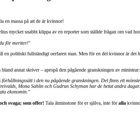
lla en massa på att de är kvinnor!
 mycket snabbt klippa av en reporter som ställde frågan om vad hon ha
du för meriter!"
ill en politiskt fullständigt oerfaren man. Men för en del kvinnor är det 
 bland annat skriver – apropå den pågående granskningen av ministrar:
 förhållningssätt i den nu pågående granskningen. Det finns ett möns
 Freivalds, Mona Sahlin och Gudrun Schyman har de hetat andra dagar. D
vata ekonomin."
och svaga; som offer!
Tala åtminstone för er själva, inte för
alla
kvinno