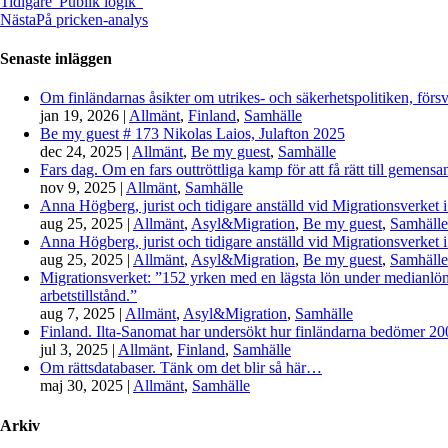
Tidigare
“Publik logik”
Nästa
På pricken-analys
Senaste inläggen
Om finländarnas åsikter om utrikes- och säkerhetspolitiken, förs
jan 19, 2026
|
Allmänt
,
Finland
,
Samhälle
Be my guest # 173 Nikolas Laios, Julafton 2025
dec 24, 2025
|
Allmänt
,
Be my guest
,
Samhälle
Fars dag. Om en fars outtröttliga kamp för att få rätt till gemen
nov 9, 2025
|
Allmänt
,
Samhälle
Anna Högberg, jurist och tidigare anställd vid Migrationsverket i
aug 25, 2025
|
Allmänt
,
Asyl&Migration
,
Be my guest
,
Samhälle
Anna Högberg, jurist och tidigare anställd vid Migrationsverket i
aug 25, 2025
|
Allmänt
,
Asyl&Migration
,
Be my guest
,
Samhälle
Migrationsverket: ”152 yrken med en lägsta lön under medianlönen
arbetstillstånd.”
aug 7, 2025
|
Allmänt
,
Asyl&Migration
,
Samhälle
Finland. Ilta-Sanomat har undersökt hur finländarna bedömer 2000-
jul 3, 2025
|
Allmänt
,
Finland
,
Samhälle
Om rättsdatabaser. Tänk om det blir så här…
maj 30, 2025
|
Allmänt
,
Samhälle
Arkiv