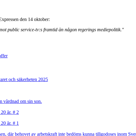
Expressen den 14 oktober:
ot public service-tv:s framtid än någon regerings mediepolitik."
offer
varet och säkerheten 2025
sam vårdnad om sin son.
 20 år. # 2
 20 år. # 1
, där behovet av arbetskraft inte bedöms kunna tillgodoses inom Sverig