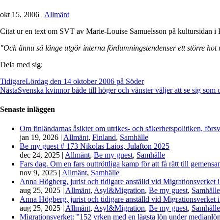
okt 15, 2006
|
Allmänt
Citat ur en text om SVT av Marie-Louise Samuelsson på kultursidan i 
"Och ännu så länge utgör interna fördumningstendenser ett större hot m
Dela med sig:
Tidigare
Lördag den 14 oktober 2006 på Söder
Nästa
Svenska kvinnor både till höger och vänster väljer att se sig som 
Senaste inläggen
Om finländarnas åsikter om utrikes- och säkerhetspolitiken, förs
jan 19, 2026
|
Allmänt
,
Finland
,
Samhälle
Be my guest # 173 Nikolas Laios, Julafton 2025
dec 24, 2025
|
Allmänt
,
Be my guest
,
Samhälle
Fars dag. Om en fars outtröttliga kamp för att få rätt till gemen
nov 9, 2025
|
Allmänt
,
Samhälle
Anna Högberg, jurist och tidigare anställd vid Migrationsverket i
aug 25, 2025
|
Allmänt
,
Asyl&Migration
,
Be my guest
,
Samhälle
Anna Högberg, jurist och tidigare anställd vid Migrationsverket i
aug 25, 2025
|
Allmänt
,
Asyl&Migration
,
Be my guest
,
Samhälle
Migrationsverket: ”152 yrken med en lägsta lön under medianlönen