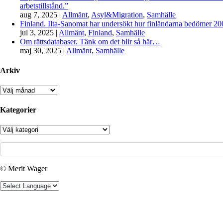
arbetstillstånd.”
aug 7, 2025
|
Allmänt
,
Asyl&Migration
,
Samhälle
Finland. Ilta-Sanomat har undersökt hur finländarna bedömer 2000-
jul 3, 2025
|
Allmänt
,
Finland
,
Samhälle
Om rättsdatabaser. Tänk om det blir så här…
maj 30, 2025
|
Allmänt
,
Samhälle
Arkiv
Arkiv
Kategorier
Kategorier
© Merit Wager