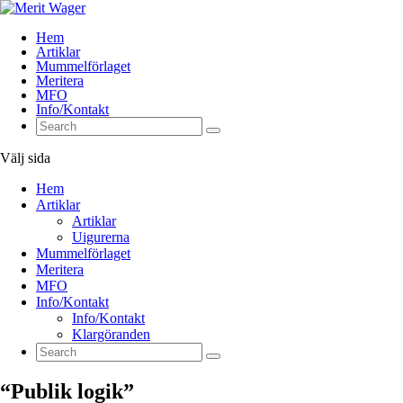
Hem
Artiklar
Mummelförlaget
Meritera
MFO
Info/Kontakt
Välj sida
Hem
Artiklar
Artiklar
Uigurerna
Mummelförlaget
Meritera
MFO
Info/Kontakt
Info/Kontakt
Klargöranden
“Publik logik”