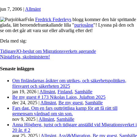
jun 7, 2006
|
Allmänt
Från
Fredrick Federleys
blogg kommer den här sprittande
glada, lätt beroendeframkallande lilla "
purjosång
"! Lyssna på den och
se om det går att vara sur eller allvarlig efter det!
Dela med sig:
Tidigare
JO-beslut om Migrationsverkets agerande
Nästa
Heja, skolministern!
Senaste inläggen
Om finländarnas åsikter om utrikes- och säkerhetspolitiken,
försvaret och säkerheten 2025
jan 19, 2026
|
Allmänt
,
Finland
,
Samhälle
Be my guest # 173 Nikolas Laios, Julafton 2025
dec 24, 2025
|
Allmänt
,
Be my guest
,
Samhälle
Fars dag. Om en fars outtröttliga kamp för att få rätt till
gemensam vårdnad om sin son.
nov 9, 2025
|
Allmänt
,
Samhälle
Anna Högberg, jurist och tidigare anställd vid Migrationsverket i
20 år. # 2
aug 25, 2025
|
Allmänt
,
Asyl&Migration
,
Be my guest
,
Samhälle