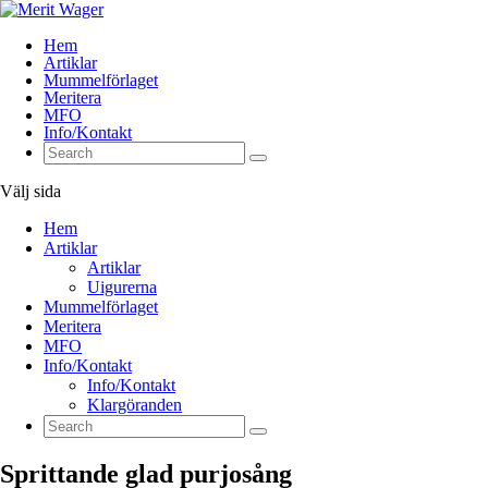
Hem
Artiklar
Mummelförlaget
Meritera
MFO
Info/Kontakt
Välj sida
Hem
Artiklar
Artiklar
Uigurerna
Mummelförlaget
Meritera
MFO
Info/Kontakt
Info/Kontakt
Klargöranden
Sprittande glad purjosång