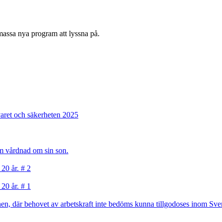
assa nya program att lyssna på.
varet och säkerheten 2025
sam vårdnad om sin son.
 20 år. # 2
 20 år. # 1
, där behovet av arbetskraft inte bedöms kunna tillgodoses inom Sverig