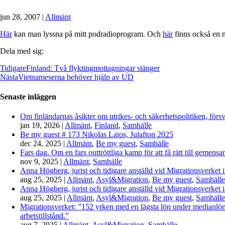
jun 28, 2007
|
Allmänt
Här
kan man lyssna på mitt podradioprogram. Och
här
finns också en m
Dela med sig:
Tidigare
Finland: Två flyktingmottagningar stänger
Nästa
Vietnameserna behöver hjälp av UD
Senaste inläggen
Om finländarnas åsikter om utrikes- och säkerhetspolitiken, förs
jan 19, 2026
|
Allmänt
,
Finland
,
Samhälle
Be my guest # 173 Nikolas Laios, Julafton 2025
dec 24, 2025
|
Allmänt
,
Be my guest
,
Samhälle
Fars dag. Om en fars outtröttliga kamp för att få rätt till gemen
nov 9, 2025
|
Allmänt
,
Samhälle
Anna Högberg, jurist och tidigare anställd vid Migrationsverket i
aug 25, 2025
|
Allmänt
,
Asyl&Migration
,
Be my guest
,
Samhälle
Anna Högberg, jurist och tidigare anställd vid Migrationsverket i
aug 25, 2025
|
Allmänt
,
Asyl&Migration
,
Be my guest
,
Samhälle
Migrationsverket: ”152 yrken med en lägsta lön under medianlönen
arbetstillstånd.”
aug 7, 2025
|
Allmänt
,
Asyl&Migration
,
Samhälle