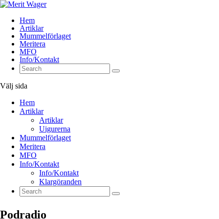
Hem
Artiklar
Mummelförlaget
Meritera
MFO
Info/Kontakt
Välj sida
Hem
Artiklar
Artiklar
Uigurerna
Mummelförlaget
Meritera
MFO
Info/Kontakt
Info/Kontakt
Klargöranden
Podradio