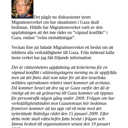
Det pågår nu diskussioner inom
Migrationsverket om hur situationen i Gaza skall
bedömas. Hittills har Migrationsverket varit av den
uppfattningen att det inte råder en ”väpnad konflikt” i
Gaza, endast ”svåra motsättningar”.
Veckan före jul fattade Migrationsverket ett beslut om att
inhibera alla verkställigheter till Gaza. Från initierad källa
inom verket har jag fått följande information:
Det är rättsenhetens uppfattning att kriterierna för en
väpnad konflikt i utlänningslagens mening nu är uppfyllda
men att det finns skäl som talar för att den israeliska
militära operationen relativt snart kommer att avslutas.
Då kommer Israel att dra sig ur Gaza varför det då är
rimligt att tro att gränserna till Gaza kommer att öppnas
för persontrafik någon gång under 2009. Frågan om hur
verkställighetshindret mot Gazaremsan bör bedömas
framöver kommer att tas upp vid ett möte med det
nyinrättade Rättsliga rådet den 15 januari 2009. Efter
detta möte skall rättschefen fatta beslut i frågan och
lämna besked till organisationen senast den 19 januari