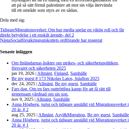
att på så sätt förmå palestinier att mot sin vilja återvända
till ett område som styrs av en sådan.
Dela med sig:
Tidigare
Migrationsverket: Om hur media spelar en viktig roll och får
direkt betydelse i ett enskilt ärende- del 2
Nästa
Socialförsäkringsutskottets ordförande har reagerat
Senaste inläggen
Om finländarnas åsikter om utrikes- och säkerhetspolitiken,
försvaret och säkerheten 2025
jan 19, 2026
|
Allmänt
,
Finland
,
Samhälle
Be my guest # 173 Nikolas Laios, Julafton 2025
dec 24, 2025
|
Allmänt
,
Be my guest
,
Samhälle
Fars dag. Om en fars outtröttliga kamp för att få rätt till
gemensam vårdnad om sin son.
nov 9, 2025
|
Allmänt
,
Samhälle
Anna Högberg, jurist och tidigare anställd vid Migrationsverket i
20 år. # 2
aug 25, 2025
|
Allmänt
,
Asyl&Migration
,
Be my guest
,
Samhälle
Anna Högberg, jurist och tidigare anställd vid Migrationsverket i
20 år. # 1