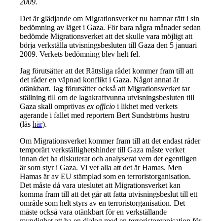
2009.
Det är glädjande om Migrationsverket nu hamnar rätt i sin
bedömning av läget i Gaza. För bara några månader sedan
bedömde Migrationsverket att det skulle vara möjligt att
börja verkställa utvisningsbesluten till Gaza den 5 januari
2009. Verkets bedömning blev helt fel.
Jag förutsätter att det Rättsliga rådet kommer fram till att
det råder en väpnad konflikt i Gaza. Något annat är
otänkbart. Jag förutsätter också att Migrationsverket tar
ställning till om de lagakraftvunna utvisningsbesluten till
Gaza skall omprövas
ex officio
i likhet med verkets
agerande i fallet med reportern Bert Sundströms hustru
(läs
här
).
Om Migrationsverket kommer fram till att det endast råder
temporärt verkställighetshinder till Gaza måste verket
innan det ha diskuterat och analyserat vem det egentligen
är som styr i Gaza. Vi vet alla att det är Hamas. Men
Hamas är av EU stämplad som en terroristorganisation.
Det måste då vara uteslutet att Migrationsverket kan
komma fram till att det går att fatta utvisningsbeslut till ett
område som helt styrs av en terroristorganisation. Det
måste också vara otänkbart för en verkställande
myndighet att ha en dialog med en terroristorganisation för