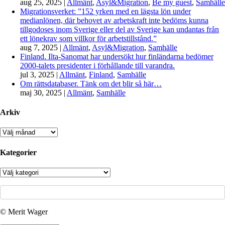
aug 25, 2025
|
Allmänt
,
Asyl&Migration
,
Be my guest
,
Samhälle
Migrationsverket: ”152 yrken med en lägsta lön under
medianlönen, där behovet av arbetskraft inte bedöms kunna
tillgodoses inom Sverige eller del av Sverige kan undantas från
ett lönekrav som villkor för arbetstillstånd.”
aug 7, 2025
|
Allmänt
,
Asyl&Migration
,
Samhälle
Finland. Ilta-Sanomat har undersökt hur finländarna bedömer
2000-talets presidenter i förhållande till varandra.
jul 3, 2025
|
Allmänt
,
Finland
,
Samhälle
Om rättsdatabaser. Tänk om det blir så här…
maj 30, 2025
|
Allmänt
,
Samhälle
Arkiv
Arkiv
Kategorier
Kategorier
© Merit Wager