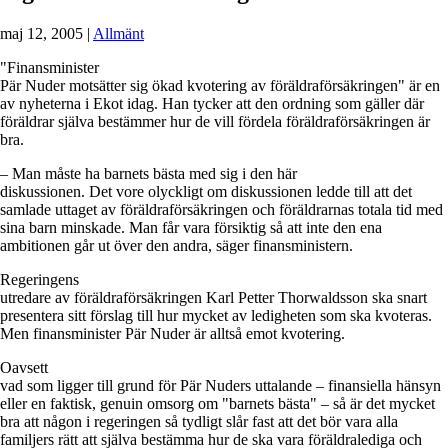
maj 12, 2005
|
Allmänt
"Finansminister
Pär Nuder motsätter sig ökad kvotering av föräldraförsäkringen" är en
av nyheterna i Ekot idag. Han tycker att den ordning som gäller där
föräldrar själva bestämmer hur de vill fördela föräldraförsäkringen är
bra.
– Man måste ha barnets bästa med sig i den här
diskussionen. Det vore olyckligt om diskussionen ledde till att det
samlade uttaget av föräldraförsäkringen och föräldrarnas totala tid med
sina barn minskade. Man får vara försiktig så att inte den ena
ambitionen går ut över den andra, säger finansministern.
Regeringens
utredare av föräldraförsäkringen Karl Petter Thorwaldsson ska snart
presentera sitt förslag till hur mycket av ledigheten som ska kvoteras.
Men finansminister Pär Nuder är alltså emot kvotering.
Oavsett
vad som ligger till grund för Pär Nuders uttalande – finansiella hänsyn
eller en faktisk, genuin omsorg om "barnets bästa" – så är det mycket
bra att någon i regeringen så tydligt slår fast att det bör vara alla
familjers rätt att själva bestämma hur de ska vara föräldralediga och