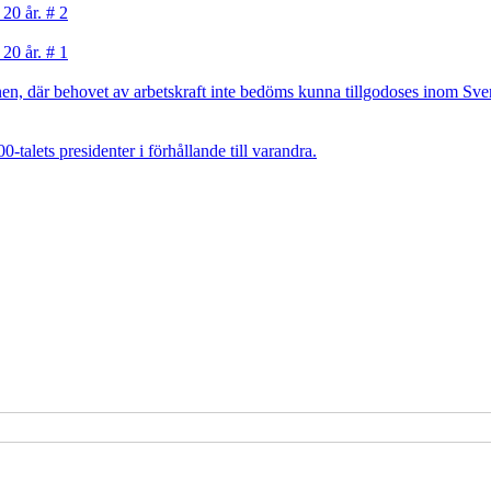
 20 år. # 2
 20 år. # 1
, där behovet av arbetskraft inte bedöms kunna tillgodoses inom Sverig
talets presidenter i förhållande till varandra.