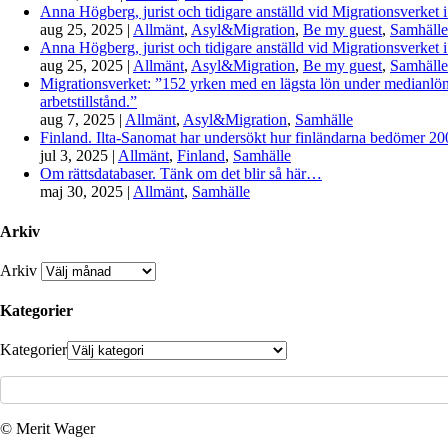
Anna Högberg, jurist och tidigare anställd vid Migrationsverket i
aug 25, 2025
|
Allmänt
,
Asyl&Migration
,
Be my guest
,
Samhälle
Anna Högberg, jurist och tidigare anställd vid Migrationsverket i
aug 25, 2025
|
Allmänt
,
Asyl&Migration
,
Be my guest
,
Samhälle
Migrationsverket: ”152 yrken med en lägsta lön under medianlönen
arbetstillstånd.”
aug 7, 2025
|
Allmänt
,
Asyl&Migration
,
Samhälle
Finland. Ilta-Sanomat har undersökt hur finländarna bedömer 2000-
jul 3, 2025
|
Allmänt
,
Finland
,
Samhälle
Om rättsdatabaser. Tänk om det blir så här…
maj 30, 2025
|
Allmänt
,
Samhälle
Arkiv
Arkiv
Kategorier
Kategorier
© Merit Wager