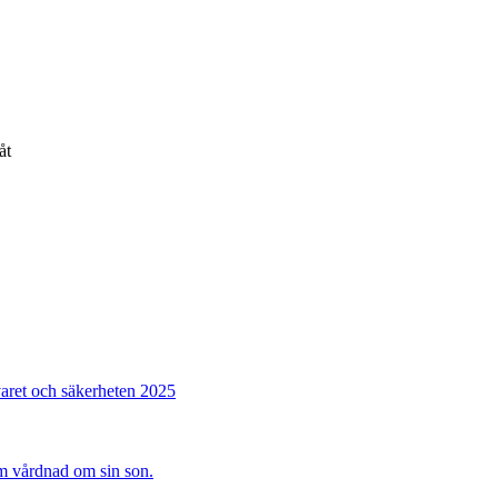
åt
varet och säkerheten 2025
sam vårdnad om sin son.