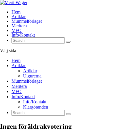
Hem
Artiklar
Mummelförlaget
Meritera
MFO
Info/Kontakt
Välj sida
Hem
Artiklar
Artiklar
Uigurerna
Mummelförlaget
Meritera
MFO
Info/Kontakt
Info/Kontakt
Klargöranden
Ingen föräldrakvotering