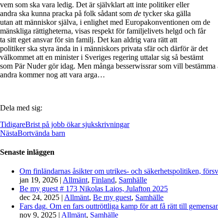
vem som ska vara ledig. Det är självklart att inte politiker eller
andra ska kunna pracka på folk sådant som
de
tycker ska gälla
utan att människor själva, i enlighet med Europakonventionen om de
mänskliga rättigheterna, visas respekt för familjelivets helgd och får
ta sitt eget ansvar för sin familj. Det kan aldrig vara rätt att
politiker ska styra ända in i människors privata sfär och därför är det
välkommet att en minister i Sveriges regering uttalar sig så bestämt
som Pär Nuder gör idag. Men många besserwissrar som vill bestämma 
andra kommer nog att vara arga…
Dela med sig:
Tidigare
Brist på jobb ökar sjukskrivningar
Nästa
Bortvända barn
Senaste inläggen
Om finländarnas åsikter om utrikes- och säkerhetspolitiken, förs
jan 19, 2026
|
Allmänt
,
Finland
,
Samhälle
Be my guest # 173 Nikolas Laios, Julafton 2025
dec 24, 2025
|
Allmänt
,
Be my guest
,
Samhälle
Fars dag. Om en fars outtröttliga kamp för att få rätt till gemen
nov 9, 2025
|
Allmänt
,
Samhälle