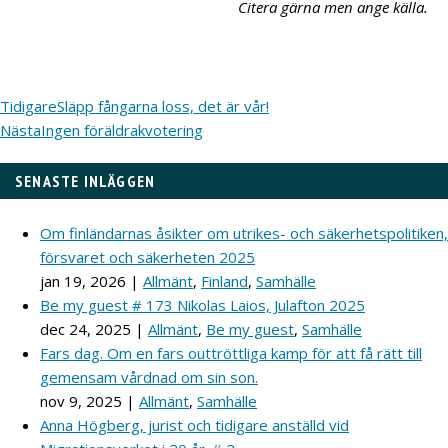
Citera gärna men ange källa.
Tidigare
Släpp fångarna loss, det är vår!
Nästa
Ingen föräldrakvotering
SENASTE INLÄGGEN
Om finländarnas åsikter om utrikes- och säkerhetspolitiken,
försvaret och säkerheten 2025
jan 19, 2026
|
Allmänt
,
Finland
,
Samhälle
Be my guest # 173 Nikolas Laios, Julafton 2025
dec 24, 2025
|
Allmänt
,
Be my guest
,
Samhälle
Fars dag. Om en fars outtröttliga kamp för att få rätt till
gemensam vårdnad om sin son.
nov 9, 2025
|
Allmänt
,
Samhälle
Anna Högberg, jurist och tidigare anställd vid