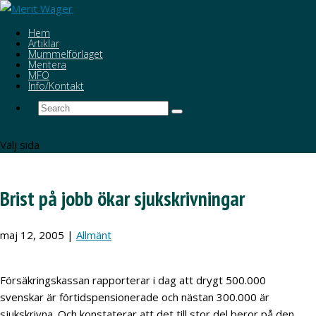
Hem
Artiklar
Mummelförlaget
Meritera
MFO
Info/Kontakt
Välj sida
Brist på jobb ökar sjukskrivningar
maj 12, 2005
|
Allmänt
Försäkringskassan rapporterar i dag att drygt 500.000
svenskar är förtidspensionerade och nästan 300.000 är
sjukskrivna. Och konstaterar att det till stor del beror på den