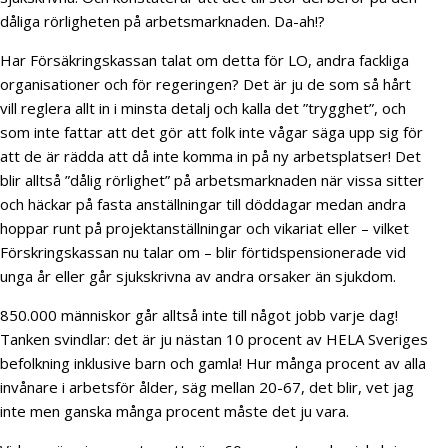
dåliga rörligheten på arbetsmarknaden. Da-ah!?
Har Försäkringskassan talat om detta för LO, andra fackliga
organisationer och för regeringen? Det är ju de som så hårt
vill reglera allt in i minsta detalj och kalla det ”trygghet”, och
som inte fattar att det gör att folk inte vågar säga upp sig för
att de är rädda att då inte komma in på ny arbetsplatser! Det
blir alltså ”dålig rörlighet” på arbetsmarknaden när vissa sitter
och häckar på fasta anställningar till döddagar medan andra
hoppar runt på projektanställningar och vikariat eller – vilket
Förskringskassan nu talar om – blir förtidspensionerade vid
unga år eller går sjukskrivna av andra orsaker än sjukdom.
850.000 människor går alltså inte till något jobb varje dag!
Tanken svindlar: det är ju nästan 10 procent av HELA Sveriges
befolkning inklusive barn och gamla! Hur många procent av alla
invånare i arbetsför ålder, säg mellan 20-67, det blir, vet jag
inte men ganska många procent måste det ju vara.