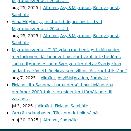
Migrationsverket i 20 år. # 2
aug 25, 2025
|
Allmänt
,
Asyl&Migration
,
Be my guest
,
Samhälle
Anna Högberg, jurist och tidigare anställd vid
Migrationsverket i 20 år. # 1
aug 25, 2025
|
Allmänt
,
Asyl&Migration
,
Be my guest
,
Samhälle
Migrationsverket: ”152 yrken med en lägsta lön under
medianlönen, där behovet av arbetskraft inte bedöms
kunna tillgodoses inom Sverige eller del av Sverige kan
undantas från ett lönekrav som villkor för arbetstillstånd.”
aug 7, 2025
|
Allmänt
,
Asyl&Migration
,
Samhälle
Finland. Ilta-Sanomat har undersökt hur finländarna
bedömer 2000-talets presidenter i förhållande till
varandra.
jul 3, 2025
|
Allmänt
,
Finland
,
Samhälle
Om rättsdatabaser. Tänk om det blir så här…
maj 30, 2025
|
Allmänt
,
Samhälle