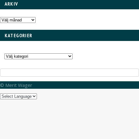
ARKIV
Arkiv
KATEGORIER
Kategorier
© Merit Wager