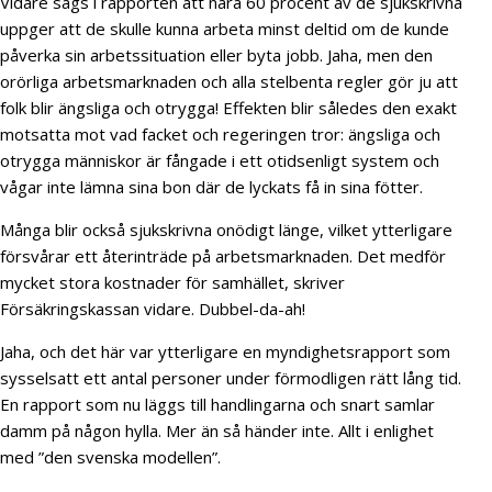
Vidare sägs i rapporten att nära 60 procent av de sjukskrivna
uppger att de skulle kunna arbeta minst deltid om de kunde
påverka sin arbetssituation eller byta jobb. Jaha, men den
orörliga arbetsmarknaden och alla stelbenta regler gör ju att
folk blir ängsliga och otrygga! Effekten blir således den exakt
motsatta mot vad facket och regeringen tror: ängsliga och
otrygga människor är fångade i ett otidsenligt system och
vågar inte lämna sina bon där de lyckats få in sina fötter.
Många blir också sjukskrivna onödigt länge, vilket ytterligare
försvårar ett återinträde på arbetsmarknaden. Det medför
mycket stora kostnader för samhället, skriver
Försäkringskassan vidare. Dubbel-da-ah!
Jaha, och det här var ytterligare en myndighetsrapport som
sysselsatt ett antal personer under förmodligen rätt lång tid.
En rapport som nu läggs till handlingarna och snart samlar
damm på någon hylla. Mer än så händer inte. Allt i enlighet
med ”den svenska modellen”.