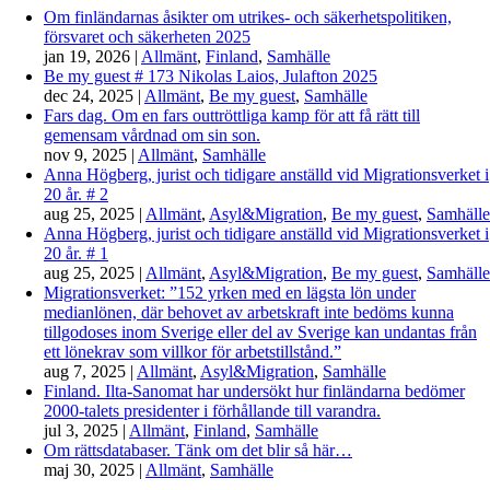
Om finländarnas åsikter om utrikes- och säkerhetspolitiken,
försvaret och säkerheten 2025
jan 19, 2026
|
Allmänt
,
Finland
,
Samhälle
Be my guest # 173 Nikolas Laios, Julafton 2025
dec 24, 2025
|
Allmänt
,
Be my guest
,
Samhälle
Fars dag. Om en fars outtröttliga kamp för att få rätt till
gemensam vårdnad om sin son.
nov 9, 2025
|
Allmänt
,
Samhälle
Anna Högberg, jurist och tidigare anställd vid Migrationsverket i
20 år. # 2
aug 25, 2025
|
Allmänt
,
Asyl&Migration
,
Be my guest
,
Samhälle
Anna Högberg, jurist och tidigare anställd vid Migrationsverket i
20 år. # 1
aug 25, 2025
|
Allmänt
,
Asyl&Migration
,
Be my guest
,
Samhälle
Migrationsverket: ”152 yrken med en lägsta lön under
medianlönen, där behovet av arbetskraft inte bedöms kunna
tillgodoses inom Sverige eller del av Sverige kan undantas från
ett lönekrav som villkor för arbetstillstånd.”
aug 7, 2025
|
Allmänt
,
Asyl&Migration
,
Samhälle
Finland. Ilta-Sanomat har undersökt hur finländarna bedömer
2000-talets presidenter i förhållande till varandra.
jul 3, 2025
|
Allmänt
,
Finland
,
Samhälle
Om rättsdatabaser. Tänk om det blir så här…
maj 30, 2025
|
Allmänt
,
Samhälle