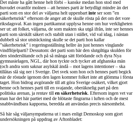
Det måste ha gått henne helt förbi – kanske medan hon stod med
huvudet ovanför molnen – att hennes parti är betydligt mindre än det
parti som en stor del av väljarna helt uppenbart
inte
ser som ”en
säkerhetsrisk” eftersom de anger att de skulle rösta på det om det vore
riksdagsval. Kan ingen partikamrat upplysa henne om hur verkligheten
ser ut: att folket, väljarna, de som makten ska utgå ifrån, inte ser hennes
parti som särskilt säkert och stabilt utan i stället, vid val idag, i nästan
dubbelt så stor utsträckning skulle se det parti hon kallar
”säkerhetsrisk” i regeringsställning hellre än just hennes vinglande
vindflöjelparti? Dessutom: det parti som bär den slutgiltiga skulden för
den sönderslitande och på så många sätt förödande och dyra Nya
gymnasielagen, NGL, där hon tyckte och tycker att afghanska män
(och andra som saknar asylskäl ändå – mot lagens intentioner – ska
tillåtas slå sig ner i Sverige. Det svek som hon och hennes parti begick
när de röstade igenom den lagen kommer folket inte att glömma i första
taget. Hon bidrog avgörande till att göra Sverige osäkert, vilket gjort
henne och hennes parti till en svajande, oberäknelig part på den
politiska arenan, ja rentav till
en säkerhetsrisk
. Eftersom ingen vet var
man har det här partiet med de blötaste fingrarna i luften och de mest
snabbvändbara kapporna, beredda att användas precis närsomhelst.
Så här såg väljarsympatierna ut i mars enligt Demoskop som gjort
undersökningen på uppdrag av Aftonbladet: