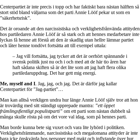
Centerpartiet är inte precis i topp och har faktiskt bara nästan hälften så
stort stöd bland väljarna som det parti Annie Lööf pekar ut som en
”säkerhetsrisk”.
Det är oroande att den narcissistiska och verklighetsfrånvända attityden
hos partiledaren Annie Lööf är så stark och att hennes medarbetare inte
lyckas få henne att förstå att den är skadlig utan hellre lämnar partiet
och låter henne tondövt fortsätta att till exempel uttala:
– Jag vill fortsätta, jag tycker att det är oerhört spännande i
svensk politik just nu och i och med att de här tio åren har
haft sådana skiften så är det lite som att jag haft flera olika
partiledaruppdrag. Det har gett mig energi.
Me, myself and I
. Jag, jag, och jag. Det är därför jag kallar
Centerpartiet för ”Jag-partiet”…
Man kan alltså verkligen undra hur länge Annie Lööf själv tror att hon
är trovärdig med sitt ständigt upprepade mantra:
”ett öppet
främlingsfientligt populistparti”
om ett parti som nästan dubbelt så
många skulle rösta på om det vore val idag, som på hennes parti.
Man borde kunna bete sig vuxet och vara lite lyhörd i politiken.
Verklighetsfrämmande, narcissistiska och megalomana attityder är inte
bara icke önskvärda hos personer med makt och inflytande över hur