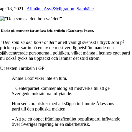
apr 18, 2021
|
Allmänt
,
Asyl&Migration
,
Samhälle
Klicka på textrutan för att läsa hela artikeln i Göteborgs-Posten.
”Den som sa det, hon va’ det”
är ett vanligt svenskt uttryck som på
pricken passar in på en av de mest verklighetsfrämmande och
självcentrerade personerna i politiken, vilket många i hennes eget parti
nu också tycks ha upptäckt och lämnar det strid ström.
Ur texten i artikeln i GP
Annie Lööf viker inte en tum.
– Centerpartiet kommer aldrig att medverka till att ge
Sverigedemokraterna inflytande.
Hon ser stora risker med att släppa in Jimmie Åkessons
parti till den politiska makten.
– Att ge ett öppet främlingsfientligt populistparti inflytande
över Sveriges regering är en säkerhetsrisk.