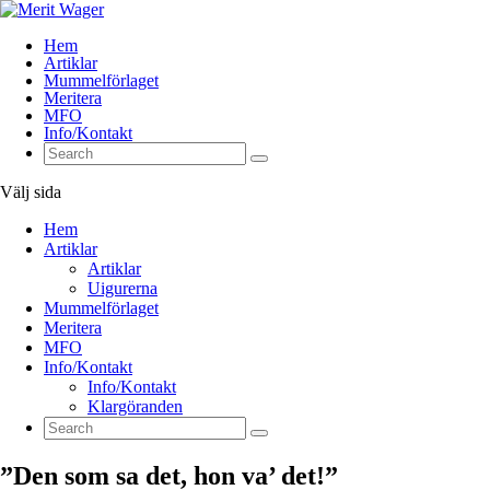
Hem
Artiklar
Mummelförlaget
Meritera
MFO
Info/Kontakt
Välj sida
Hem
Artiklar
Artiklar
Uigurerna
Mummelförlaget
Meritera
MFO
Info/Kontakt
Info/Kontakt
Klargöranden
”Den som sa det, hon va’ det!”