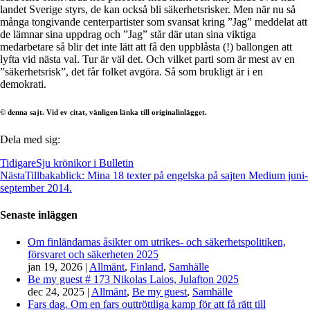
landet Sverige styrs, de kan också bli säkerhetsrisker. Men när nu så
många tongivande centerpartister som svansat kring ”Jag” meddelat att
de lämnar sina uppdrag och ”Jag” står där utan sina viktiga
medarbetare så blir det inte lätt att få den uppblåsta (!) ballongen att
lyfta vid nästa val. Tur är väl det. Och vilket parti som är mest av en
”säkerhetsrisk”, det får folket avgöra. Så som brukligt är i en
demokrati.
© denna sajt. Vid ev citat, vänligen länka till originalinlägget.
Dela med sig:
Tidigare
Sju krönikor i Bulletin
Nästa
Tillbakablick: Mina 18 texter på engelska på sajten Medium juni-
september 2014.
Senaste inläggen
Om finländarnas åsikter om utrikes- och säkerhetspolitiken,
försvaret och säkerheten 2025
jan 19, 2026
|
Allmänt
,
Finland
,
Samhälle
Be my guest # 173 Nikolas Laios, Julafton 2025
dec 24, 2025
|
Allmänt
,
Be my guest
,
Samhälle
Fars dag. Om en fars outtröttliga kamp för att få rätt till