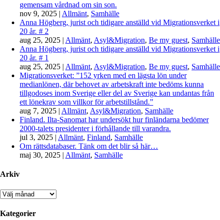
gemensam vårdnad om sin son.
nov 9, 2025
|
Allmänt
,
Samhälle
Anna Högberg, jurist och tidigare anställd vid Migrationsverket i
20 år. # 2
aug 25, 2025
|
Allmänt
,
Asyl&Migration
,
Be my guest
,
Samhälle
Anna Högberg, jurist och tidigare anställd vid Migrationsverket i
20 år. # 1
aug 25, 2025
|
Allmänt
,
Asyl&Migration
,
Be my guest
,
Samhälle
Migrationsverket: ”152 yrken med en lägsta lön under
medianlönen, där behovet av arbetskraft inte bedöms kunna
tillgodoses inom Sverige eller del av Sverige kan undantas från
ett lönekrav som villkor för arbetstillstånd.”
aug 7, 2025
|
Allmänt
,
Asyl&Migration
,
Samhälle
Finland. Ilta-Sanomat har undersökt hur finländarna bedömer
2000-talets presidenter i förhållande till varandra.
jul 3, 2025
|
Allmänt
,
Finland
,
Samhälle
Om rättsdatabaser. Tänk om det blir så här…
maj 30, 2025
|
Allmänt
,
Samhälle
Arkiv
Arkiv
Kategorier