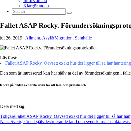
Info/Kontakt
Klargöranden
Fallet ASAP Rocky. Förundersökningsproto
jul 26, 2019
|
Allmänt
,
Asyl&Migration
,
Samhälle
Läs först:
•
Fallet ASAP Rocky. Oavsett exakt hur det ligger till så har hantering
Den som är intresserad kan här själv ta del av förundersökningen i fal
Klicka på bilden av första sidan för att läsa hela protokollet.
Dela med sig:
Tidigare
Fallet ASAP Rocky. Oavsett exakt hur det ligger till så har hant
Nästa
Sverige är ett självdestruerande land och svenskarna är faktaresist