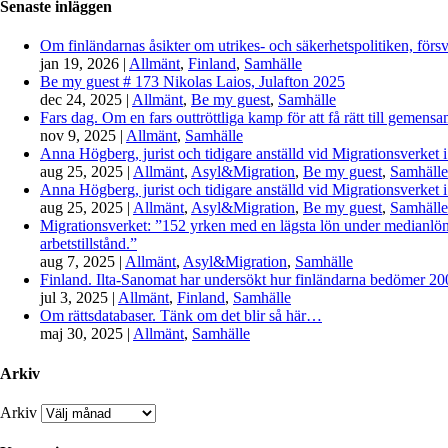
Senaste inläggen
Om finländarnas åsikter om utrikes- och säkerhetspolitiken, förs
jan 19, 2026
|
Allmänt
,
Finland
,
Samhälle
Be my guest # 173 Nikolas Laios, Julafton 2025
dec 24, 2025
|
Allmänt
,
Be my guest
,
Samhälle
Fars dag. Om en fars outtröttliga kamp för att få rätt till gemen
nov 9, 2025
|
Allmänt
,
Samhälle
Anna Högberg, jurist och tidigare anställd vid Migrationsverket i
aug 25, 2025
|
Allmänt
,
Asyl&Migration
,
Be my guest
,
Samhälle
Anna Högberg, jurist och tidigare anställd vid Migrationsverket i
aug 25, 2025
|
Allmänt
,
Asyl&Migration
,
Be my guest
,
Samhälle
Migrationsverket: ”152 yrken med en lägsta lön under medianlönen
arbetstillstånd.”
aug 7, 2025
|
Allmänt
,
Asyl&Migration
,
Samhälle
Finland. Ilta-Sanomat har undersökt hur finländarna bedömer 2000-
jul 3, 2025
|
Allmänt
,
Finland
,
Samhälle
Om rättsdatabaser. Tänk om det blir så här…
maj 30, 2025
|
Allmänt
,
Samhälle
Arkiv
Arkiv