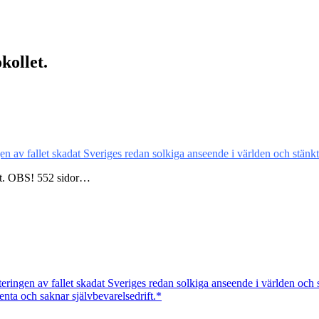
kollet.
en av fallet skadat Sveriges redan solkiga anseende i världen och stänkt 
let. OBS! 552 sidor…
eringen av fallet skadat Sveriges redan solkiga anseende i världen och s
enta och saknar självbevarelsedrift.*