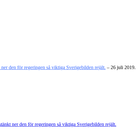
ner den för regeringen så viktiga Sverigebilden rejält.
– 26 juli 2019.
tänkt ner den för regeringen så viktiga Sverigebilden rejält.