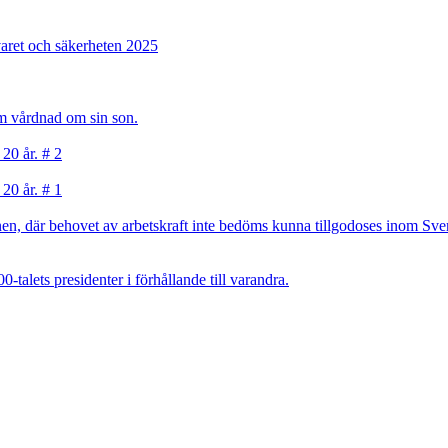
varet och säkerheten 2025
sam vårdnad om sin son.
 20 år. # 2
 20 år. # 1
, där behovet av arbetskraft inte bedöms kunna tillgodoses inom Sverig
talets presidenter i förhållande till varandra.