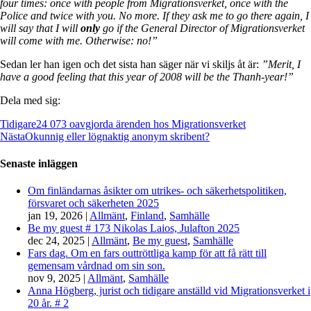
four times: once with people from Migrationsverket, once with the
Police and twice with you. No more. If they ask me to go there again, I
will say that I will
only
go if the General Director of Migrationsverket
will come with me. Otherwise: no!”
Sedan ler han igen och det sista han säger när vi skiljs åt är:
”Merit, I
have a good feeling that this year of 2008 will be the Thanh-year!”
Dela med sig:
Tidigare
24 073 oavgjorda ärenden hos Migrationsverket
Nästa
Okunnig eller lögnaktig anonym skribent?
Senaste inläggen
Om finländarnas åsikter om utrikes- och säkerhetspolitiken,
försvaret och säkerheten 2025
jan 19, 2026
|
Allmänt
,
Finland
,
Samhälle
Be my guest # 173 Nikolas Laios, Julafton 2025
dec 24, 2025
|
Allmänt
,
Be my guest
,
Samhälle
Fars dag. Om en fars outtröttliga kamp för att få rätt till
gemensam vårdnad om sin son.
nov 9, 2025
|
Allmänt
,
Samhälle
Anna Högberg, jurist och tidigare anställd vid Migrationsverket i
20 år. # 2