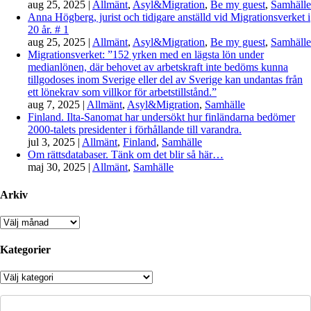
aug 25, 2025
|
Allmänt
,
Asyl&Migration
,
Be my guest
,
Samhälle
Anna Högberg, jurist och tidigare anställd vid Migrationsverket i
20 år. # 1
aug 25, 2025
|
Allmänt
,
Asyl&Migration
,
Be my guest
,
Samhälle
Migrationsverket: ”152 yrken med en lägsta lön under
medianlönen, där behovet av arbetskraft inte bedöms kunna
tillgodoses inom Sverige eller del av Sverige kan undantas från
ett lönekrav som villkor för arbetstillstånd.”
aug 7, 2025
|
Allmänt
,
Asyl&Migration
,
Samhälle
Finland. Ilta-Sanomat har undersökt hur finländarna bedömer
2000-talets presidenter i förhållande till varandra.
jul 3, 2025
|
Allmänt
,
Finland
,
Samhälle
Om rättsdatabaser. Tänk om det blir så här…
maj 30, 2025
|
Allmänt
,
Samhälle
Arkiv
Arkiv
Kategorier
Kategorier