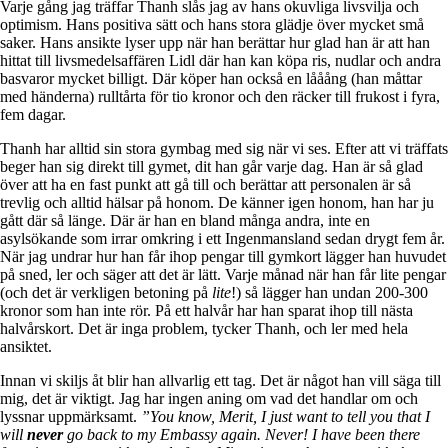
Varje gång jag träffar Thanh slås jag av hans okuvliga livsvilja och
optimism. Hans positiva sätt och hans stora glädje över mycket små
saker. Hans ansikte lyser upp när han berättar hur glad han är att han
hittat till livsmedelsaffären Lidl där han kan köpa ris, nudlar och andra
basvaror mycket billigt. Där köper han också en lååång (han måttar
med händerna) rulltårta för tio kronor och den räcker till frukost i fyra,
fem dagar.
Thanh har alltid sin stora gymbag med sig när vi ses. Efter att vi träffats
beger han sig direkt till gymet, dit han går varje dag. Han är så glad
över att ha en fast punkt att gå till och berättar att personalen är så
trevlig och alltid hälsar på honom. De känner igen honom, han har ju
gått där så länge. Där är han en bland många andra, inte en
asylsökande som irrar omkring i ett Ingenmansland sedan drygt fem år.
När jag undrar hur han får ihop pengar till gymkort lägger han huvudet
på sned, ler och säger att det är lätt. Varje månad när han får lite pengar
(och det är verkligen betoning på
lite
!) så lägger han undan 200-300
kronor som han inte rör. På ett halvår har han sparat ihop till nästa
halvårskort. Det är inga problem, tycker Thanh, och ler med hela
ansiktet.
Innan vi skiljs åt blir han allvarlig ett tag. Det är något han vill säga till
mig, det är viktigt. Jag har ingen aning om vad det handlar om och
lyssnar uppmärksamt.
”You know, Merit, I just want to tell you that I
will
never
go back to my Embassy again. Never! I have been there