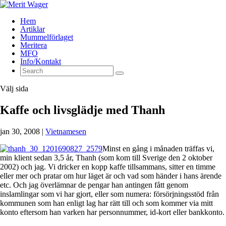
Hem
Artiklar
Mummelförlaget
Meritera
MFO
Info/Kontakt
Välj sida
Kaffe och livsglädje med Thanh
jan 30, 2008
|
Vietnamesen
Minst en gång i månaden träffas vi,
min klient sedan 3,5 år, Thanh (som kom till Sverige den 2 oktober
2002) och jag. Vi dricker en kopp kaffe tillsammans, sitter en timme
eller mer och pratar om hur läget är och vad som händer i hans ärende
etc. Och jag överlämnar de pengar han antingen fått genom
inslamlingar som vi har gjort, eller som numera: försörjningsstöd från
kommunen som han enligt lag har rätt till och som kommer via mitt
konto eftersom han varken har personnummer, id-kort eller bankkonto.