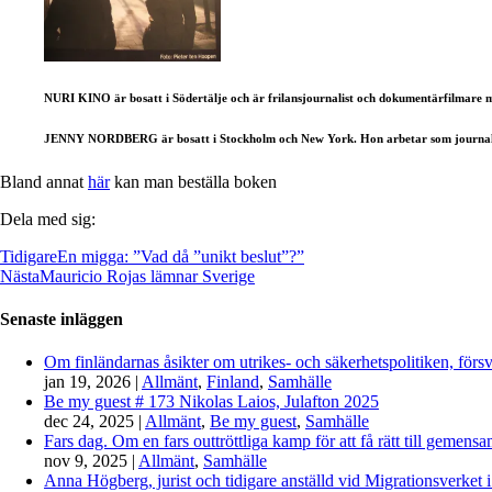
NURI KINO är bosatt i Södertälje och är frilansjournalist och dokumentärfilmare m
JENNY NORDBERG är bosatt i Stockholm och New York. Hon arbetar som journali
Bland annat
här
kan man beställa boken
Dela med sig:
Tidigare
En migga: ”Vad då ”unikt beslut”?”
Nästa
Mauricio Rojas lämnar Sverige
Senaste inläggen
Om finländarnas åsikter om utrikes- och säkerhetspolitiken, förs
jan 19, 2026
|
Allmänt
,
Finland
,
Samhälle
Be my guest # 173 Nikolas Laios, Julafton 2025
dec 24, 2025
|
Allmänt
,
Be my guest
,
Samhälle
Fars dag. Om en fars outtröttliga kamp för att få rätt till gemen
nov 9, 2025
|
Allmänt
,
Samhälle
Anna Högberg, jurist och tidigare anställd vid Migrationsverket i