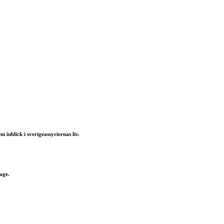
nblick i sverigeassyriernas liv.
age.