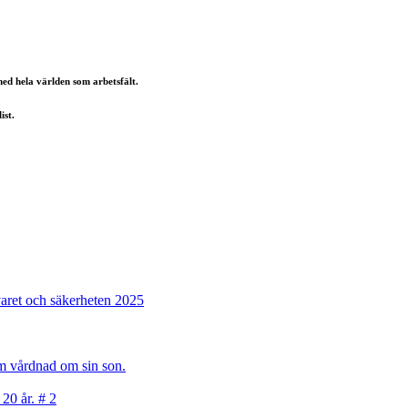
ed hela världen som arbetsfält.
st.
varet och säkerheten 2025
sam vårdnad om sin son.
 20 år. # 2