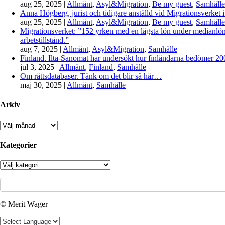
aug 25, 2025
|
Allmänt
,
Asyl&Migration
,
Be my guest
,
Samhälle
Anna Högberg, jurist och tidigare anställd vid Migrationsverket i
aug 25, 2025
|
Allmänt
,
Asyl&Migration
,
Be my guest
,
Samhälle
Migrationsverket: ”152 yrken med en lägsta lön under medianlönen
arbetstillstånd.”
aug 7, 2025
|
Allmänt
,
Asyl&Migration
,
Samhälle
Finland. Ilta-Sanomat har undersökt hur finländarna bedömer 2000-
jul 3, 2025
|
Allmänt
,
Finland
,
Samhälle
Om rättsdatabaser. Tänk om det blir så här…
maj 30, 2025
|
Allmänt
,
Samhälle
Arkiv
Arkiv
Kategorier
Kategorier
© Merit Wager