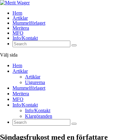
Hem
Artiklar
Mummelförlaget
Meritera
MFO
Info/Kontakt
Välj sida
Hem
Artiklar
Artiklar
Uigurerna
Mummelförlaget
Meritera
MFO
Info/Kontakt
Info/Kontakt
Klargöranden
Söndagsfrukost med en författare