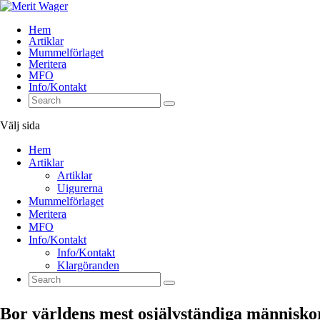
Hem
Artiklar
Mummelförlaget
Meritera
MFO
Info/Kontakt
Välj sida
Hem
Artiklar
Artiklar
Uigurerna
Mummelförlaget
Meritera
MFO
Info/Kontakt
Info/Kontakt
Klargöranden
Bor världens mest osjälvständiga människor