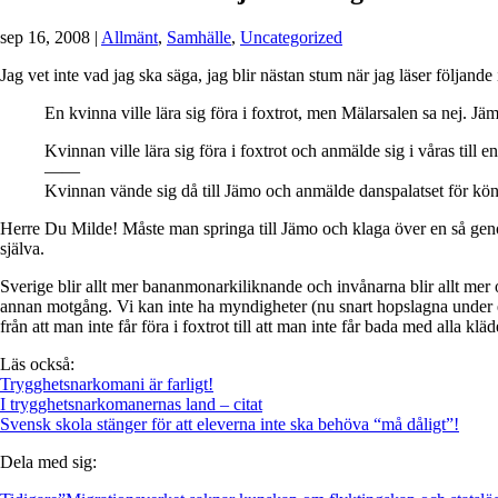
sep 16, 2008
|
Allmänt
,
Samhälle
,
Uncategorized
Jag vet inte vad jag ska säga, jag blir nästan stum när jag läser följan
En kvinna ville lära sig föra i foxtrot, men Mälarsalen sa nej. J
Kvinnan ville lära sig föra i foxtrot och anmälde sig i våras til
——
Kvinnan vände sig då till Jämo och anmälde danspalatset för kön
Herre Du Milde! Måste man springa till Jämo och klaga över en så genom
själva.
Sverige blir allt mer bananmonarkiliknande och invånarna blir allt mer 
annan motgång. Vi kan inte ha myndigheter (nu snart hopslagna under en
från att man inte får föra i foxtrot till att man inte får bada med alla kl
Läs också:
Trygghetsnarkomani är farligt!
I trygghetsnarkomanernas land – citat
Svensk skola stänger för att eleverna inte ska behöva “må dåligt”!
Dela med sig: