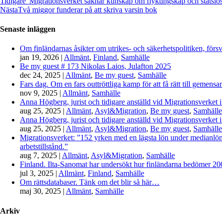
Tidigare
”Migrationsverket saknar kunskap om flyktingskap och statslös
Nästa
Två miggor funderar på att skriva varsin bok
Senaste inläggen
Om finländarnas åsikter om utrikes- och säkerhetspolitiken, förs
jan 19, 2026
|
Allmänt
,
Finland
,
Samhälle
Be my guest # 173 Nikolas Laios, Julafton 2025
dec 24, 2025
|
Allmänt
,
Be my guest
,
Samhälle
Fars dag. Om en fars outtröttliga kamp för att få rätt till gemen
nov 9, 2025
|
Allmänt
,
Samhälle
Anna Högberg, jurist och tidigare anställd vid Migrationsverket i
aug 25, 2025
|
Allmänt
,
Asyl&Migration
,
Be my guest
,
Samhälle
Anna Högberg, jurist och tidigare anställd vid Migrationsverket i
aug 25, 2025
|
Allmänt
,
Asyl&Migration
,
Be my guest
,
Samhälle
Migrationsverket: ”152 yrken med en lägsta lön under medianlönen
arbetstillstånd.”
aug 7, 2025
|
Allmänt
,
Asyl&Migration
,
Samhälle
Finland. Ilta-Sanomat har undersökt hur finländarna bedömer 2000-
jul 3, 2025
|
Allmänt
,
Finland
,
Samhälle
Om rättsdatabaser. Tänk om det blir så här…
maj 30, 2025
|
Allmänt
,
Samhälle
Arkiv