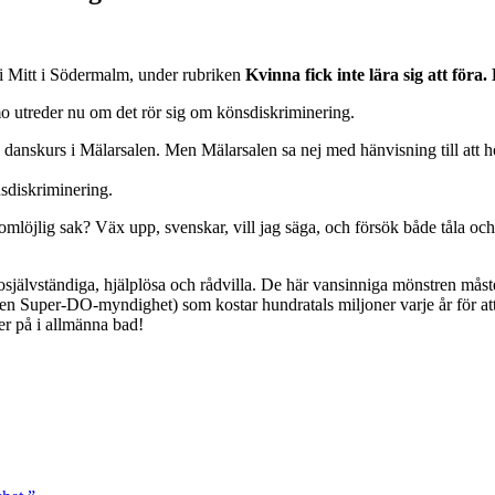
de i Mitt i Södermalm, under rubriken
Kvinna fick inte lära sig att föra
ämo utreder nu om det rör sig om könsdiskriminering.
l en danskurs i Mälarsalen. Men Mälarsalen sa nej med hänvisning till at
sdiskriminering.
löjlig sak? Väx upp, svenskar, vill jag säga, och försök både tåla och
osjälvständiga, hjälplösa och rådvilla. De här vansinniga mönstren måste
 Super-DO-myndighet) som kostar hundratals miljoner varje år för att da
äder på i allmänna bad!