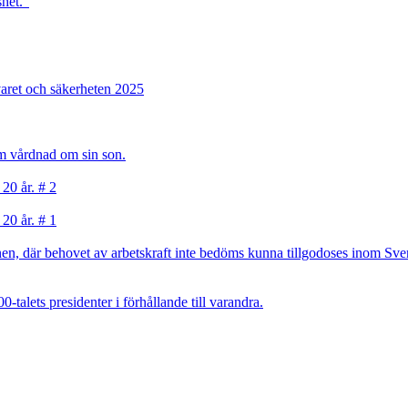
het.”
varet och säkerheten 2025
sam vårdnad om sin son.
 20 år. # 2
 20 år. # 1
, där behovet av arbetskraft inte bedöms kunna tillgodoses inom Sverig
talets presidenter i förhållande till varandra.