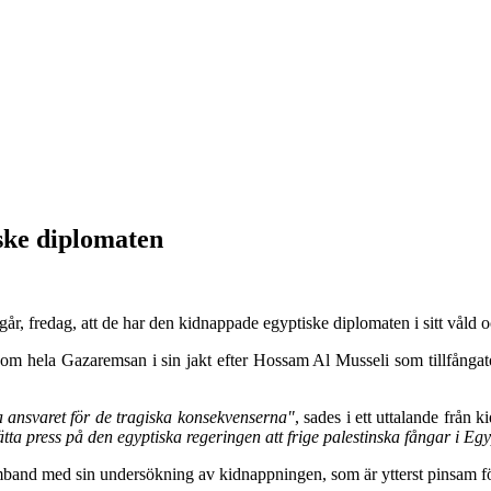
ske diplomaten
år, fredag, att de har den kidnappade egyptiske diplomaten i sitt våld oc
 hela Gazaremsan i sin jakt efter Hossam Al Musseli som tillfångatog
a ansvaret för de tragiska konsekvenserna"
, sades i ett uttalande från
ätta press på den egyptiska regeringen att frige palestinska fångar i Eg
mband med sin undersökning av kidnappningen, som är ytterst pinsam fö