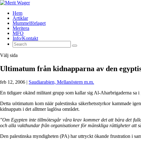
Hem
Artiklar
Mummelförlaget
Meritera
MFO
Info/Kontakt
Välj sida
Ultimatum från kidnapparna av den egypti
feb 12, 2006
|
Saudiarabien, Mellanöstern m.m.
En tidigare okänd militant grupp som kallar sig Al-Aharbrigaderna sa i g
Detta uötimatum kom näär palestinska säkerhetsstyrkor kammade igenom
kidnappats i det alltmer laglösa området.
"Om Egypten inte tillmötesgår våra krav kommer det att bära det full
och alla vakthundar från organisationer för mänskliga rättigheter att s
Den palestinska myndigheten (PA) har uttryckt ökande frustration i sa