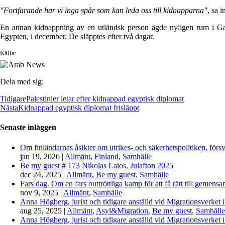
"Fortfarande har vi inga spår som kan leda oss till kidnapparna"
, sa 
En annan kidnappning av en utländsk person ägde nyligen rum i Gaza
Egypten, i december. De släpptes efter två dagar.
Källa:
Dela med sig:
Tidigare
Palestinier letar efter kidnappad egyptisk diplomat
Nästa
Kidnappad egyptisk diplomat frisläppt
Senaste inläggen
Om finländarnas åsikter om utrikes- och säkerhetspolitiken, förs
jan 19, 2026
|
Allmänt
,
Finland
,
Samhälle
Be my guest # 173 Nikolas Laios, Julafton 2025
dec 24, 2025
|
Allmänt
,
Be my guest
,
Samhälle
Fars dag. Om en fars outtröttliga kamp för att få rätt till gemen
nov 9, 2025
|
Allmänt
,
Samhälle
Anna Högberg, jurist och tidigare anställd vid Migrationsverket i
aug 25, 2025
|
Allmänt
,
Asyl&Migration
,
Be my guest
,
Samhälle
Anna Högberg, jurist och tidigare anställd vid Migrationsverket i