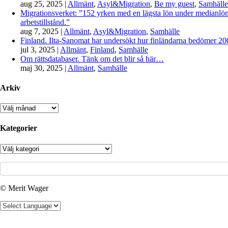
aug 25, 2025
|
Allmänt
,
Asyl&Migration
,
Be my guest
,
Samhälle
Migrationsverket: ”152 yrken med en lägsta lön under medianlönen
arbetstillstånd.”
aug 7, 2025
|
Allmänt
,
Asyl&Migration
,
Samhälle
Finland. Ilta-Sanomat har undersökt hur finländarna bedömer 2000-
jul 3, 2025
|
Allmänt
,
Finland
,
Samhälle
Om rättsdatabaser. Tänk om det blir så här…
maj 30, 2025
|
Allmänt
,
Samhälle
Arkiv
Arkiv
Kategorier
Kategorier
© Merit Wager