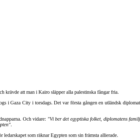
h krävde att man i Kairo släpper alla palestinska fångar fria.
s i Gaza City i torsdags. Det var första gången en utländsk diplomat
 kidnapparna. Och vidare:
"Vi ber det egyptiska folket, diplomatens famil
ypten"
.
r ledarskapet som räknar Egypten som sin främsta allierade.