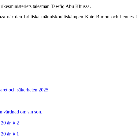
inrikesministeriets talesman Tawfiq Abu Khussa.
 när den brittiska människorättskämpen Kate Burton och hennes förä
varet och säkerheten 2025
sam vårdnad om sin son.
 20 år. # 2
 20 år. # 1