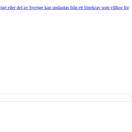
e eller del av Sverige kan undantas från ett lönekrav som villkor för