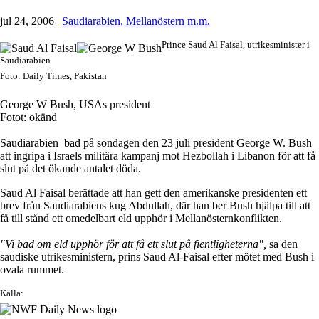
jul 24, 2006
|
Saudiarabien, Mellanöstern m.m.
Prince Saud Al Faisal, utrikesminister i
Saudiarabien
Foto: Daily Times, Pakistan
George W Bush, USAs president
Fotot: okänd
Saudiarabien bad på söndagen den 23 juli president George W. Bush
att ingripa i Israels militära kampanj mot Hezbollah i Libanon för att få
slut på det ökande antalet döda.
Saud Al Faisal berättade att han gett den amerikanske presidenten ett
brev från Saudiarabiens kug Abdullah, där han ber Bush hjälpa till att
få till stånd ett omedelbart eld upphör i Mellanösternkonflikten.
"Vi bad om eld upphör för att få ett slut på fientligheterna",
sa den
saudiske utrikesministern, prins Saud Al-Faisal efter mötet med Bush i
ovala rummet.
Källa: