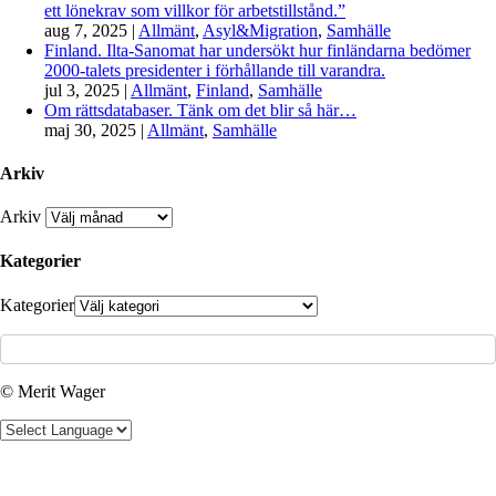
ett lönekrav som villkor för arbetstillstånd.”
aug 7, 2025
|
Allmänt
,
Asyl&Migration
,
Samhälle
Finland. Ilta-Sanomat har undersökt hur finländarna bedömer
2000-talets presidenter i förhållande till varandra.
jul 3, 2025
|
Allmänt
,
Finland
,
Samhälle
Om rättsdatabaser. Tänk om det blir så här…
maj 30, 2025
|
Allmänt
,
Samhälle
Arkiv
Arkiv
Kategorier
Kategorier
© Merit Wager