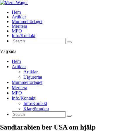
Hem
Artiklar
Mummelförlaget
Meritera
MFO
Info/Kontakt
Välj sida
Hem
Artiklar
Artiklar
Uigurerna
Mummelförlaget
Meritera
MFO
Info/Kontakt
Info/Kontakt
Klargöranden
Saudiarabien ber USA om hjälp