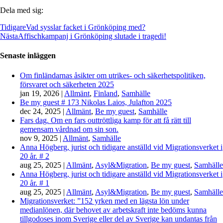
Dela med sig:
Tidigare
Vad sysslar facket i Grönköping med?
Nästa
Affischkampanj i Grönköping slutade i tragedi!
Senaste inläggen
Om finländarnas åsikter om utrikes- och säkerhetspolitiken,
försvaret och säkerheten 2025
jan 19, 2026
|
Allmänt
,
Finland
,
Samhälle
Be my guest # 173 Nikolas Laios, Julafton 2025
dec 24, 2025
|
Allmänt
,
Be my guest
,
Samhälle
Fars dag. Om en fars outtröttliga kamp för att få rätt till
gemensam vårdnad om sin son.
nov 9, 2025
|
Allmänt
,
Samhälle
Anna Högberg, jurist och tidigare anställd vid Migrationsverket i
20 år. # 2
aug 25, 2025
|
Allmänt
,
Asyl&Migration
,
Be my guest
,
Samhälle
Anna Högberg, jurist och tidigare anställd vid Migrationsverket i
20 år. # 1
aug 25, 2025
|
Allmänt
,
Asyl&Migration
,
Be my guest
,
Samhälle
Migrationsverket: ”152 yrken med en lägsta lön under
medianlönen, där behovet av arbetskraft inte bedöms kunna
tillgodoses inom Sverige eller del av Sverige kan undantas från