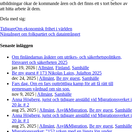
utbildningar ökar de kommande åren och det finns ett s tort behov av
att hitta arbete åt dem.
Dela med sig:
Tidigare
Om ekonomisk frihet i världen
Nästa
Inget om folkpartiet och dataintrånget
Senaste inläggen
Om finländarnas åsikter om utrikes- och säkerhetspolitiken,
försvaret och säkerheten 2025
jan 19, 2026
|
Allmänt
,
Finland
,
Samhälle
Be my guest # 173 Nikolas Laios, Julafton 2025
dec 24, 2025
|
Allmänt
,
Be my guest
,
Samhälle
Fars dag. Om en fars outtröttliga kamp för att få rätt till
gemensam vårdnad om sin son.
nov 9, 2025
|
Allmänt
,
Samhälle
Anna Högberg, jurist och tidigare anställd vid Migrationsverket i
20 år. # 2
aug 25, 2025
|
Allmänt
,
Asyl&Migration
,
Be my guest
,
Samhälle
Anna Högberg, jurist och tidigare anställd vid Migrationsverket i
20 år. # 1
aug 25, 2025
|
Allmänt
,
Asyl&Migration
,
Be my guest
,
Samhälle
Migrationsverket: ”152 yrken med en lägsta lön under