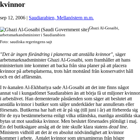
kvinnor
sep 12, 2006
|
Saudiarabien, Mellanöstern m.m.
Ghazi Al-Gosaibi,
arbetsmarkandsminister i Saudiarabien
Foto: saudiska regeringens sajt
"Det är ingen förändring i planerna att anställa kvinnor",
säger
arbetsmarknadsminister Ghazi Al-Gosaibi, som framhåller att hans
ministerium inte kommer att backa från sina planer på att placera
kvinnor på arbetsplatserna, trots hårt motstånd från konservativt håll
och en del affärsmän.
I tv-kanalen Al-Ekhbariya sade Al-Gosaibi att det inte finns något
annat val i kungadömet Saudiarabien än att börja få ut miljoner kvinnor
i arbetslivet. Han dementerade påståenden som säger att beslutet att
anställa kvinnor i butiker som säljer underkläder har annullerats eller
försenats. Butikerna har haft ett år på sig (till juni i år) att förbereda sig
för de nya bestämmelserna enligt vilka utländska, manliga anställda ska
bytas ut mot saudiska kvinnor. Men beslutet försenades plötsligt i maj.
En del butiksägare ansåg att de inte skulle klara statens
dead line
.
Ministern vidhöll att det är en absolut nödvändighet att kvinnor
kommer i arbete. Antalet kvinnor som utexamineras från högre