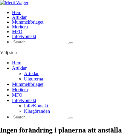
Hem
Artiklar
Mummelförlaget
Meritera
MFO
Info/Kontakt
Välj sida
Hem
Artiklar
Artiklar
Uigurerna
Mummelförlaget
Meritera
MFO
Info/Kontakt
Info/Kontakt
Klargöranden
Ingen förändring i planerna att anställa