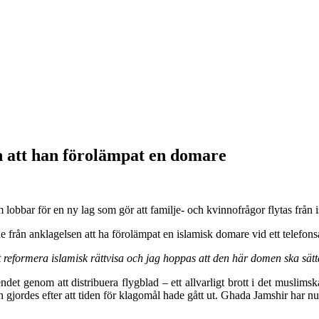
n att han förolämpat en domare
bbar för en ny lag som gör att familje- och kvinnofrågor flytas från isl
ån anklagelsen att ha förolämpat en islamisk domare vid ett telefonsamt
t reformera islamisk rättvisa och jag hoppas att den här domen ska sätta
äsendet genom att distribuera flygblad – ett allvarligt brott i det musl
gjordes efter att tiden för klagomål hade gått ut. Ghada Jamshir har nu f