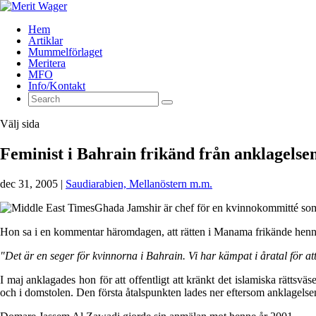
Hem
Artiklar
Mummelförlaget
Meritera
MFO
Info/Kontakt
Välj sida
Feminist i Bahrain frikänd från anklagelse
dec 31, 2005
|
Saudiarabien, Mellanöstern m.m.
Ghada Jamshir är chef för en kvinnokommitté som lo
Hon sa i en kommentar häromdagen, att rätten i Manama frikände henne fr
"Det är en seger för kvinnorna i Bahrain. Vi har kämpat i åratal för at
I maj anklagades hon för att offentligt att kränkt det islamiska rättsv
och i domstolen. Den första åtalspunkten lades ner eftersom anklagelsen 