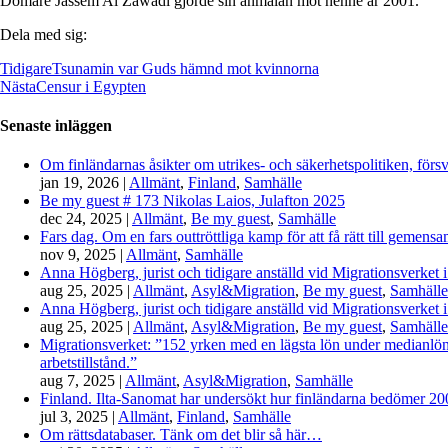
Domare Jassem Al Zawadi gjorde sin anmälan mot henne år 2001.
Dela med sig:
Tidigare
Tsunamin var Guds hämnd mot kvinnorna
Nästa
Censur i Egypten
Senaste inläggen
Om finländarnas åsikter om utrikes- och säkerhetspolitiken, förs
jan 19, 2026
|
Allmänt
,
Finland
,
Samhälle
Be my guest # 173 Nikolas Laios, Julafton 2025
dec 24, 2025
|
Allmänt
,
Be my guest
,
Samhälle
Fars dag. Om en fars outtröttliga kamp för att få rätt till gemen
nov 9, 2025
|
Allmänt
,
Samhälle
Anna Högberg, jurist och tidigare anställd vid Migrationsverket i
aug 25, 2025
|
Allmänt
,
Asyl&Migration
,
Be my guest
,
Samhälle
Anna Högberg, jurist och tidigare anställd vid Migrationsverket i
aug 25, 2025
|
Allmänt
,
Asyl&Migration
,
Be my guest
,
Samhälle
Migrationsverket: ”152 yrken med en lägsta lön under medianlönen
arbetstillstånd.”
aug 7, 2025
|
Allmänt
,
Asyl&Migration
,
Samhälle
Finland. Ilta-Sanomat har undersökt hur finländarna bedömer 2000-
jul 3, 2025
|
Allmänt
,
Finland
,
Samhälle
Om rättsdatabaser. Tänk om det blir så här…