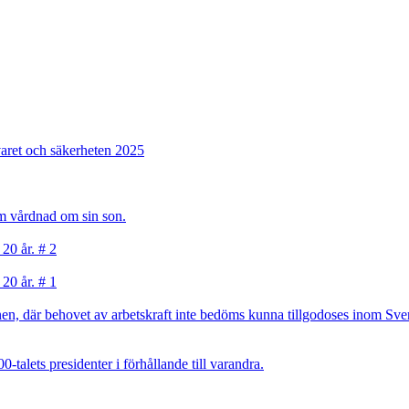
varet och säkerheten 2025
sam vårdnad om sin son.
 20 år. # 2
 20 år. # 1
, där behovet av arbetskraft inte bedöms kunna tillgodoses inom Sverig
talets presidenter i förhållande till varandra.