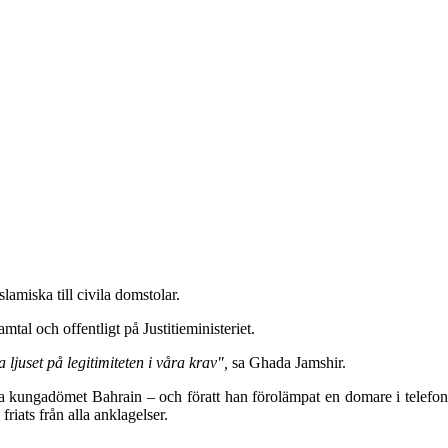
amiska till civila domstolar.
al och offentligt på Justitieministeriet.
 ljuset på legitimiteten i våra krav",
sa Ghada Jamshir.
imska kungadömet Bahrain – och föratt han förolämpat en domare i telefon
riats från alla anklagelser.