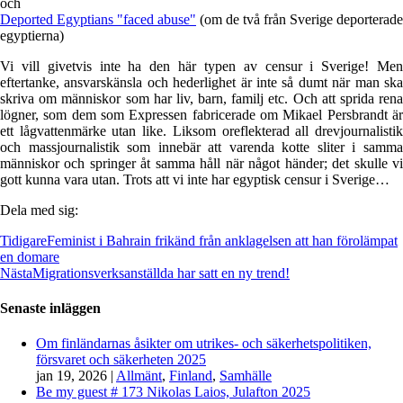
och
Deported Egyptians "faced abuse"
(om de två från Sverige deporterade
egyptierna)
Vi vill givetvis inte ha den här typen av censur i Sverige! Men
eftertanke, ansvarskänsla och hederlighet är inte så dumt när man ska
skriva om människor som har liv, barn, familj etc. Och att sprida rena
lögner, som dem som Expressen fabricerade om Mikael Persbrandt är
ett lågvattenmärke utan like. Liksom oreflekterad all drevjournalistik
och massjournalistik som innebär att varenda kotte sliter i samma
människor och springer åt samma håll när något händer; det skulle vi
gott kunna vara utan. Trots att vi inte har egyptisk censur i Sverige…
Dela med sig:
Tidigare
Feminist i Bahrain frikänd från anklagelsen att han förolämpat
en domare
Nästa
Migrationsverksanställda har satt en ny trend!
Senaste inläggen
Om finländarnas åsikter om utrikes- och säkerhetspolitiken,
försvaret och säkerheten 2025
jan 19, 2026
|
Allmänt
,
Finland
,
Samhälle
Be my guest # 173 Nikolas Laios, Julafton 2025