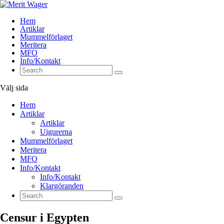
Hem
Artiklar
Mummelförlaget
Meritera
MFO
Info/Kontakt
Välj sida
Hem
Artiklar
Artiklar
Uigurerna
Mummelförlaget
Meritera
MFO
Info/Kontakt
Info/Kontakt
Klargöranden
Censur i Egypten