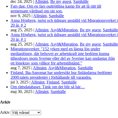
dec 24, 2025
|
Allmänt
,
Be my guest
,
Samhälle
Fars dag. Om en fars outtröttliga kamp för att få rätt till
gemensam vårdnad om sin son.
nov 9, 2025
|
Allmänt
,
Samhälle
Anna Högberg, jurist och tidigare anställd vid Migrationsverket i
20 år. # 2
aug 25, 2025
|
Allmänt
,
Asyl&Migration
,
Be my guest
,
Samhälle
Anna Högberg, jurist och tidigare anställd vid Migrationsverket i
20 år. # 1
aug 25, 2025
|
Allmänt
,
Asyl&Migration
,
Be my guest
,
Samhälle
Migrationsverket: ”152 yrken med en lägsta lön under
medianlönen, där behovet av arbetskraft inte bedöms kunna
tillgodoses inom Sverige eller del av Sverige kan undantas från
ett lönekrav som villkor för arbetstillstånd.”
aug 7, 2025
|
Allmänt
,
Asyl&Migration
,
Samhälle
Finland. Ilta-Sanomat har undersökt hur finländarna bedömer
2000-talets presidenter i förhållande till varandra.
jul 3, 2025
|
Allmänt
,
Finland
,
Samhälle
Om rättsdatabaser. Tänk om det blir så här…
maj 30, 2025
|
Allmänt
,
Samhälle
Arkiv
Arkiv