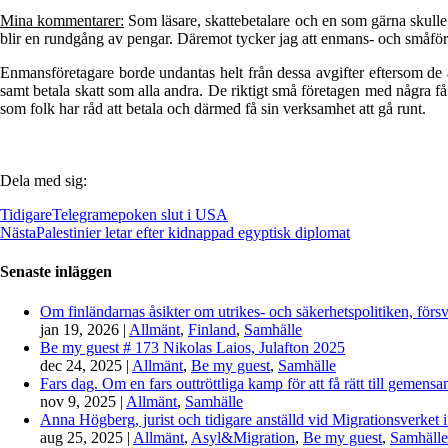
Mina kommentarer:
Som läsare, skattebetalare och en som gärna skulle a
blir en rundgång av pengar. Däremot tycker jag att enmans- och småföret
Enmansföretagare borde undantas helt från dessa avgifter eftersom de 
samt betala skatt som alla andra. De riktigt små företagen med några få 
som folk har råd att betala och därmed få sin verksamhet att gå runt.
Dela med sig:
Tidigare
Telegramepoken slut i USA
Nästa
Palestinier letar efter kidnappad egyptisk diplomat
Senaste inläggen
Om finländarnas åsikter om utrikes- och säkerhetspolitiken, förs
jan 19, 2026
|
Allmänt
,
Finland
,
Samhälle
Be my guest # 173 Nikolas Laios, Julafton 2025
dec 24, 2025
|
Allmänt
,
Be my guest
,
Samhälle
Fars dag. Om en fars outtröttliga kamp för att få rätt till gemen
nov 9, 2025
|
Allmänt
,
Samhälle
Anna Högberg, jurist och tidigare anställd vid Migrationsverket i
aug 25, 2025
|
Allmänt
,
Asyl&Migration
,
Be my guest
,
Samhälle