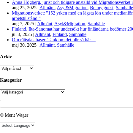
Anna Högberg, jurist och tidigare anställd vid Migrationsverket i
aug 25, 2025
|
Allmänt
,
Asyl&Migration
,
Be my guest
,
Samhälle
Migrationsverket: ”152 yrken med en lägsta lön under medianlönen
arbetstillstånd.”
aug 7, 2025
|
Allmänt
,
Asyl&Migration
,
Samhälle
Finland. Ilta-Sanomat har undersökt hur finländarna bedömer 2000-
jul 3, 2025
|
Allmänt
,
Finland
,
Samhälle
Om rättsdatabaser. Tänk om det blir så här…
maj 30, 2025
|
Allmänt
,
Samhälle
Arkiv
Arkiv
Kategorier
Kategorier
© Merit Wager