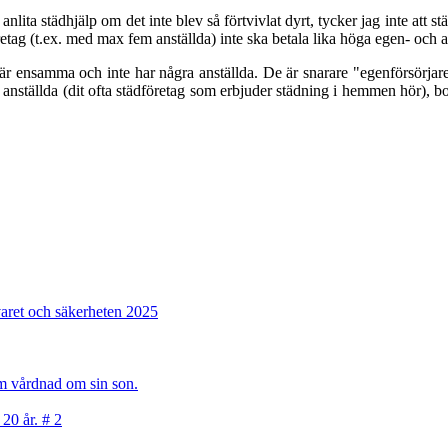
nlita städhjälp om det inte blev så förtvivlat dyrt, tycker jag inte att 
ag (t.ex. med max fem anställda) inte ska betala lika höga egen- och ar
är ensamma och inte har några anställda. De är snarare "egenförsörjar
anställda (dit ofta städföretag som erbjuder städning i hemmen hör), bor
varet och säkerheten 2025
sam vårdnad om sin son.
 20 år. # 2