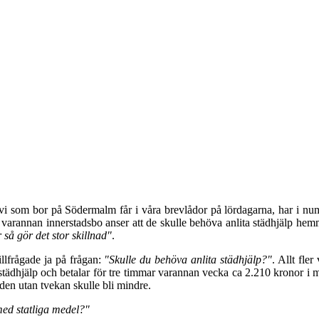
vi som bor på Södermalm får i våra brevlådor på lördagarna, har i nu
än varannan innerstadsbo anser att de skulle behöva anlita städhjälp he
 så gör det stor skillnad"
.
llfrågade ja på frågan:
"Skulle du behöva anlita städhjälp?"
. Allt fle
 städhjälp och betalar för tre timmar varannan vecka ca 2.210 kronor i m
aden utan tvekan skulle bli mindre.
ed statliga medel?"