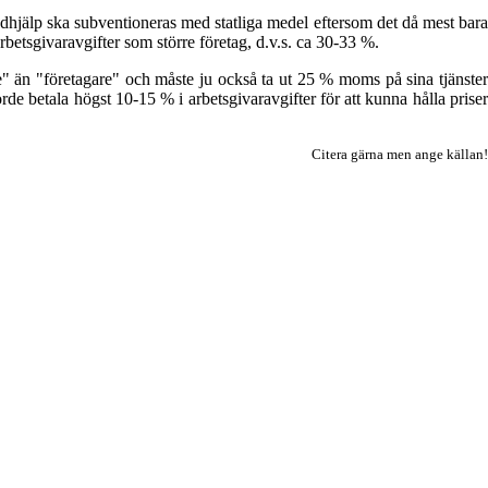
städhjälp ska subventioneras med statliga medel eftersom det då mest bar
betsgivaravgifter som större företag, d.v.s. ca 30-33 %.
e" än "företagare" och måste ju också ta ut 25 % moms på sina tjänster
de betala högst 10-15 % i arbetsgivaravgifter för att kunna hålla priser
Citera gärna men ange källan!