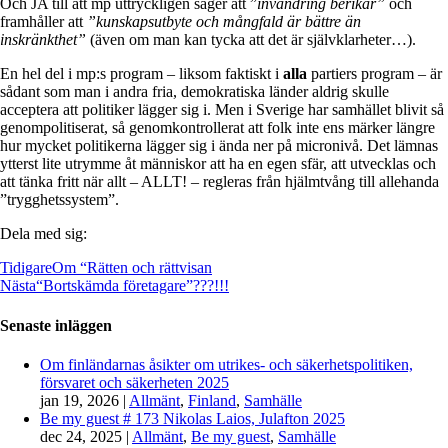
Och JA till att mp uttryckligen säger att ”
invandring berikar”
och
framhåller att
”kunskapsutbyte och mångfald är bättre än
inskränkthet”
(även om man kan tycka att det är självklarheter…).
En hel del i mp:s program – liksom faktiskt i
alla
partiers program – är
sådant som man i andra fria, demokratiska länder aldrig skulle
acceptera att politiker lägger sig i. Men i Sverige har samhället blivit så
genompolitiserat, så genomkontrollerat att folk inte ens märker längre
hur mycket politikerna lägger sig i ända ner på micronivå. Det lämnas
ytterst lite utrymme åt människor att ha en egen sfär, att utvecklas och
att tänka fritt när allt – ALLT! – regleras från hjälmtvång till allehanda
”trygghetssystem”.
Dela med sig:
Tidigare
Om “Rätten och rättvisan
Nästa
“Bortskämda företagare”???!!!
Senaste inläggen
Om finländarnas åsikter om utrikes- och säkerhetspolitiken,
försvaret och säkerheten 2025
jan 19, 2026
|
Allmänt
,
Finland
,
Samhälle
Be my guest # 173 Nikolas Laios, Julafton 2025
dec 24, 2025
|
Allmänt
,
Be my guest
,
Samhälle