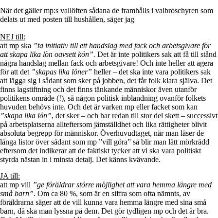
När det gäller mp:s vallöften sådana de framhålls i valbroschyren som
delats ut med posten till hushållen, säger jag
NEJ till:
att mp ska
”ta initiativ till ett handslag med fack och arbetsgivare för
att skapa lika lön oavsett kön”.
Det är inte politikers sak att få till stånd
några handslag mellan fack och arbetsgivare! Och inte heller att agera
för att det
”skapas lika löner”
heller – det ska inte vara politikers sak
att lägga sig i sådant som sker på jobben, det får folk klara själva. Det
finns lagstiftning och det finns tänkande människor även utanför
politikens område (!), så någon politisk inblandning
ovanför folkets
huvuden behövs inte. Och det är varken mp eller facket som kan
”skapa lika lön”
, det sker – och har redan till stor del skett – successivt
på arbetsplatserna allteftersom jämställdhet och lika rättigheter blivit
absoluta begrepp för människor. Överhuvudtaget, när man läser de
långa listor över sådant som mp ”vill göra” så blir man lätt mörkrädd
eftersom det indikerar att de faktiskt tycker att vi ska vara politiskt
styrda nästan in i minsta detalj. Det känns kvävande.
JA till:
att mp vill
”ge föräldrar större möjlighet att vara hemma längre med
små barn”
. Om ca 80 %, som är en siffra som ofta nämnts, av
föräldrarna säger att de vill kunna vara hemma längre med sina små
barn, då ska man lyssna på dem. Det gör tydligen mp och det är bra.