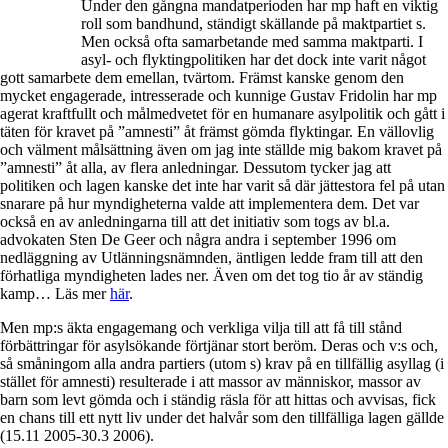
Under den gångna mandatperioden har mp haft en viktig
roll som bandhund, ständigt skällande på maktpartiet s.
Men också ofta samarbetande med samma maktparti. I
asyl- och flyktingpolitiken har det dock inte varit något
gott samarbete dem emellan, tvärtom. Främst kanske genom den
mycket engagerade, intresserade och kunnige Gustav Fridolin har mp
agerat kraftfullt och målmedvetet för en humanare asylpolitik och gått i
täten för kravet på ”amnesti” åt främst gömda flyktingar. En vällovlig
och välment målsättning även om jag inte ställde mig bakom kravet på
”amnesti” åt alla, av flera anledningar. Dessutom tycker jag att
politiken och lagen kanske det inte har varit så där jättestora fel på utan
snarare på hur myndigheterna valde att implementera dem. Det var
också en av anledningarna till att det initiativ som togs av bl.a.
advokaten Sten De Geer och några andra i september 1996 om
nedläggning av Utlänningsnämnden, äntligen ledde fram till att den
förhatliga myndigheten lades ner. Även om det tog tio år av ständig
kamp… Läs mer
här
.
Men mp:s äkta engagemang och verkliga vilja till att få till stånd
förbättringar för asylsökande förtjänar stort beröm. Deras och v:s och,
så småningom alla andra partiers (utom s) krav på en tillfällig asyllag (i
stället för amnesti) resulterade i att massor av människor, massor av
barn som levt gömda och i ständig räsla för att hittas och avvisas, fick
en chans till ett nytt liv under det halvår som den tillfälliga lagen gällde
(15.11 2005-30.3 2006).