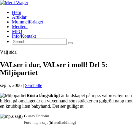
Hem
Artiklar
Mummelförlaget
Meritera
MFO
Info/Kontakt
Välj sida
VALser i dur, VALser i moll! Del 5:
Miljöpartiet
sep 5, 2006
|
Samhälle
Rösta långsiktigt
är budskapet på mp:s valbroschyr och
bilden på omclaget är en vuxenhand som sträcker en gulgrön napp mot
en knubbig liten babyhand. Det ser gulligt ut.
Gustav Fridolin
Foto: mp:s sajt (fri nedladdning)