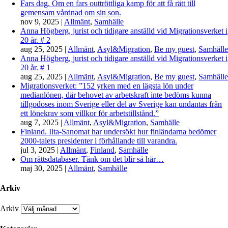
Fars dag. Om en fars outtröttliga kamp för att få rätt till
gemensam vårdnad om sin son.
nov 9, 2025
|
Allmänt
,
Samhälle
Anna Högberg, jurist och tidigare anställd vid Migrationsverket i
20 år. # 2
aug 25, 2025
|
Allmänt
,
Asyl&Migration
,
Be my guest
,
Samhälle
Anna Högberg, jurist och tidigare anställd vid Migrationsverket i
20 år. # 1
aug 25, 2025
|
Allmänt
,
Asyl&Migration
,
Be my guest
,
Samhälle
Migrationsverket: ”152 yrken med en lägsta lön under
medianlönen, där behovet av arbetskraft inte bedöms kunna
tillgodoses inom Sverige eller del av Sverige kan undantas från
ett lönekrav som villkor för arbetstillstånd.”
aug 7, 2025
|
Allmänt
,
Asyl&Migration
,
Samhälle
Finland. Ilta-Sanomat har undersökt hur finländarna bedömer
2000-talets presidenter i förhållande till varandra.
jul 3, 2025
|
Allmänt
,
Finland
,
Samhälle
Om rättsdatabaser. Tänk om det blir så här…
maj 30, 2025
|
Allmänt
,
Samhälle
Arkiv
Arkiv