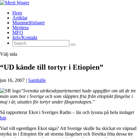
Hem
Artiklar
Mummelförlaget
Meritera
MFO
Info/Kontakt
Välj sida
“UD kände till tortyr i Etiopien”
jun 16, 2007
|
Samhälle
"Svenska utrikesdepartementet hade uppgifter om att de tre
män som bor i Sverige och som släpptes fria från etiopiskt fängelse i
maj i år, utsattes för tortyr under fångenskapen."
Så rapporterar Ekot i Sveriges Radio – läs och lyssna på hela inslaget
här
.
Vad vill egentligen Ekot säga? Att Sverige skulle ha skickat en väpnad
styrka in i Etiopien för att storma fängelset och försöka frita dessa tre