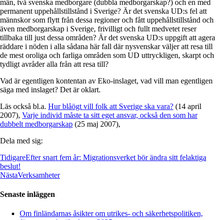
män, två svenska medborgare (dubbla medborgarskap?) och en med
permanent uppehållstillstånd i Sverige? Är det svenska UD:s fel att
männskor som flytt från dessa regioner och fått uppehållstillstånd och
även medborgarskap i Sverige, frivilligt och fullt medvetet reser
tillbaka till just dessa områden? Är det svenska UD:s uppgift att agera
räddare i nöden i alla sådana här fall där nysvenskar väljer att resa till
de mest oroliga och farliga områden som UD uttryckligen, skarpt och
tydligt avråder alla från att resa till?
Vad är egentligen kontentan av Eko-inslaget, vad vill man egentligen
säga med inslaget? Det är oklart.
Läs också bl.a.
Hur blåögt vill folk att Sverige ska vara?
(14 april
2007),
Varje individ måste ta sitt eget ansvar, också den som har
dubbelt medborgarskap
(25 maj 2007),
Dela med sig:
Tidigare
Efter snart fem år: Migrationsverket bör ändra sitt felaktiga
beslut!
Nästa
Verksamheter
Senaste inläggen
Om finländarnas åsikter om utrikes- och säkerhetspolitiken,