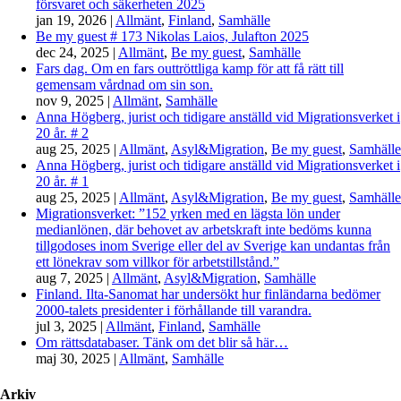
försvaret och säkerheten 2025
jan 19, 2026
|
Allmänt
,
Finland
,
Samhälle
Be my guest # 173 Nikolas Laios, Julafton 2025
dec 24, 2025
|
Allmänt
,
Be my guest
,
Samhälle
Fars dag. Om en fars outtröttliga kamp för att få rätt till
gemensam vårdnad om sin son.
nov 9, 2025
|
Allmänt
,
Samhälle
Anna Högberg, jurist och tidigare anställd vid Migrationsverket i
20 år. # 2
aug 25, 2025
|
Allmänt
,
Asyl&Migration
,
Be my guest
,
Samhälle
Anna Högberg, jurist och tidigare anställd vid Migrationsverket i
20 år. # 1
aug 25, 2025
|
Allmänt
,
Asyl&Migration
,
Be my guest
,
Samhälle
Migrationsverket: ”152 yrken med en lägsta lön under
medianlönen, där behovet av arbetskraft inte bedöms kunna
tillgodoses inom Sverige eller del av Sverige kan undantas från
ett lönekrav som villkor för arbetstillstånd.”
aug 7, 2025
|
Allmänt
,
Asyl&Migration
,
Samhälle
Finland. Ilta-Sanomat har undersökt hur finländarna bedömer
2000-talets presidenter i förhållande till varandra.
jul 3, 2025
|
Allmänt
,
Finland
,
Samhälle
Om rättsdatabaser. Tänk om det blir så här…
maj 30, 2025
|
Allmänt
,
Samhälle
Arkiv