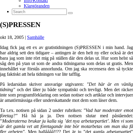
Info/Kontakt
Klargöranden
(S)PRESSEN
okt 18, 2005
|
Samhälle
Idag fick jag ett ex av gratistidningen (S)PRESSEN i min hand. Jag
har aldrig sett den tidigare – antingen är den helt ny eller också är det
bara jag som inte rört mig på ställen där den delas ut. Hur som helst så
såg den på ytan ut som de andra tidningarna som delas ut gratis. Men
innehållet var förstås annorlunda. Om jag ska recensera den så tyckte
jag faktiskt att hela tidningen var lite tafflig.
På ledarsidan skriver ansvarige utgivaren:
"Det här är en vänli
tidning"
och det låter ju både sympatiskt och trevligt. Men det räcke
inte som programförklaring om sedan notiser och artiklar och intervjuer
är amatörmässiga eller underskattande mot dem som läser dem.
Ta t.ex. notisen på sidan 2 under rubriken:
"Vad har moderater emo
företag?"
Hå hå ja ja. Den notisen slutar med påståendet:
"
Moderaterna brukar ju kalla sig ’det nya arbetarpartiet’. Men vi som
är det gamla vet att företagande inte bör motarbetas om man ska få
fler arbeten".
Men hallåååå!!?? Det är ju "det gamla arbetarpartiet