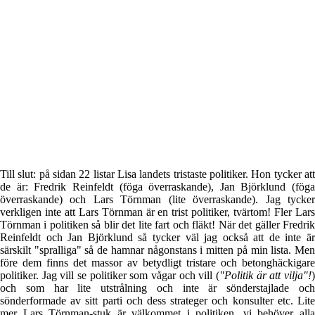
Till slut: på sidan 22 listar Lisa landets tristaste politiker. Hon tycker att
de är: Fredrik Reinfeldt (föga överraskande), Jan Björklund (föga
överraskande) och Lars Törnman (lite överraskande). Jag tycker
verkligen inte att Lars Törnman är en trist politiker, tvärtom! Fler Lars
Törnman i politiken så blir det lite fart och fläkt! När det gäller Fredrik
Reinfeldt och Jan Björklund så tycker väl jag också att de inte är
särskilt "spralliga" så de hamnar någonstans i mitten på min lista. Men
före dem finns det massor av betydligt tristare och betonghäckigare
politiker. Jag vill se politiker som vågar och vill (
"Politik är att vilja"!
)
och som har lite utstrålning och inte är sönderstajlade och
sönderformade av sitt parti och dess strateger och konsulter etc. Lite
mer Lars Törnman-stuk är välkommet i politiken, vi behöver alla