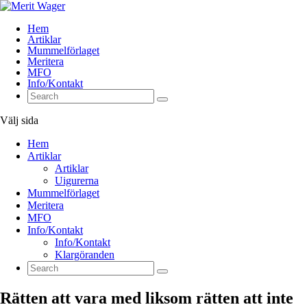
Hem
Artiklar
Mummelförlaget
Meritera
MFO
Info/Kontakt
Välj sida
Hem
Artiklar
Artiklar
Uigurerna
Mummelförlaget
Meritera
MFO
Info/Kontakt
Info/Kontakt
Klargöranden
Rätten att vara med liksom rätten att inte