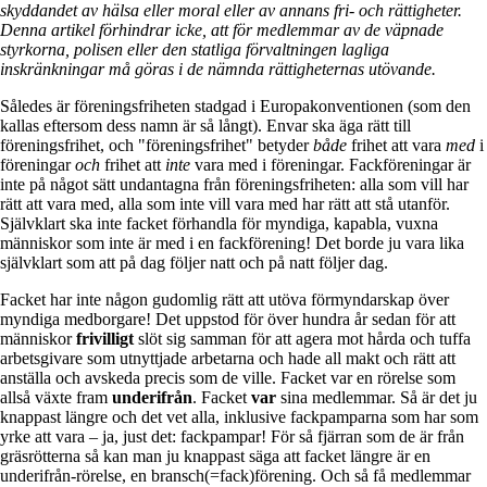
skyddandet av hälsa eller moral eller av annans fri- och rättigheter.
Denna artikel förhindrar icke, att för medlemmar av de väpnade
styrkorna, polisen eller den statliga förvaltningen lagliga
inskränkningar må göras i de nämnda rättigheternas utövande.
Således är föreningsfriheten stadgad i Europakonventionen (som den
kallas eftersom dess namn är så långt). Envar ska äga rätt till
föreningsfrihet, och "föreningsfrihet" betyder
både
frihet att vara
med
i
föreningar
och
frihet att
inte
vara med i föreningar. Fackföreningar är
inte på något sätt undantagna från föreningsfriheten: alla som vill har
rätt att vara med, alla som inte vill vara med har rätt att stå utanför.
Självklart ska inte facket förhandla för myndiga, kapabla, vuxna
människor som inte är med i en fackförening! Det borde ju vara lika
självklart som att på dag följer natt och på natt följer dag.
Facket har inte någon gudomlig rätt att utöva förmyndarskap över
myndiga medborgare! Det uppstod för över hundra år sedan för att
människor
frivilligt
slöt sig samman för att agera mot hårda och tuffa
arbetsgivare som utnyttjade arbetarna och hade all makt och rätt att
anställa och avskeda precis som de ville. Facket var en rörelse som
allså växte fram
underifrån
. Facket
var
sina medlemmar. Så är det ju
knappast längre och det vet alla, inklusive fackpamparna som har som
yrke att vara – ja, just det: fackpampar! För så fjärran som de är från
gräsrötterna så kan man ju knappast säga att facket längre är en
underifrån-rörelse, en bransch(=fack)förening. Och så få medlemmar