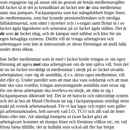
som engagerar sig på annat sätt än genom att betala medlemsavgifter
till facket så är det ju kristallklart att facket inte
är
sina medlemmar
utan sina pampars. Fackpamparna som har mångdubbelt högre löner,
än medlemmarna, som har lysande pensionsförmåner och otroliga
fallskärmsavtal, som sitter i styrelser och i s-organ samt flyttar in i av
facket ägda lägenheter och semestrar på av facket ägda ställen. Det är
de
som
är
facket idag, och de kämpar med näbbar och klor för sin
egen behagliga existens. Därför vill de tvinga arbetsgivare och
arbetstagare som inte är intresserade av deras föreningar att ändå falla
under deras diktat.
Inte heller medlemmar som är med i facket borde tvingas av sin egen
förening att agera
mot
sina arbetsgivare om de inte själva vill. Som det
är nu tar facket enväldigt ut medlemmar i strejk på av facket utvalda
arbetsplatser, vare sig de anställda, d.v.s. deras egna medlemmar, vill
det eller ej. Under paroller som att man ska vara solidarisk och att man
inte ska vara svartfot, tvingas ansvarstagande anställda som oroar sig
för om deras arbetsplats ska överleva en strejk, att rätta in sig i
fackpamparnas dikterade led. Det är ett barockt och rättsvidrigt system
och det är bra att Maud Olofsson tar tag i fackpamparnas orimligt stora
makt på svensk arbetsmarknad. För vi har lagar och regler som gäller
på arbetsmarknaden, helt oavsett vad LO, TCO och allt vad de heter
finns eller inte. Att ständigt trumpeta ut (som facket gör) att
arbetsgivare kommer att dumpa löner och försämra villkor etc, etc vid
första bästa tillfälle, det är bullshit som också allt fler har börjat