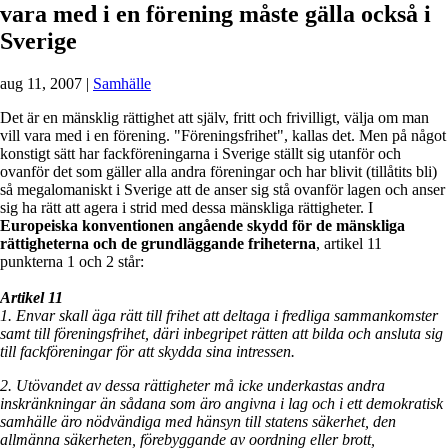
vara med i en förening måste gälla också i
Sverige
aug 11, 2007
|
Samhälle
Det är en mänsklig rättighet att själv, fritt och frivilligt, välja om man
vill vara med i en förening. "Föreningsfrihet", kallas det. Men på något
konstigt sätt har fackföreningarna i Sverige ställt sig utanför och
ovanför det som gäller alla andra föreningar och har blivit (tillåtits bli)
så megalomaniskt i Sverige att de anser sig stå ovanför lagen och anser
sig ha rätt att agera i strid med dessa mänskliga rättigheter. I
Europeiska konventionen angående skydd för de mänskliga
rättigheterna och de grundläggande friheterna
, artikel 11
punkterna 1 och 2 står:
Artikel 11
1. Envar skall äga rätt till frihet att deltaga i fredliga sammankomster
samt till föreningsfrihet, däri inbegripet rätten att bilda och ansluta sig
till fackföreningar för att skydda sina intressen.
2. Utövandet av dessa rättigheter må icke underkastas andra
inskränkningar än sådana som äro angivna i lag och i ett demokratisk
samhälle äro nödvändiga med hänsyn till statens säkerhet, den
allmänna säkerheten, förebyggande av oordning eller brott,