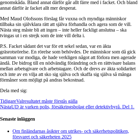
genomskåda. Bland annat därför går allt färre med i facket. Och bland
annat därför är facket allt mer desperat.
Med Maud Olofssons förslag får vuxna och myndiga människor
tillbaka sin självklara rätt att själva förhandla och agera som de vill.
Nästa steg måste bli att ingen – inte heller fackligt anslutna – ska
tvingas ut i en strejk som de inte vill delta i.
P.S. Facket sådant det var för ett sekel sedan, var en äkta
gräsrotsrörelse. En rörelse som behövdes. De människor som då gick
samman var modiga, de hade verkligen något att förlora men agerade
ändå. De bidrog till en nödvändig förändring och en rättvisare balans
mellan arbetsgivare och arbetstagare. Och de drevs av äkta solidaritet
och inte av en vilja att sko sig själva och skaffa sig själva så många
förmåner som möjligt på andras bekostnad.
Dela med sig:
Tidigare
Valresultatet måste förstås gälla
Nästa
UD är varken polis, försäkringsbolag eller detektivbyrå. Del 1.
Senaste inläggen
Om finländarnas åsikter om utrikes- och säkerhetspolitiken,
försvaret och säkerheten 2025