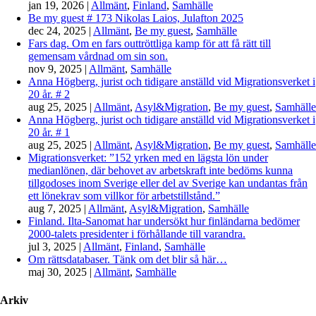
jan 19, 2026
|
Allmänt
,
Finland
,
Samhälle
Be my guest # 173 Nikolas Laios, Julafton 2025
dec 24, 2025
|
Allmänt
,
Be my guest
,
Samhälle
Fars dag. Om en fars outtröttliga kamp för att få rätt till
gemensam vårdnad om sin son.
nov 9, 2025
|
Allmänt
,
Samhälle
Anna Högberg, jurist och tidigare anställd vid Migrationsverket i
20 år. # 2
aug 25, 2025
|
Allmänt
,
Asyl&Migration
,
Be my guest
,
Samhälle
Anna Högberg, jurist och tidigare anställd vid Migrationsverket i
20 år. # 1
aug 25, 2025
|
Allmänt
,
Asyl&Migration
,
Be my guest
,
Samhälle
Migrationsverket: ”152 yrken med en lägsta lön under
medianlönen, där behovet av arbetskraft inte bedöms kunna
tillgodoses inom Sverige eller del av Sverige kan undantas från
ett lönekrav som villkor för arbetstillstånd.”
aug 7, 2025
|
Allmänt
,
Asyl&Migration
,
Samhälle
Finland. Ilta-Sanomat har undersökt hur finländarna bedömer
2000-talets presidenter i förhållande till varandra.
jul 3, 2025
|
Allmänt
,
Finland
,
Samhälle
Om rättsdatabaser. Tänk om det blir så här…
maj 30, 2025
|
Allmänt
,
Samhälle
Arkiv